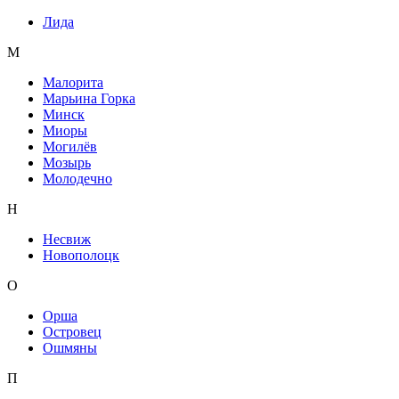
Лида
М
Малорита
Марьина Горка
Минск
Миоры
Могилёв
Мозырь
Молодечно
Н
Несвиж
Новополоцк
О
Орша
Островец
Ошмяны
П