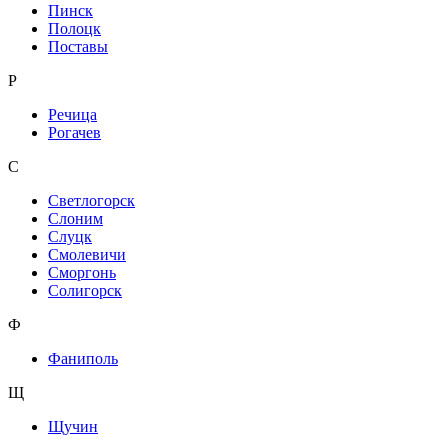
Пинск
Полоцк
Поставы
Р
Речица
Рогачев
С
Светлогорск
Слоним
Слуцк
Смолевичи
Сморгонь
Солигорск
Ф
Фаниполь
Щ
Щучин