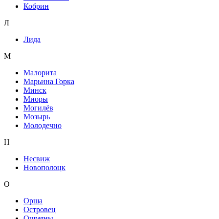
Кобрин
Л
Лида
М
Малорита
Марьина Горка
Минск
Миоры
Могилёв
Мозырь
Молодечно
Н
Несвиж
Новополоцк
О
Орша
Островец
Ошмяны