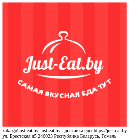
zakaz@just-eat.by
Just-eat.by - доставка еды
https://just-eat.by
ул. Брестская д5
246023
Республика Беларусь, Гомель