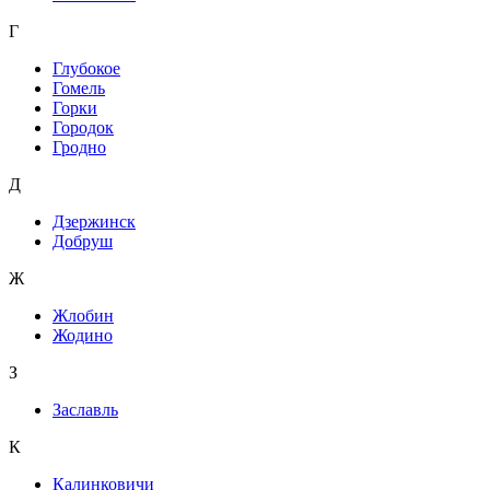
Г
Глубокое
Гомель
Горки
Городок
Гродно
Д
Дзержинск
Добруш
Ж
Жлобин
Жодино
З
Заславль
К
Калинковичи