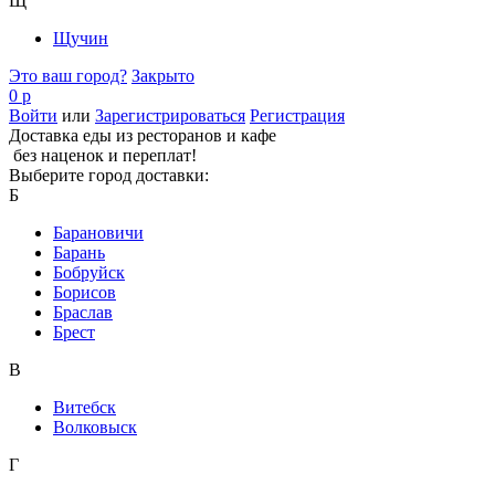
Щ
Щучин
Это ваш город?
Закрыто
0 р
Войти
или
Зарегистрироваться
Регистрация
Доставка еды из ресторанов и кафе
без наценок и переплат!
Выберите город доставки:
Б
Барановичи
Барань
Бобруйск
Борисов
Браслав
Брест
В
Витебск
Волковыск
Г