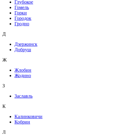
Глубокое
Гомель
Горки
Городок
Гродно
Д
Дзержинск
Добруш
Ж
Жлобин
Жодино
З
Заславль
К
Калинковичи
Кобрин
Л