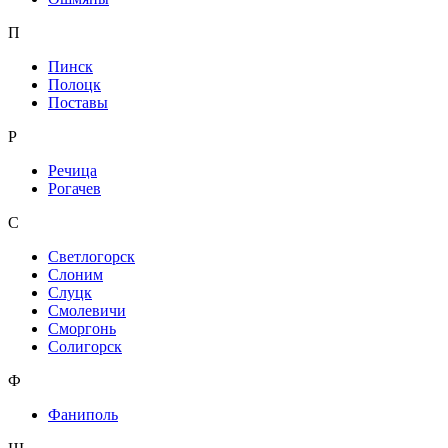
П
Пинск
Полоцк
Поставы
Р
Речица
Рогачев
С
Светлогорск
Слоним
Слуцк
Смолевичи
Сморгонь
Солигорск
Ф
Фаниполь