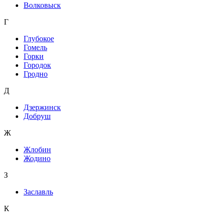
Волковыск
Г
Глубокое
Гомель
Горки
Городок
Гродно
Д
Дзержинск
Добруш
Ж
Жлобин
Жодино
З
Заславль
К