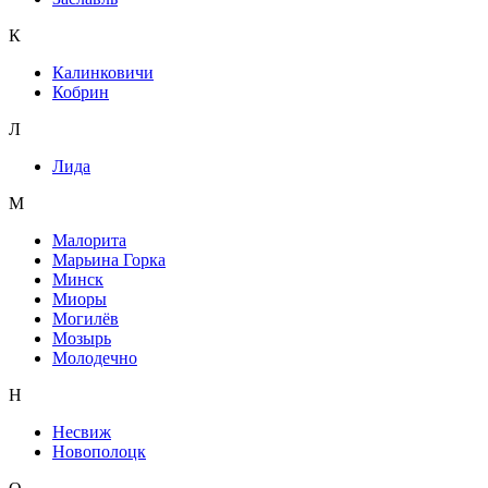
К
Калинковичи
Кобрин
Л
Лида
М
Малорита
Марьина Горка
Минск
Миоры
Могилёв
Мозырь
Молодечно
Н
Несвиж
Новополоцк