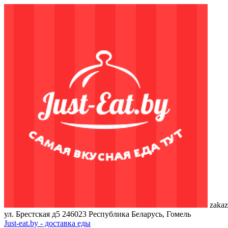
zakaz
ул. Брестская д5
246023
Республика Беларусь, Гомель
Just-eat.by - доставка еды