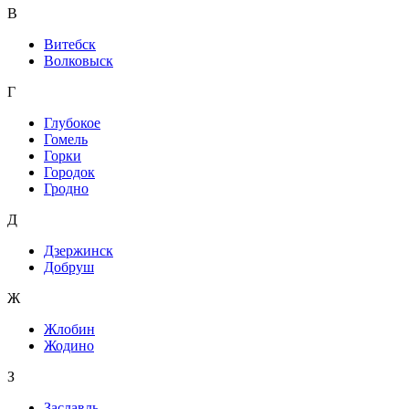
В
Витебск
Волковыск
Г
Глубокое
Гомель
Горки
Городок
Гродно
Д
Дзержинск
Добруш
Ж
Жлобин
Жодино
З
Заславль