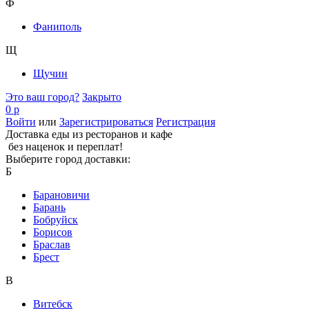
Ф
Фаниполь
Щ
Щучин
Это ваш город?
Закрыто
0 р
Войти
или
Зарегистрироваться
Регистрация
Доставка еды из ресторанов и кафе
без наценок и переплат!
Выберите город доставки:
Б
Барановичи
Барань
Бобруйск
Борисов
Браслав
Брест
В
Витебск