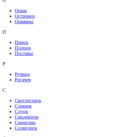
О
Орша
Островец
Ошмяны
П
Пинск
Полоцк
Поставы
Р
Речица
Рогачев
С
Светлогорск
Слоним
Слуцк
Смолевичи
Сморгонь
Солигорск