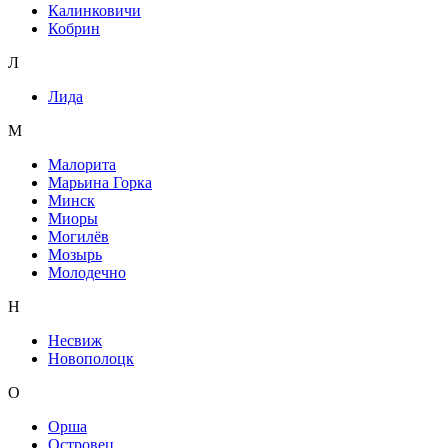
Калинковичи
Кобрин
Л
Лида
М
Малорита
Марьина Горка
Минск
Миоры
Могилёв
Мозырь
Молодечно
Н
Несвиж
Новополоцк
О
Орша
Островец