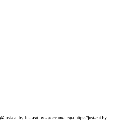
@just-eat.by
Just-eat.by - доставка еды
https://just-eat.by