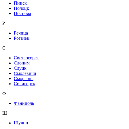
Пинск
Полоцк
Поставы
Р
Речица
Рогачев
С
Светлогорск
Слоним
Слуцк
Смолевичи
Сморгонь
Солигорск
Ф
Фаниполь
Щ
Щучин