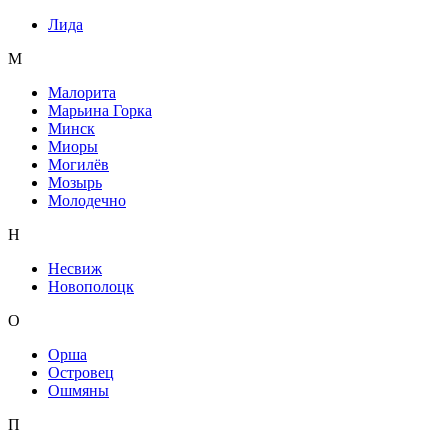
Лида
М
Малорита
Марьина Горка
Минск
Миоры
Могилёв
Мозырь
Молодечно
Н
Несвиж
Новополоцк
О
Орша
Островец
Ошмяны
П