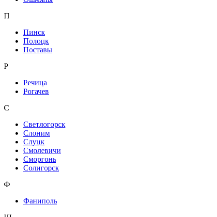
П
Пинск
Полоцк
Поставы
Р
Речица
Рогачев
С
Светлогорск
Слоним
Слуцк
Смолевичи
Сморгонь
Солигорск
Ф
Фаниполь