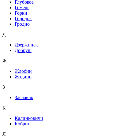
Глубокое
Гомель
Горки
Городок
Гродно
Д
Дзержинск
Добруш
Ж
Жлобин
Жодино
З
Заславль
К
Калинковичи
Кобрин
Л