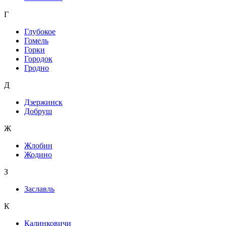
Г
Глубокое
Гомель
Горки
Городок
Гродно
Д
Дзержинск
Добруш
Ж
Жлобин
Жодино
З
Заславль
К
Калинковичи