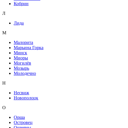
Кобрин
Л
Лида
М
Малорита
Марьина Горка
Минск
Миоры
Могилёв
Мозырь
Молодечно
Н
Несвиж
Новополоцк
О
Орша
Островец
Ошмяны