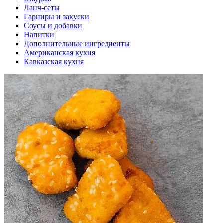
Ланч-сеты
Гарниры и закуски
Соусы и добавки
Напитки
Дополнительные ингредиенты
Американская кухня
Кавказская кухня