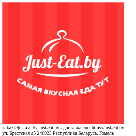
zakaz@just-eat.by
Just-eat.by - доставка еды
https://just-eat.by
ул. Брестская д5
246023
Республика Беларусь, Гомель