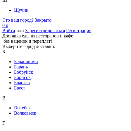
Щ
Щучин
Это ваш город?
Закрыто
0 р
Войти
или
Зарегистрироваться
Регистрация
Доставка еды из ресторанов и кафе
без наценок и переплат!
Выберите город доставки:
Б
Барановичи
Барань
Бобруйск
Борисов
Браслав
Брест
В
Витебск
Волковыск
Г