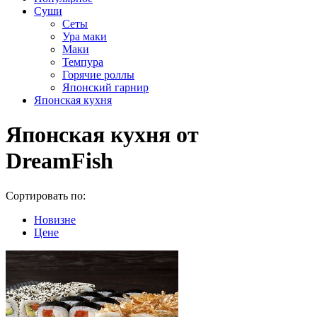
Суши
Сеты
Ура маки
Маки
Темпура
Горячие роллы
Японский гарнир
Японская кухня
Японская кухня от
DreamFish
Сортировать по:
Новизне
Цене