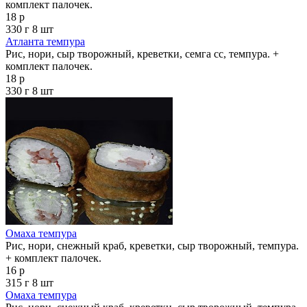
комплект палочек.
18 р
330 г
8 шт
Атланта темпура
Рис, нори, сыр творожный, креветки, семга сс, темпура. +
комплект палочек.
18 р
330 г
8 шт
Омаха темпура
Рис, нори, снежный краб, креветки, сыр творожный, темпура.
+ комплект палочек.
16 р
315 г
8 шт
Омаха темпура