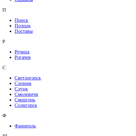
П
Пинск
Полоцк
Поставы
Р
Речица
Рогачев
С
Светлогорск
Слоним
Слуцк
Смолевичи
Сморгонь
Солигорск
Ф
Фаниполь