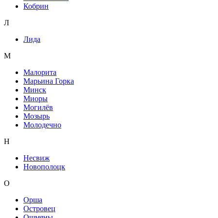
Кобрин
Л
Лида
М
Малорита
Марьина Горка
Минск
Миоры
Могилёв
Мозырь
Молодечно
Н
Несвиж
Новополоцк
О
Орша
Островец
Ошмяны