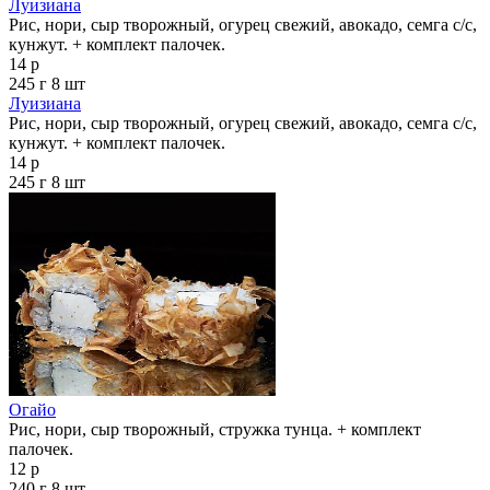
Луизиана
Рис, нори, сыр творожный, огурец свежий, авокадо, семга с/с,
кунжут. + комплект палочек.
14 р
245 г
8 шт
Луизиана
Рис, нори, сыр творожный, огурец свежий, авокадо, семга с/с,
кунжут. + комплект палочек.
14 р
245 г
8 шт
Огайо
Рис, нори, сыр творожный, стружка тунца. + комплект
палочек.
12 р
240 г
8 шт