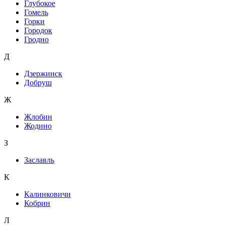
Глубокое
Гомель
Горки
Городок
Гродно
Д
Дзержинск
Добруш
Ж
Жлобин
Жодино
З
Заславль
К
Калинковичи
Кобрин
Л