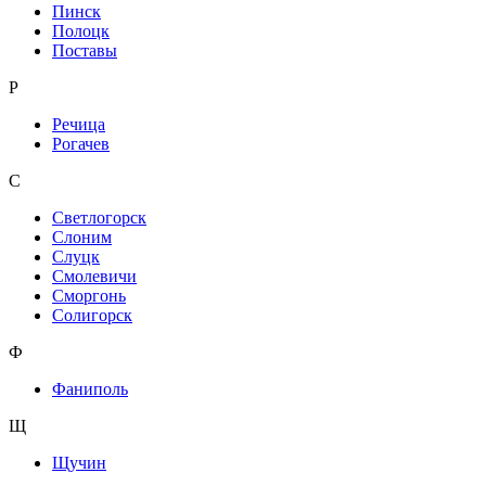
Пинск
Полоцк
Поставы
Р
Речица
Рогачев
С
Светлогорск
Слоним
Слуцк
Смолевичи
Сморгонь
Солигорск
Ф
Фаниполь
Щ
Щучин