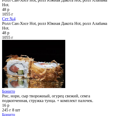
Ролл Сан-Хосе Hot, ролл Южная Дакота Hot, ролл Алабама
Hot.
48 р
1055 г
Сет №4
Ролл Сан-Хосе Hot, ролл Южная Дакота Hot, ролл Алабама
Hot.
48 р
1055 г
Бонито
Рис, нори, сыр творожный, огурец свежий, семга
подкопченная, стружка тунца. + комплект палочек.
16 р
245 г
8 шт
Бонито