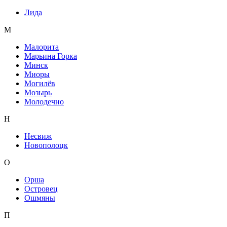
Лида
М
Малорита
Марьина Горка
Минск
Миоры
Могилёв
Мозырь
Молодечно
Н
Несвиж
Новополоцк
О
Орша
Островец
Ошмяны
П