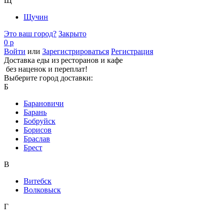
Щ
Щучин
Это ваш город?
Закрыто
0 р
Войти
или
Зарегистрироваться
Регистрация
Доставка еды из ресторанов и кафе
без наценок и переплат!
Выберите город доставки:
Б
Барановичи
Барань
Бобруйск
Борисов
Браслав
Брест
В
Витебск
Волковыск
Г