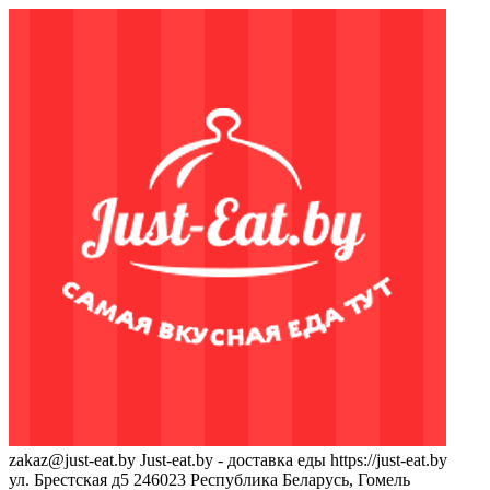
zakaz@just-eat.by
Just-eat.by - доставка еды
https://just-eat.by
ул. Брестская д5
246023
Республика Беларусь, Гомель