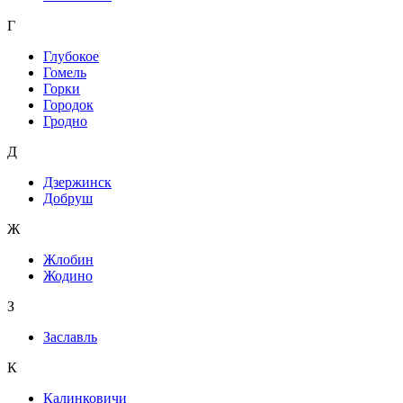
Г
Глубокое
Гомель
Горки
Городок
Гродно
Д
Дзержинск
Добруш
Ж
Жлобин
Жодино
З
Заславль
К
Калинковичи