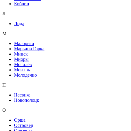
Кобрин
Л
Лида
М
Малорита
Марьина Горка
Минск
Миоры
Могилёв
Мозырь
Молодечно
Н
Несвиж
Новополоцк
О
Орша
Островец
Ошмяны