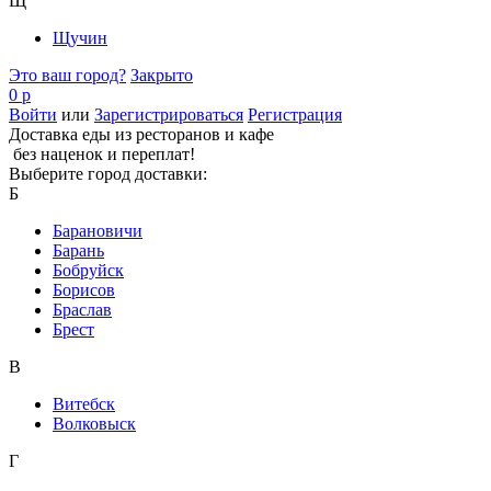
Щ
Щучин
Это ваш город?
Закрыто
0 р
Войти
или
Зарегистрироваться
Регистрация
Доставка еды из ресторанов и кафе
без наценок и переплат!
Выберите город доставки:
Б
Барановичи
Барань
Бобруйск
Борисов
Браслав
Брест
В
Витебск
Волковыск
Г