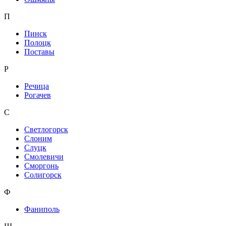
П
Пинск
Полоцк
Поставы
Р
Речица
Рогачев
С
Светлогорск
Слоним
Слуцк
Смолевичи
Сморгонь
Солигорск
Ф
Фаниполь