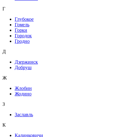
Г
Глубокое
Гомель
Горки
Городок
Гродно
Д
Дзержинск
Добруш
Ж
Жлобин
Жодино
З
Заславль
К
Калинковичи