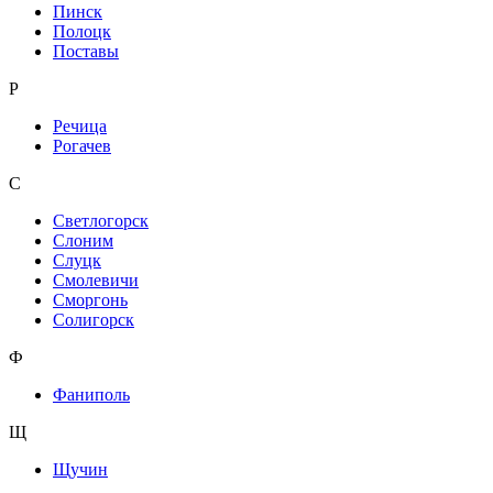
Пинск
Полоцк
Поставы
Р
Речица
Рогачев
С
Светлогорск
Слоним
Слуцк
Смолевичи
Сморгонь
Солигорск
Ф
Фаниполь
Щ
Щучин