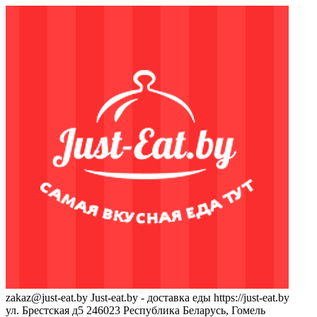
zakaz@just-eat.by
Just-eat.by - доставка еды
https://just-eat.by
ул. Брестская д5
246023
Республика Беларусь, Гомель