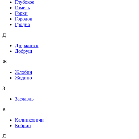
Глубокое
Гомель
Горки
Городок
Гродно
Д
Дзержинск
Добруш
Ж
Жлобин
Жодино
З
Заславль
К
Калинковичи
Кобрин
Л