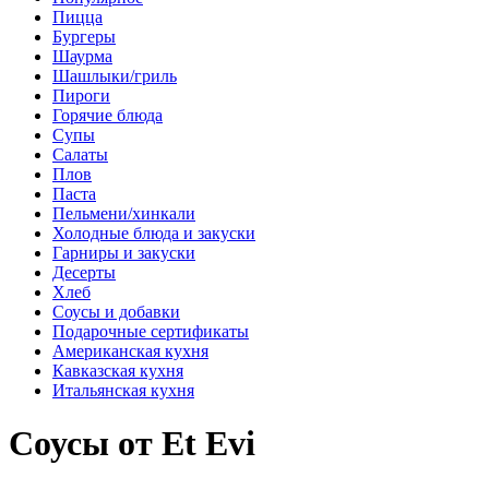
Пицца
Бургеры
Шаурма
Шашлыки/гриль
Пироги
Горячие блюда
Супы
Салаты
Плов
Паста
Пельмени/хинкали
Холодные блюда и закуски
Гарниры и закуски
Десерты
Хлеб
Соусы и добавки
Подарочные сертификаты
Американская кухня
Кавказская кухня
Итальянская кухня
Соусы от Et Evi