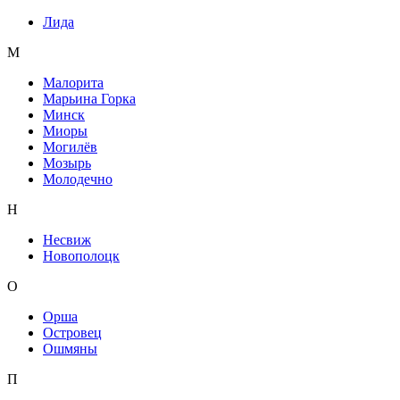
Лида
М
Малорита
Марьина Горка
Минск
Миоры
Могилёв
Мозырь
Молодечно
Н
Несвиж
Новополоцк
О
Орша
Островец
Ошмяны
П