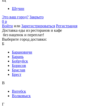
Щ
Щучин
Это ваш город?
Закрыто
0 р
Войти
или
Зарегистрироваться
Регистрация
Доставка еды из ресторанов и кафе
без наценок и переплат!
Выберите город доставки:
Б
Барановичи
Барань
Бобруйск
Борисов
Браслав
Брест
В
Витебск
Волковыск
Г