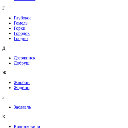
Г
Глубокое
Гомель
Горки
Городок
Гродно
Д
Дзержинск
Добруш
Ж
Жлобин
Жодино
З
Заславль
К
Калинковичи