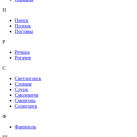
П
Пинск
Полоцк
Поставы
Р
Речица
Рогачев
С
Светлогорск
Слоним
Слуцк
Смолевичи
Сморгонь
Солигорск
Ф
Фаниполь