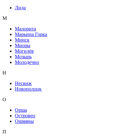
Лида
М
Малорита
Марьина Горка
Минск
Миоры
Могилёв
Мозырь
Молодечно
Н
Несвиж
Новополоцк
О
Орша
Островец
Ошмяны
П