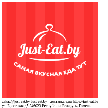
zakaz@just-eat.by
Just-eat.by - доставка еды
https://just-eat.by
ул. Брестская д5
246023
Республика Беларусь, Гомель