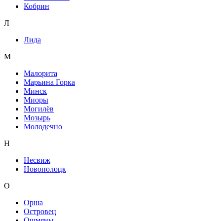
Кобрин
Л
Лида
М
Малорита
Марьина Горка
Минск
Миоры
Могилёв
Мозырь
Молодечно
Н
Несвиж
Новополоцк
О
Орша
Островец
Ошмяны