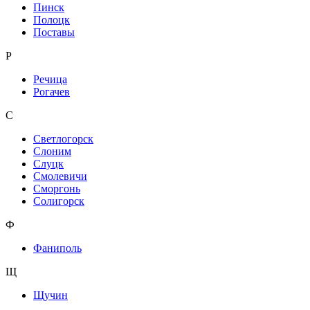
Пинск
Полоцк
Поставы
Р
Речица
Рогачев
С
Светлогорск
Слоним
Слуцк
Смолевичи
Сморгонь
Солигорск
Ф
Фаниполь
Щ
Щучин