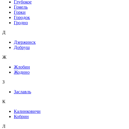
Глубокое
Гомель
Горки
Городок
Гродно
Д
Дзержинск
Добруш
Ж
Жлобин
Жодино
З
Заславль
К
Калинковичи
Кобрин
Л