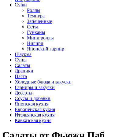
Суши
Роллы
Темпура
Запеченные
Сеты
Гунканы
Мини роллы
Нигири
Японский гарнир
Шаурма
Супы
Салаты
Драники
Паста
Холодные блюда и закуски
Гарниры и закуски
Десерты
Соусы и добавки
Японская кухня
Европейская кухня
Итальянская кухня
Кавказская кухня
Салаты от Фьюжн Паб