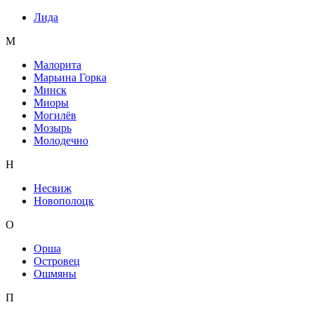
Лида
М
Малорита
Марьина Горка
Минск
Миоры
Могилёв
Мозырь
Молодечно
Н
Несвиж
Новополоцк
О
Орша
Островец
Ошмяны
П