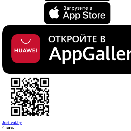
Just-eat.by
Связь