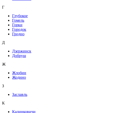
Г
Глубокое
Гомель
Горки
Городок
Гродно
Д
Дзержинск
Добруш
Ж
Жлобин
Жодино
З
Заславль
К
Калинковичи