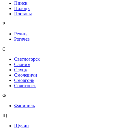
Пинск
Полоцк
Поставы
Р
Речица
Рогачев
С
Светлогорск
Слоним
Слуцк
Смолевичи
Сморгонь
Солигорск
Ф
Фаниполь
Щ
Щучин