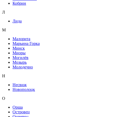
Кобрин
Л
Лида
М
Малорита
Марьина Горка
Минск
Миоры
Могилёв
Мозырь
Молодечно
Н
Несвиж
Новополоцк
О
Орша
Островец
Ошмяны