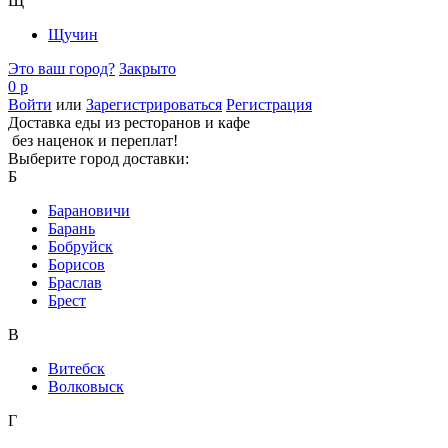
Щ
Щучин
Это ваш город?
Закрыто
0 р
Войти
или
Зарегистрироваться
Регистрация
Доставка еды из ресторанов и кафе
без наценок и переплат!
Выберите город доставки:
Б
Барановичи
Барань
Бобруйск
Борисов
Браслав
Брест
В
Витебск
Волковыск
Г