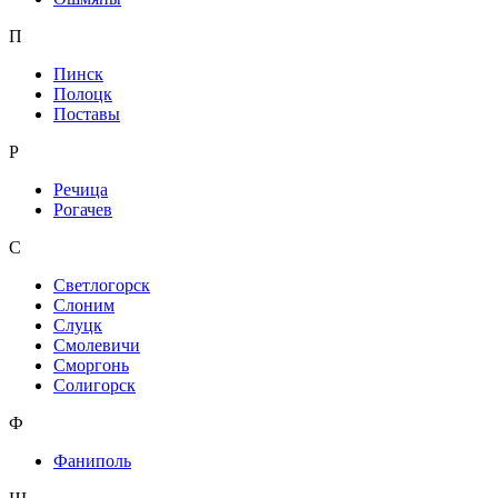
П
Пинск
Полоцк
Поставы
Р
Речица
Рогачев
С
Светлогорск
Слоним
Слуцк
Смолевичи
Сморгонь
Солигорск
Ф
Фаниполь