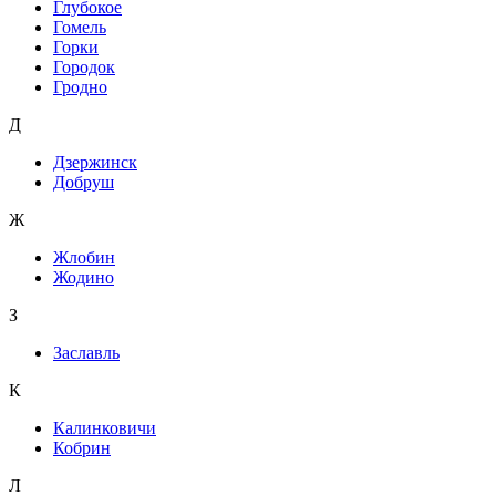
Глубокое
Гомель
Горки
Городок
Гродно
Д
Дзержинск
Добруш
Ж
Жлобин
Жодино
З
Заславль
К
Калинковичи
Кобрин
Л