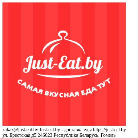
zakaz@just-eat.by
Just-eat.by - доставка еды
https://just-eat.by
ул. Брестская д5
246023
Республика Беларусь, Гомель