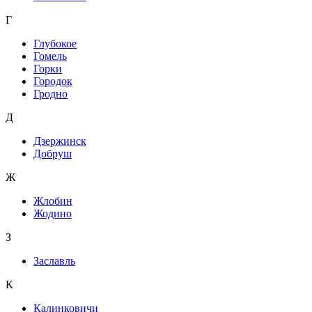
Г
Глубокое
Гомель
Горки
Городок
Гродно
Д
Дзержинск
Добруш
Ж
Жлобин
Жодино
З
Заславль
К
Калинковичи