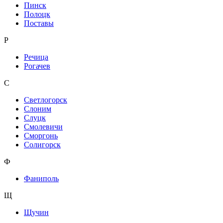
Пинск
Полоцк
Поставы
Р
Речица
Рогачев
С
Светлогорск
Слоним
Слуцк
Смолевичи
Сморгонь
Солигорск
Ф
Фаниполь
Щ
Щучин