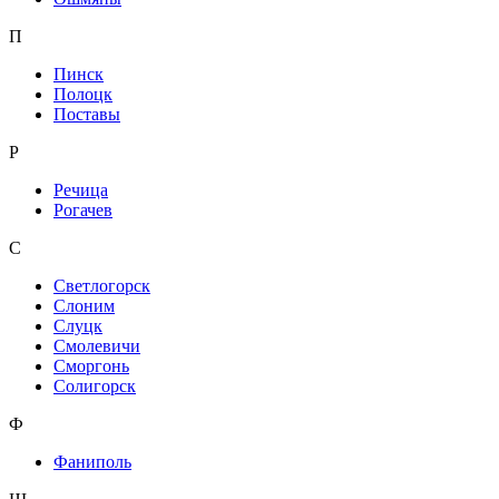
П
Пинск
Полоцк
Поставы
Р
Речица
Рогачев
С
Светлогорск
Слоним
Слуцк
Смолевичи
Сморгонь
Солигорск
Ф
Фаниполь