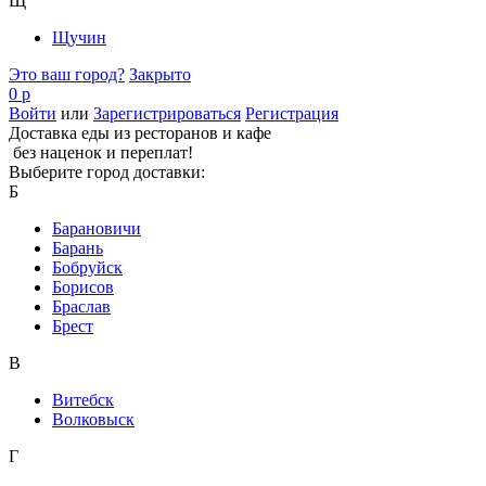
Щ
Щучин
Это ваш город?
Закрыто
0 р
Войти
или
Зарегистрироваться
Регистрация
Доставка еды из ресторанов и кафе
без наценок и переплат!
Выберите город доставки:
Б
Барановичи
Барань
Бобруйск
Борисов
Браслав
Брест
В
Витебск
Волковыск
Г