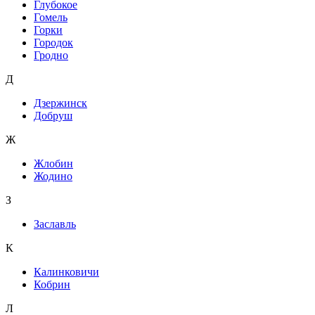
Глубокое
Гомель
Горки
Городок
Гродно
Д
Дзержинск
Добруш
Ж
Жлобин
Жодино
З
Заславль
К
Калинковичи
Кобрин
Л