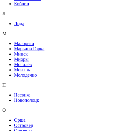
Кобрин
Л
Лида
М
Малорита
Марьина Горка
Минск
Миоры
Могилёв
Мозырь
Молодечно
Н
Несвиж
Новополоцк
О
Орша
Островец
Ошмяны