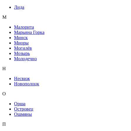
Лида
М
Малорита
Марьина Горка
Минск
Миоры
Могилёв
Мозырь
Молодечно
Н
Несвиж
Новополоцк
О
Орша
Островец
Ошмяны
П