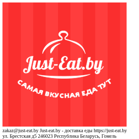
zakaz@just-eat.by
Just-eat.by - доставка еды
https://just-eat.by
ул. Брестская д5
246023
Республика Беларусь, Гомель