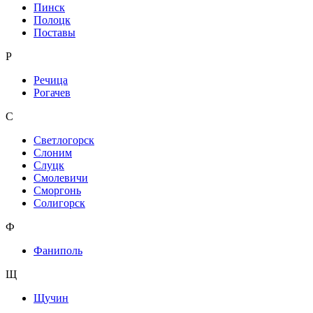
Пинск
Полоцк
Поставы
Р
Речица
Рогачев
С
Светлогорск
Слоним
Слуцк
Смолевичи
Сморгонь
Солигорск
Ф
Фаниполь
Щ
Щучин