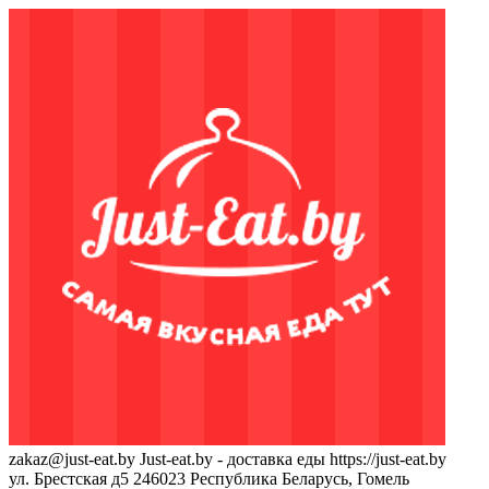
zakaz@just-eat.by
Just-eat.by - доставка еды
https://just-eat.by
ул. Брестская д5
246023
Республика Беларусь, Гомель