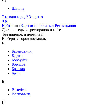
Щ
Щучин
Это ваш город?
Закрыто
0 р
Войти
или
Зарегистрироваться
Регистрация
Доставка еды из ресторанов и кафе
без наценок и переплат!
Выберите город доставки:
Б
Барановичи
Барань
Бобруйск
Борисов
Браслав
Брест
В
Витебск
Волковыск
Г