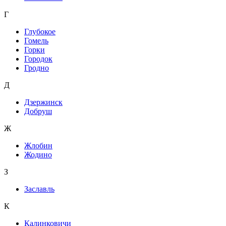
Г
Глубокое
Гомель
Горки
Городок
Гродно
Д
Дзержинск
Добруш
Ж
Жлобин
Жодино
З
Заславль
К
Калинковичи