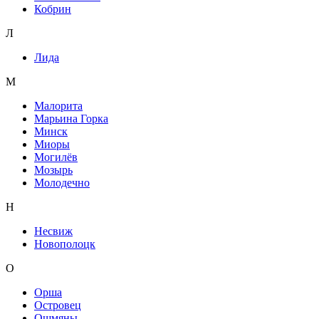
Кобрин
Л
Лида
М
Малорита
Марьина Горка
Минск
Миоры
Могилёв
Мозырь
Молодечно
Н
Несвиж
Новополоцк
О
Орша
Островец
Ошмяны