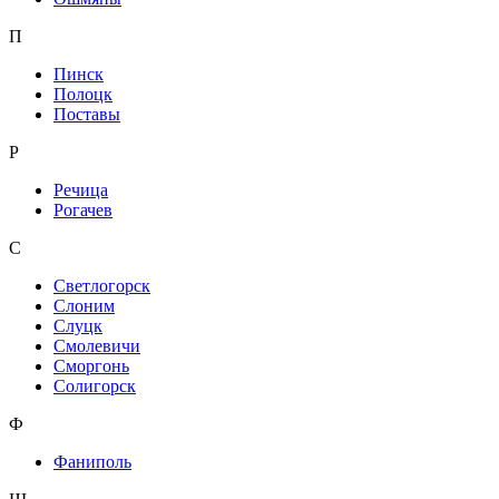
П
Пинск
Полоцк
Поставы
Р
Речица
Рогачев
С
Светлогорск
Слоним
Слуцк
Смолевичи
Сморгонь
Солигорск
Ф
Фаниполь