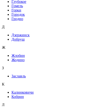
Глубокое
Гомель
Горки
Городок
Гродно
Д
Дзержинск
Добруш
Ж
Жлобин
Жодино
З
Заславль
К
Калинковичи
Кобрин
Л