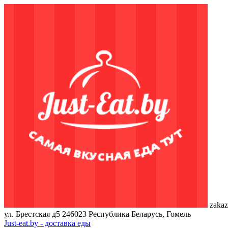
zakaz
ул. Брестская д5
246023
Республика Беларусь, Гомель
Just-eat.by - доставка еды