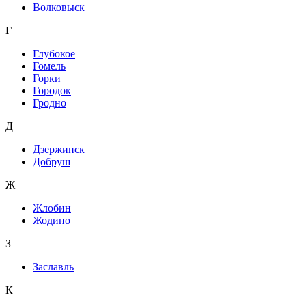
Волковыск
Г
Глубокое
Гомель
Горки
Городок
Гродно
Д
Дзержинск
Добруш
Ж
Жлобин
Жодино
З
Заславль
К