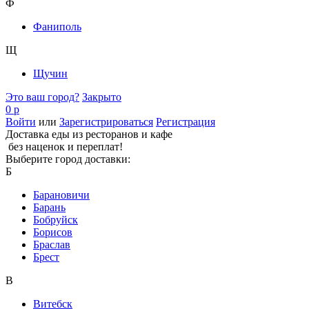
Ф
Фаниполь
Щ
Щучин
Это ваш город?
Закрыто
0 р
Войти
или
Зарегистрироваться
Регистрация
Доставка еды из ресторанов и кафе
без наценок и переплат!
Выберите город доставки:
Б
Барановичи
Барань
Бобруйск
Борисов
Браслав
Брест
В
Витебск