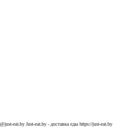
@just-eat.by
Just-eat.by - доставка еды
https://just-eat.by