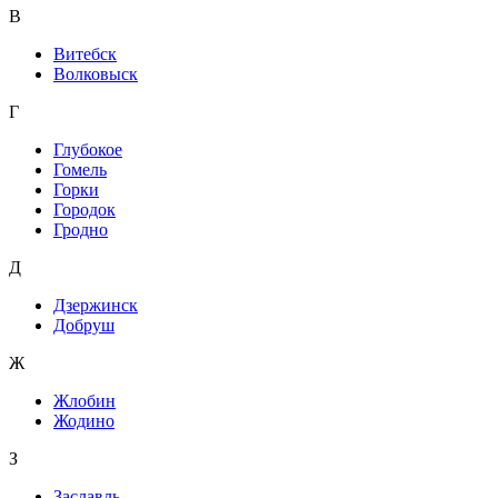
В
Витебск
Волковыск
Г
Глубокое
Гомель
Горки
Городок
Гродно
Д
Дзержинск
Добруш
Ж
Жлобин
Жодино
З
Заславль