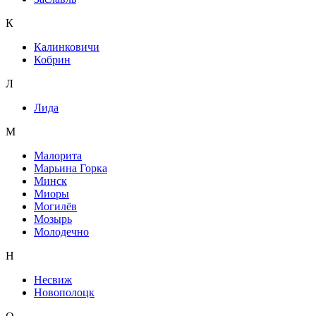
К
Калинковичи
Кобрин
Л
Лида
М
Малорита
Марьина Горка
Минск
Миоры
Могилёв
Мозырь
Молодечно
Н
Несвиж
Новополоцк