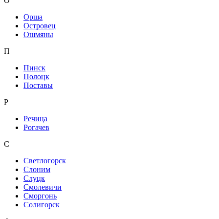
О
Орша
Островец
Ошмяны
П
Пинск
Полоцк
Поставы
Р
Речица
Рогачев
С
Светлогорск
Слоним
Слуцк
Смолевичи
Сморгонь
Солигорск