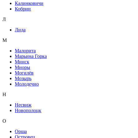
Калинковичи
Кобрин
Л
Лида
М
Малорита
Марьина Горка
Минск
Миоры
Могилёв
Мозырь
Молодечно
Н
Несвиж
Новополоцк
О
Орша
Островец