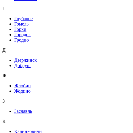
Г
Глубокое
Гомель
Горки
Городок
Гродно
Д
Дзержинск
Добруш
Ж
Жлобин
Жодино
З
Заславль
К
Калинковичи