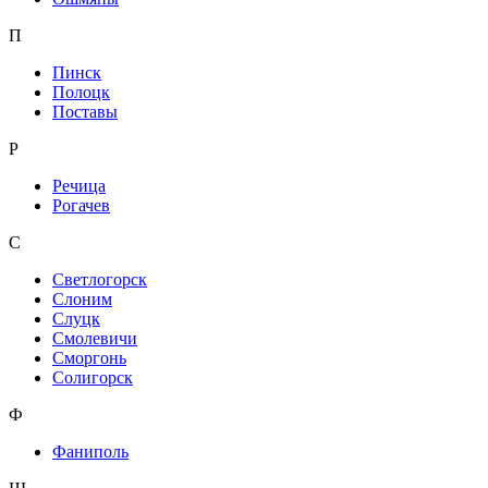
П
Пинск
Полоцк
Поставы
Р
Речица
Рогачев
С
Светлогорск
Слоним
Слуцк
Смолевичи
Сморгонь
Солигорск
Ф
Фаниполь