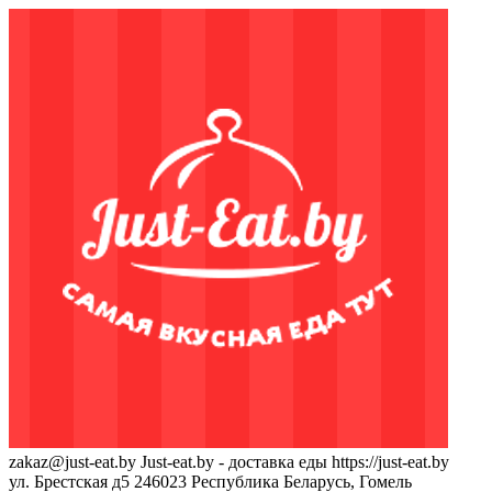
zakaz@just-eat.by
Just-eat.by - доставка еды
https://just-eat.by
ул. Брестская д5
246023
Республика Беларусь, Гомель