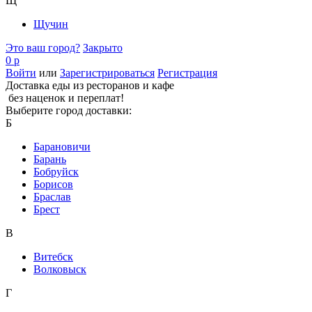
Щ
Щучин
Это ваш город?
Закрыто
0 р
Войти
или
Зарегистрироваться
Регистрация
Доставка еды из ресторанов и кафе
без наценок и переплат!
Выберите город доставки:
Б
Барановичи
Барань
Бобруйск
Борисов
Браслав
Брест
В
Витебск
Волковыск
Г