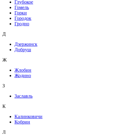
Глубокое
Гомель
Горки
Городок
Гродно
Д
Дзержинск
Добруш
Ж
Жлобин
Жодино
З
Заславль
К
Калинковичи
Кобрин
Л