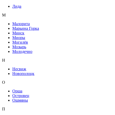
Лида
М
Малорита
Марьина Горка
Минск
Миоры
Могилёв
Мозырь
Молодечно
Н
Несвиж
Новополоцк
О
Орша
Островец
Ошмяны
П