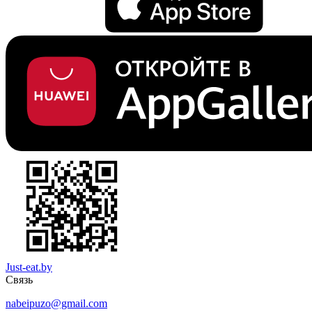
Just-eat.by
Связь
nabeipuzo@gmail.com