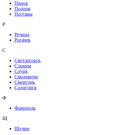
Пинск
Полоцк
Поставы
Р
Речица
Рогачев
С
Светлогорск
Слоним
Слуцк
Смолевичи
Сморгонь
Солигорск
Ф
Фаниполь
Щ
Щучин