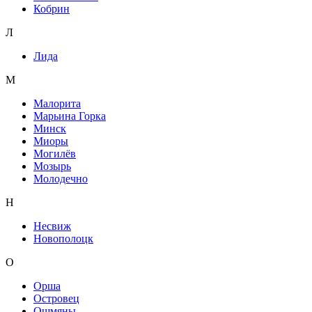
Кобрин
Л
Лида
М
Малорита
Марьина Горка
Минск
Миоры
Могилёв
Мозырь
Молодечно
Н
Несвиж
Новополоцк
О
Орша
Островец
Ошмяны