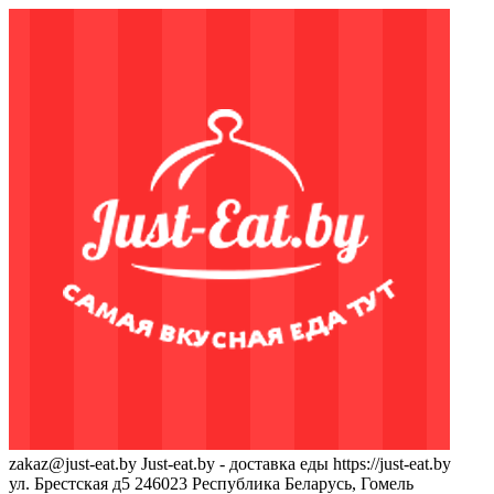
zakaz@just-eat.by
Just-eat.by - доставка еды
https://just-eat.by
ул. Брестская д5
246023
Республика Беларусь, Гомель