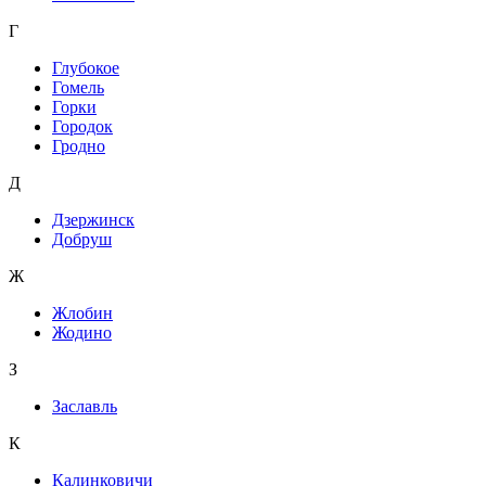
Г
Глубокое
Гомель
Горки
Городок
Гродно
Д
Дзержинск
Добруш
Ж
Жлобин
Жодино
З
Заславль
К
Калинковичи