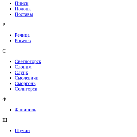
Пинск
Полоцк
Поставы
Р
Речица
Рогачев
С
Светлогорск
Слоним
Слуцк
Смолевичи
Сморгонь
Солигорск
Ф
Фаниполь
Щ
Щучин