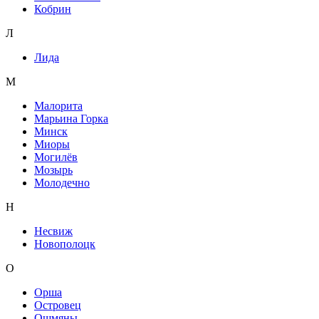
Кобрин
Л
Лида
М
Малорита
Марьина Горка
Минск
Миоры
Могилёв
Мозырь
Молодечно
Н
Несвиж
Новополоцк
О
Орша
Островец
Ошмяны