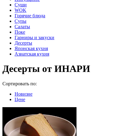
Суши
WOK
Горячие блюда
Супы
Салаты
Поке
Гарниры и закуски
Десерты
Японская кухня
Азиатская кухня
Десерты от ИНАРИ
Сортировать по:
Новизне
Цене