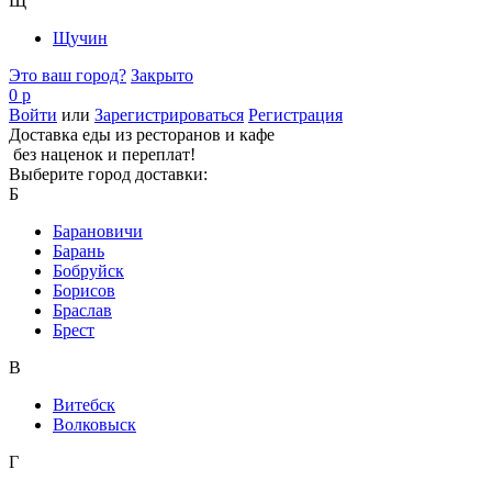
Щ
Щучин
Это ваш город?
Закрыто
0 р
Войти
или
Зарегистрироваться
Регистрация
Доставка еды из ресторанов и кафе
без наценок и переплат!
Выберите город доставки:
Б
Барановичи
Барань
Бобруйск
Борисов
Браслав
Брест
В
Витебск
Волковыск
Г