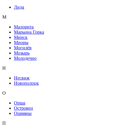
Лида
М
Малорита
Марьина Горка
Минск
Миоры
Могилёв
Мозырь
Молодечно
Н
Несвиж
Новополоцк
О
Орша
Островец
Ошмяны
П