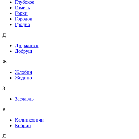
Глубокое
Гомель
Горки
Городок
Гродно
Д
Дзержинск
Добруш
Ж
Жлобин
Жодино
З
Заславль
К
Калинковичи
Кобрин
Л