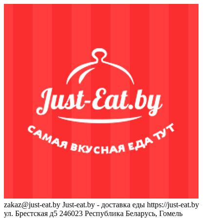
zakaz@just-eat.by
Just-eat.by - доставка еды
https://just-eat.by
ул. Брестская д5
246023
Республика Беларусь, Гомель