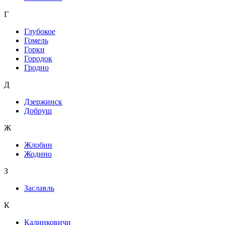
Г
Глубокое
Гомель
Горки
Городок
Гродно
Д
Дзержинск
Добруш
Ж
Жлобин
Жодино
З
Заславль
К
Калинковичи