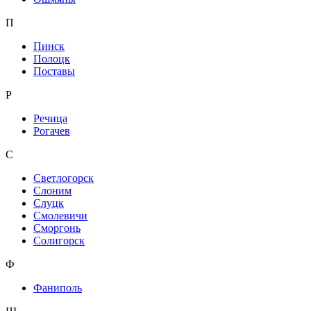
П
Пинск
Полоцк
Поставы
Р
Речица
Рогачев
С
Светлогорск
Слоним
Слуцк
Смолевичи
Сморгонь
Солигорск
Ф
Фаниполь