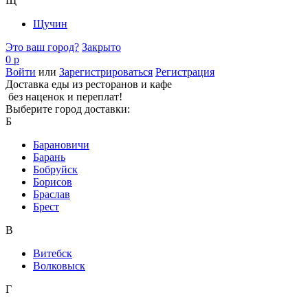
Щ
Щучин
Это ваш город?
Закрыто
0 р
Войти
или
Зарегистрироваться
Регистрация
Доставка еды из ресторанов и кафе
без наценок и переплат!
Выберите город доставки:
Б
Барановичи
Барань
Бобруйск
Борисов
Браслав
Брест
В
Витебск
Волковыск
Г