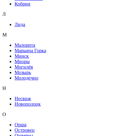
Кобрин
Л
Лида
М
Малорита
Марьина Горка
Минск
Миоры
Могилёв
Мозырь
Молодечно
Н
Несвиж
Новополоцк
О
Орша
Островец
Ошмяны