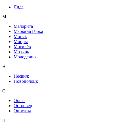
Лида
М
Малорита
Марьина Горка
Минск
Миоры
Могилёв
Мозырь
Молодечно
Н
Несвиж
Новополоцк
О
Орша
Островец
Ошмяны
П