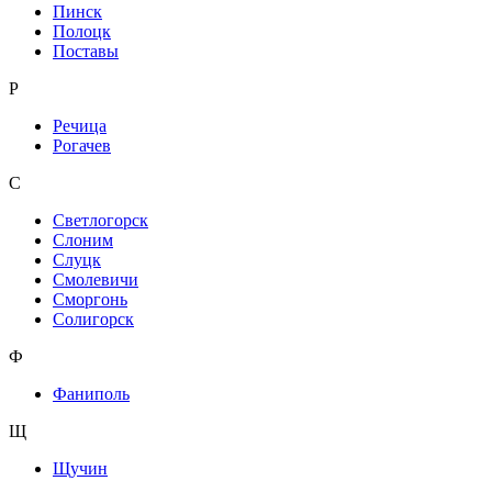
Пинск
Полоцк
Поставы
Р
Речица
Рогачев
С
Светлогорск
Слоним
Слуцк
Смолевичи
Сморгонь
Солигорск
Ф
Фаниполь
Щ
Щучин