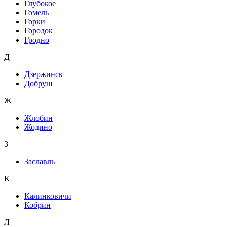
Глубокое
Гомель
Горки
Городок
Гродно
Д
Дзержинск
Добруш
Ж
Жлобин
Жодино
З
Заславль
К
Калинковичи
Кобрин
Л