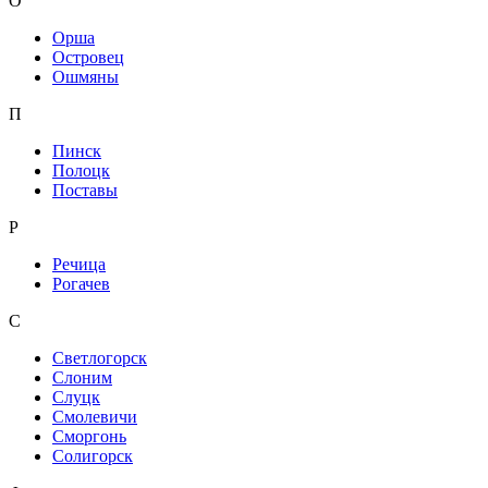
О
Орша
Островец
Ошмяны
П
Пинск
Полоцк
Поставы
Р
Речица
Рогачев
С
Светлогорск
Слоним
Слуцк
Смолевичи
Сморгонь
Солигорск