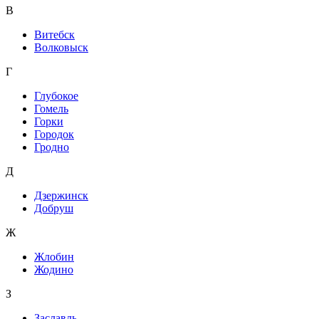
В
Витебск
Волковыск
Г
Глубокое
Гомель
Горки
Городок
Гродно
Д
Дзержинск
Добруш
Ж
Жлобин
Жодино
З
Заславль