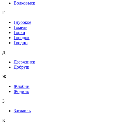
Волковыск
Г
Глубокое
Гомель
Горки
Городок
Гродно
Д
Дзержинск
Добруш
Ж
Жлобин
Жодино
З
Заславль
К