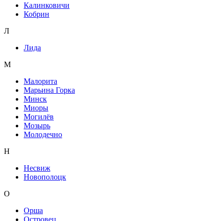
Калинковичи
Кобрин
Л
Лида
М
Малорита
Марьина Горка
Минск
Миоры
Могилёв
Мозырь
Молодечно
Н
Несвиж
Новополоцк
О
Орша
Островец