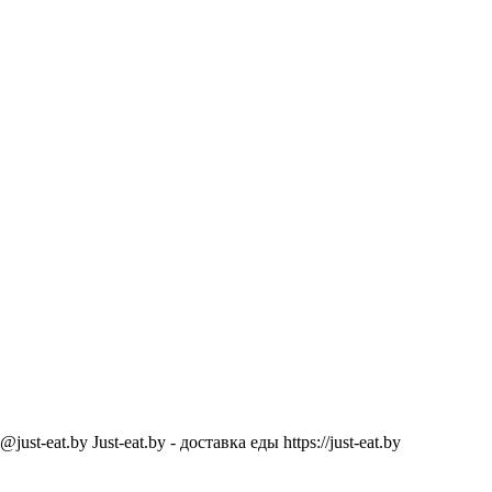
@just-eat.by
Just-eat.by - доставка еды
https://just-eat.by