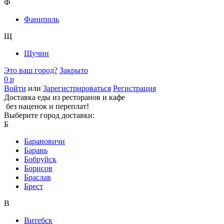
Ф
Фаниполь
Щ
Щучин
Это ваш город?
Закрыто
0 р
Войти
или
Зарегистрироваться
Регистрация
Доставка еды из ресторанов и кафе
без наценок и переплат!
Выберите город доставки:
Б
Барановичи
Барань
Бобруйск
Борисов
Браслав
Брест
В
Витебск