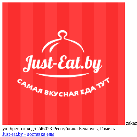
zakaz
ул. Брестская д5
246023
Республика Беларусь, Гомель
Just-eat.by - доставка еды