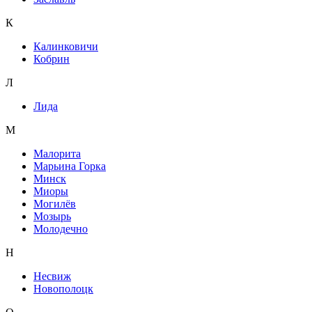
К
Калинковичи
Кобрин
Л
Лида
М
Малорита
Марьина Горка
Минск
Миоры
Могилёв
Мозырь
Молодечно
Н
Несвиж
Новополоцк