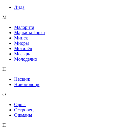
Лида
М
Малорита
Марьина Горка
Минск
Миоры
Могилёв
Мозырь
Молодечно
Н
Несвиж
Новополоцк
О
Орша
Островец
Ошмяны
П