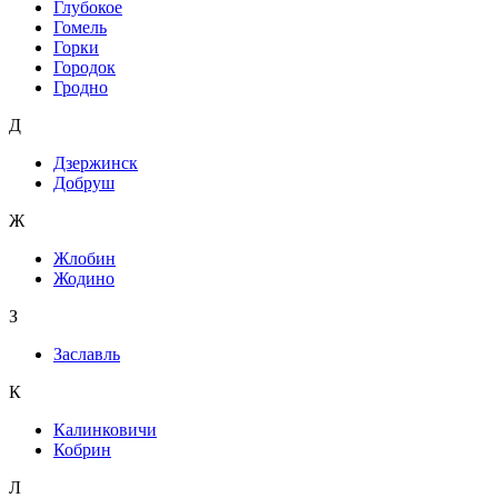
Глубокое
Гомель
Горки
Городок
Гродно
Д
Дзержинск
Добруш
Ж
Жлобин
Жодино
З
Заславль
К
Калинковичи
Кобрин
Л