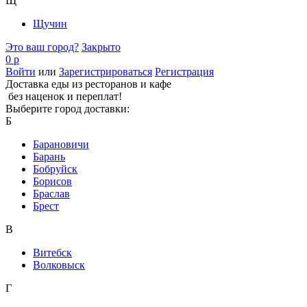
Щ
Щучин
Это ваш город?
Закрыто
0 р
Войти
или
Зарегистрироваться
Регистрация
Доставка еды из ресторанов и кафе
без наценок и переплат!
Выберите город доставки:
Б
Барановичи
Барань
Бобруйск
Борисов
Браслав
Брест
В
Витебск
Волковыск
Г