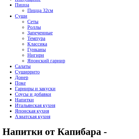
Пицца
Пицца 32см
Суши
Сеты
Роллы
Запеченные
Темпура
Классика
Гунканы
Нигири
Японский гарнир
Салаты
Суширрито
Донер
Поке
Гарниры и закуски
Соусы и добавки
Напитки
Итальянская кухня
Японская кухня
Азиатская кухня
Напитки от Капибара -