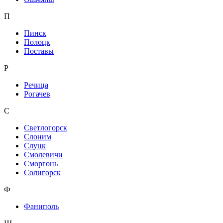
П
Пинск
Полоцк
Поставы
Р
Речица
Рогачев
С
Светлогорск
Слоним
Слуцк
Смолевичи
Сморгонь
Солигорск
Ф
Фаниполь