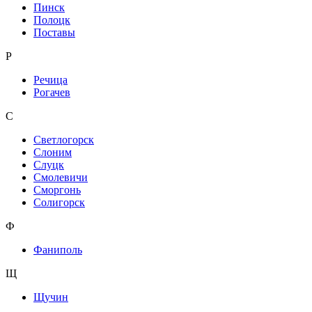
Пинск
Полоцк
Поставы
Р
Речица
Рогачев
С
Светлогорск
Слоним
Слуцк
Смолевичи
Сморгонь
Солигорск
Ф
Фаниполь
Щ
Щучин