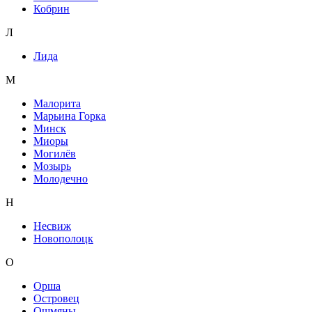
Кобрин
Л
Лида
М
Малорита
Марьина Горка
Минск
Миоры
Могилёв
Мозырь
Молодечно
Н
Несвиж
Новополоцк
О
Орша
Островец
Ошмяны