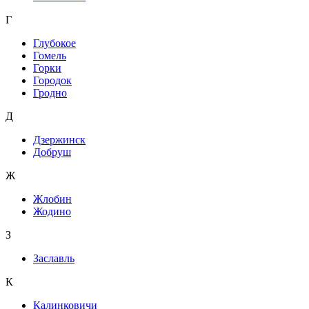
Г
Глубокое
Гомель
Горки
Городок
Гродно
Д
Дзержинск
Добруш
Ж
Жлобин
Жодино
З
Заславль
К
Калинковичи