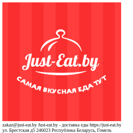
zakaz@just-eat.by
Just-eat.by - доставка еды
https://just-eat.by
ул. Брестская д5
246023
Республика Беларусь, Гомель