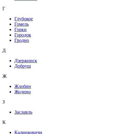
Г
Глубокое
Гомель
Горки
Городок
Гродно
Д
Дзержинск
Добруш
Ж
Жлобин
Жодино
З
Заславль
К
Калинковичи