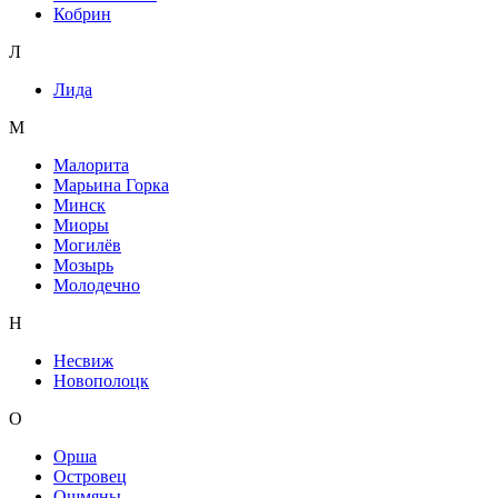
Кобрин
Л
Лида
М
Малорита
Марьина Горка
Минск
Миоры
Могилёв
Мозырь
Молодечно
Н
Несвиж
Новополоцк
О
Орша
Островец
Ошмяны