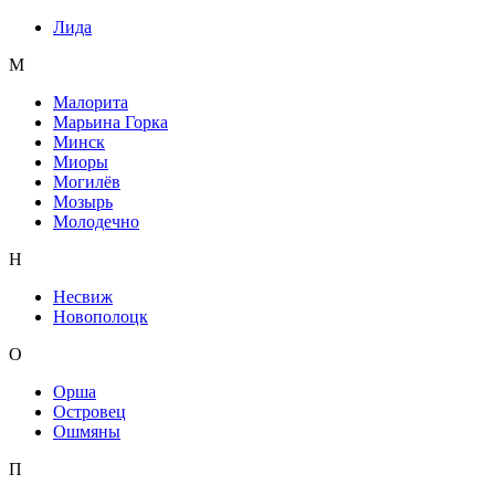
Лида
М
Малорита
Марьина Горка
Минск
Миоры
Могилёв
Мозырь
Молодечно
Н
Несвиж
Новополоцк
О
Орша
Островец
Ошмяны
П