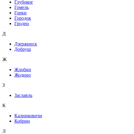
Глубокое
Гомель
Горки
Городок
Гродно
Д
Дзержинск
Добруш
Ж
Жлобин
Жодино
З
Заславль
К
Калинковичи
Кобрин
Л