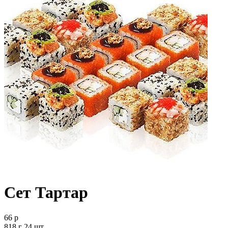
Сет Тартар
66 р
818 г 24 шт