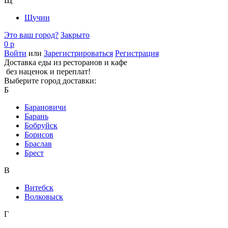
Щ
Щучин
Это ваш город?
Закрыто
0 р
Войти
или
Зарегистрироваться
Регистрация
Доставка еды из ресторанов и кафе
без наценок и переплат!
Выберите город доставки:
Б
Барановичи
Барань
Бобруйск
Борисов
Браслав
Брест
В
Витебск
Волковыск
Г