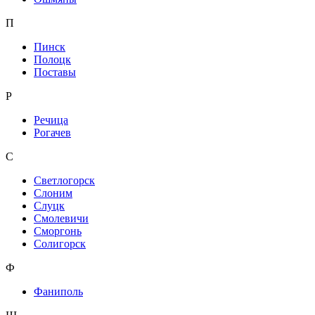
П
Пинск
Полоцк
Поставы
Р
Речица
Рогачев
С
Светлогорск
Слоним
Слуцк
Смолевичи
Сморгонь
Солигорск
Ф
Фаниполь