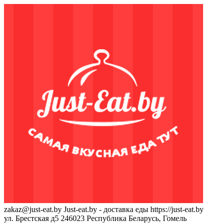
zakaz@just-eat.by
Just-eat.by - доставка еды
https://just-eat.by
ул. Брестская д5
246023
Республика Беларусь, Гомель