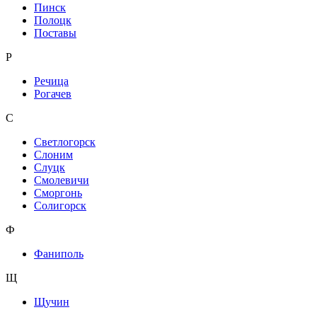
Пинск
Полоцк
Поставы
Р
Речица
Рогачев
С
Светлогорск
Слоним
Слуцк
Смолевичи
Сморгонь
Солигорск
Ф
Фаниполь
Щ
Щучин