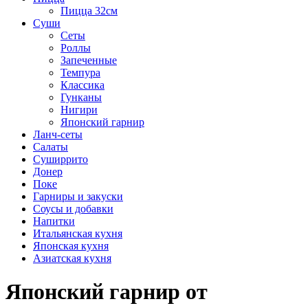
Пицца 32см
Суши
Сеты
Роллы
Запеченные
Темпура
Классика
Гунканы
Нигири
Японский гарнир
Ланч-сеты
Салаты
Суширрито
Донер
Поке
Гарниры и закуски
Соусы и добавки
Напитки
Итальянская кухня
Японская кухня
Азиатская кухня
Японский гарнир от