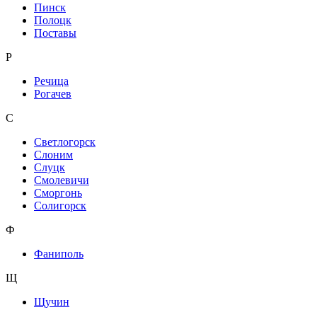
Пинск
Полоцк
Поставы
Р
Речица
Рогачев
С
Светлогорск
Слоним
Слуцк
Смолевичи
Сморгонь
Солигорск
Ф
Фаниполь
Щ
Щучин