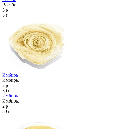
Васаби.
3 р
5 г
Имбирь
Имбирь.
2 р
30 г
Имбирь
Имбирь.
2 р
30 г