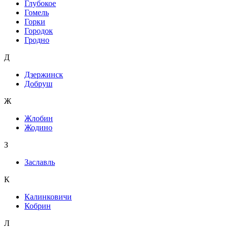
Глубокое
Гомель
Горки
Городок
Гродно
Д
Дзержинск
Добруш
Ж
Жлобин
Жодино
З
Заславль
К
Калинковичи
Кобрин
Л