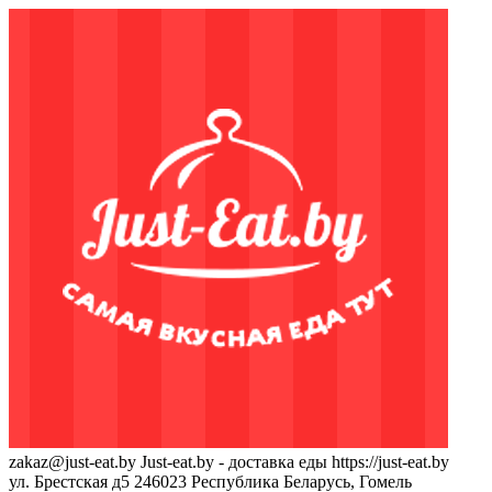
zakaz@just-eat.by
Just-eat.by - доставка еды
https://just-eat.by
ул. Брестская д5
246023
Республика Беларусь, Гомель