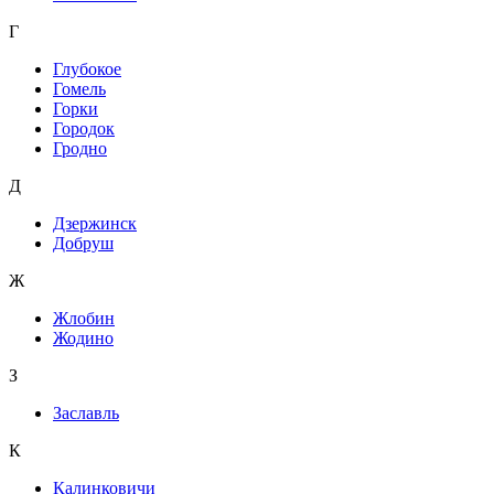
Г
Глубокое
Гомель
Горки
Городок
Гродно
Д
Дзержинск
Добруш
Ж
Жлобин
Жодино
З
Заславль
К
Калинковичи