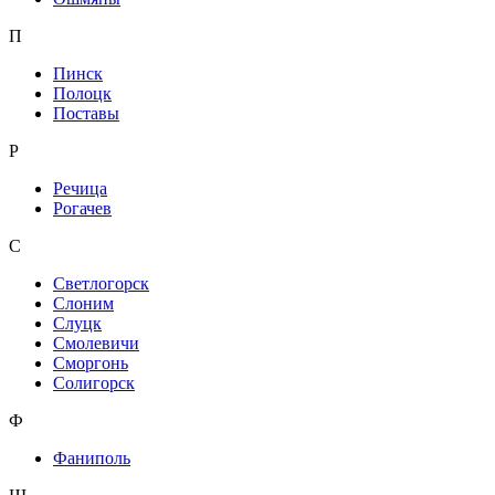
П
Пинск
Полоцк
Поставы
Р
Речица
Рогачев
С
Светлогорск
Слоним
Слуцк
Смолевичи
Сморгонь
Солигорск
Ф
Фаниполь