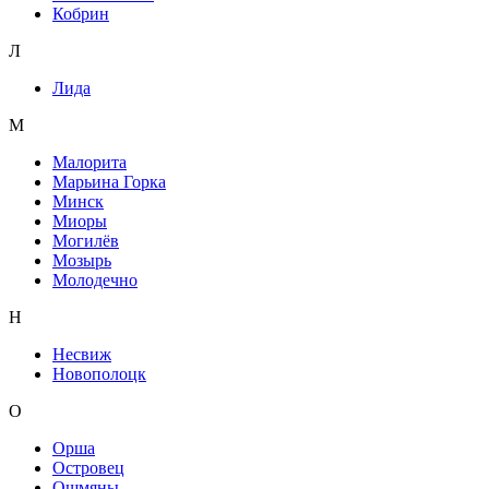
Кобрин
Л
Лида
М
Малорита
Марьина Горка
Минск
Миоры
Могилёв
Мозырь
Молодечно
Н
Несвиж
Новополоцк
О
Орша
Островец
Ошмяны