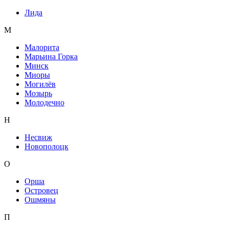
Лида
М
Малорита
Марьина Горка
Минск
Миоры
Могилёв
Мозырь
Молодечно
Н
Несвиж
Новополоцк
О
Орша
Островец
Ошмяны
П