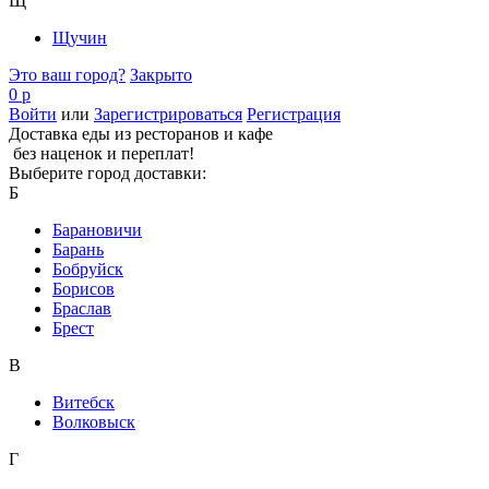
Щ
Щучин
Это ваш город?
Закрыто
0 р
Войти
или
Зарегистрироваться
Регистрация
Доставка еды из ресторанов и кафе
без наценок и переплат!
Выберите город доставки:
Б
Барановичи
Барань
Бобруйск
Борисов
Браслав
Брест
В
Витебск
Волковыск
Г