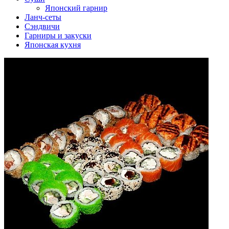
Японский гарнир
Ланч-сеты
Сэндвичи
Гарниры и закуски
Японская кухня