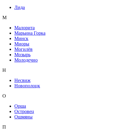
Лида
М
Малорита
Марьина Горка
Минск
Миоры
Могилёв
Мозырь
Молодечно
Н
Несвиж
Новополоцк
О
Орша
Островец
Ошмяны
П