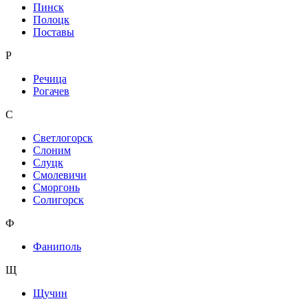
Пинск
Полоцк
Поставы
Р
Речица
Рогачев
С
Светлогорск
Слоним
Слуцк
Смолевичи
Сморгонь
Солигорск
Ф
Фаниполь
Щ
Щучин