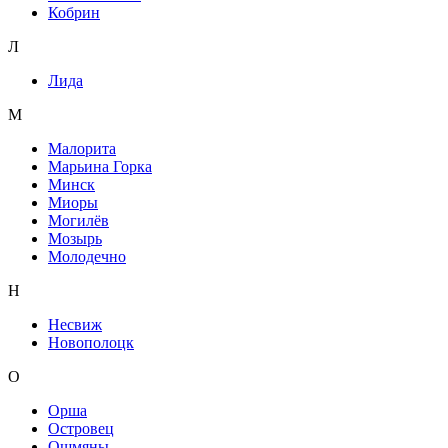
Кобрин
Л
Лида
М
Малорита
Марьина Горка
Минск
Миоры
Могилёв
Мозырь
Молодечно
Н
Несвиж
Новополоцк
О
Орша
Островец
Ошмяны