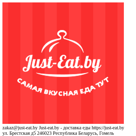
zakaz@just-eat.by
Just-eat.by - доставка еды
https://just-eat.by
ул. Брестская д5
246023
Республика Беларусь, Гомель