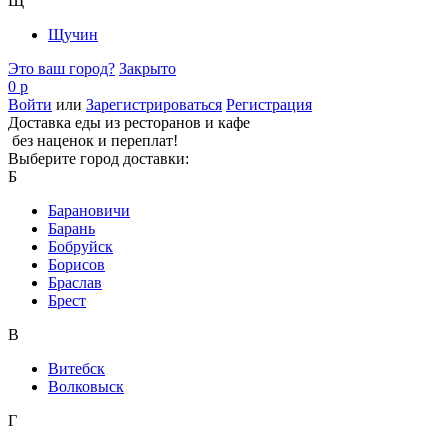
Щ
Щучин
Это ваш город?
Закрыто
0 р
Войти
или
Зарегистрироваться
Регистрация
Доставка еды из ресторанов и кафе
без наценок и переплат!
Выберите город доставки:
Б
Барановичи
Барань
Бобруйск
Борисов
Браслав
Брест
В
Витебск
Волковыск
Г