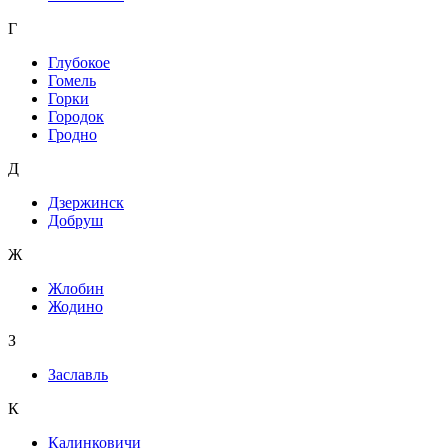
Г
Глубокое
Гомель
Горки
Городок
Гродно
Д
Дзержинск
Добруш
Ж
Жлобин
Жодино
З
Заславль
К
Калинковичи