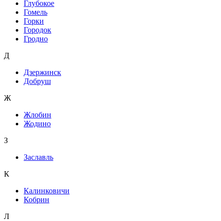
Глубокое
Гомель
Горки
Городок
Гродно
Д
Дзержинск
Добруш
Ж
Жлобин
Жодино
З
Заславль
К
Калинковичи
Кобрин
Л