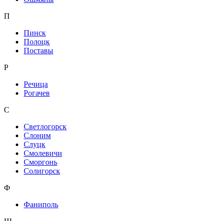
П
Пинск
Полоцк
Поставы
Р
Речица
Рогачев
С
Светлогорск
Слоним
Слуцк
Смолевичи
Сморгонь
Солигорск
Ф
Фаниполь