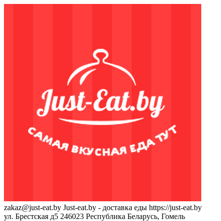
zakaz@just-eat.by
Just-eat.by - доставка еды
https://just-eat.by
ул. Брестская д5
246023
Республика Беларусь, Гомель