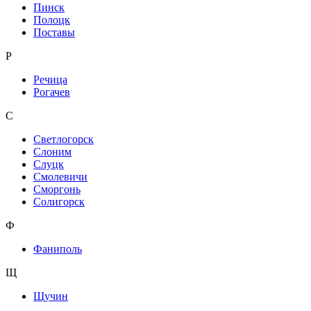
Пинск
Полоцк
Поставы
Р
Речица
Рогачев
С
Светлогорск
Слоним
Слуцк
Смолевичи
Сморгонь
Солигорск
Ф
Фаниполь
Щ
Щучин