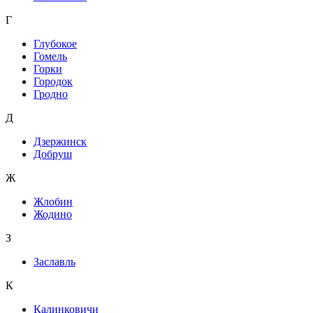
Г
Глубокое
Гомель
Горки
Городок
Гродно
Д
Дзержинск
Добруш
Ж
Жлобин
Жодино
З
Заславль
К
Калинковичи