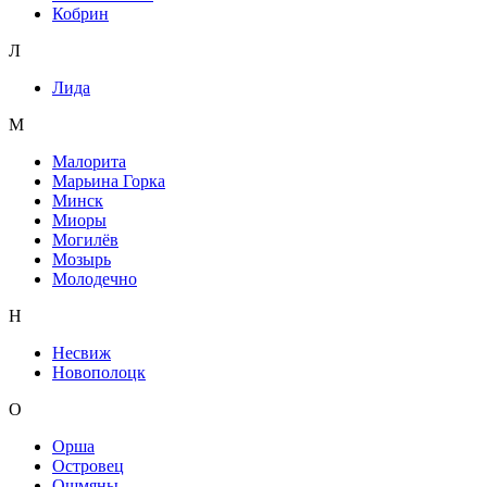
Кобрин
Л
Лида
М
Малорита
Марьина Горка
Минск
Миоры
Могилёв
Мозырь
Молодечно
Н
Несвиж
Новополоцк
О
Орша
Островец
Ошмяны