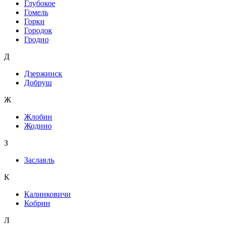
Глубокое
Гомель
Горки
Городок
Гродно
Д
Дзержинск
Добруш
Ж
Жлобин
Жодино
З
Заславль
К
Калинковичи
Кобрин
Л