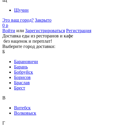
Щ
Щучин
Это ваш город?
Закрыто
0 р
Войти
или
Зарегистрироваться
Регистрация
Доставка еды из ресторанов и кафе
без наценок и переплат!
Выберите город доставки:
Б
Барановичи
Барань
Бобруйск
Борисов
Браслав
Брест
В
Витебск
Волковыск
Г