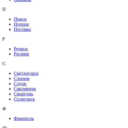
П
Пинск
Полоцк
Поставы
Р
Речица
Рогачев
С
Светлогорск
Слоним
Слуцк
Смолевичи
Сморгонь
Солигорск
Ф
Фаниполь