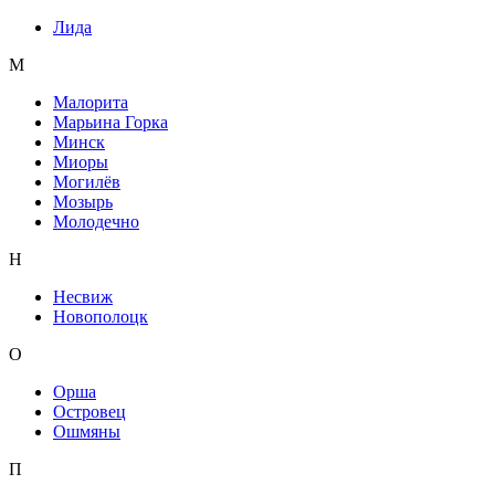
Лида
М
Малорита
Марьина Горка
Минск
Миоры
Могилёв
Мозырь
Молодечно
Н
Несвиж
Новополоцк
О
Орша
Островец
Ошмяны
П