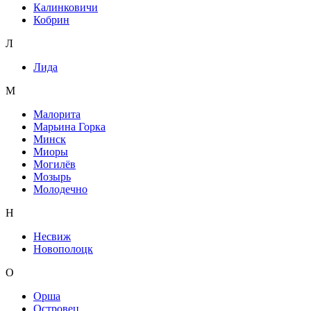
Калинковичи
Кобрин
Л
Лида
М
Малорита
Марьина Горка
Минск
Миоры
Могилёв
Мозырь
Молодечно
Н
Несвиж
Новополоцк
О
Орша
Островец