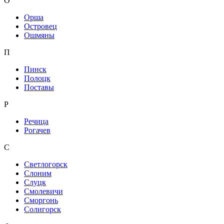
О
Орша
Островец
Ошмяны
П
Пинск
Полоцк
Поставы
Р
Речица
Рогачев
С
Светлогорск
Слоним
Слуцк
Смолевичи
Сморгонь
Солигорск