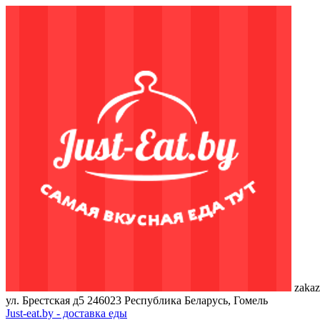
zakaz
ул. Брестская д5
246023
Республика Беларусь, Гомель
Just-eat.by - доставка еды