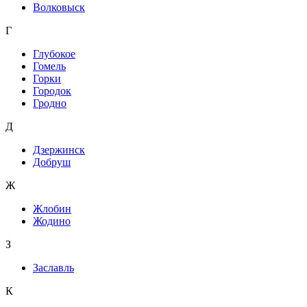
Волковыск
Г
Глубокое
Гомель
Горки
Городок
Гродно
Д
Дзержинск
Добруш
Ж
Жлобин
Жодино
З
Заславль
К