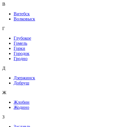
В
Витебск
Волковыск
Г
Глубокое
Гомель
Горки
Городок
Гродно
Д
Дзержинск
Добруш
Ж
Жлобин
Жодино
З
Заславль