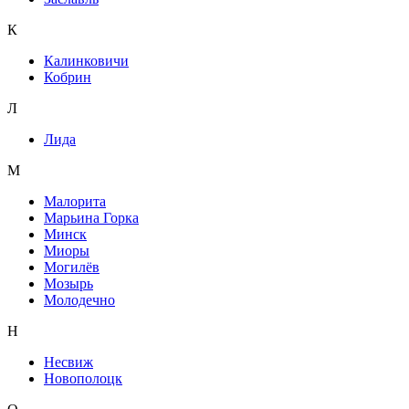
К
Калинковичи
Кобрин
Л
Лида
М
Малорита
Марьина Горка
Минск
Миоры
Могилёв
Мозырь
Молодечно
Н
Несвиж
Новополоцк