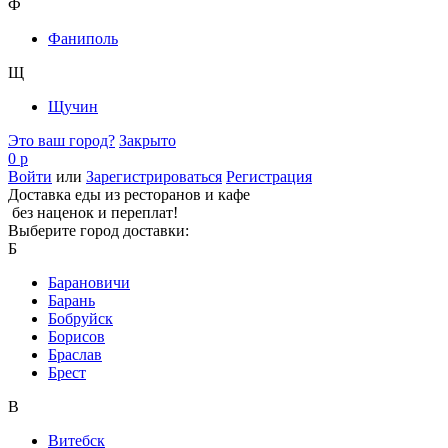
Ф
Фаниполь
Щ
Щучин
Это ваш город?
Закрыто
0 р
Войти
или
Зарегистрироваться
Регистрация
Доставка еды из ресторанов и кафе
без наценок и переплат!
Выберите город доставки:
Б
Барановичи
Барань
Бобруйск
Борисов
Браслав
Брест
В
Витебск