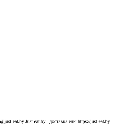
@just-eat.by
Just-eat.by - доставка еды
https://just-eat.by