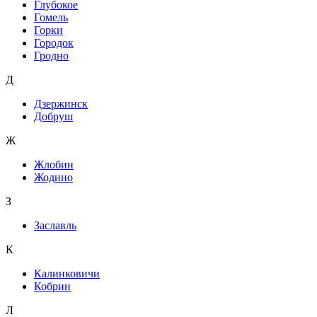
Глубокое
Гомель
Горки
Городок
Гродно
Д
Дзержинск
Добруш
Ж
Жлобин
Жодино
З
Заславль
К
Калинковичи
Кобрин
Л