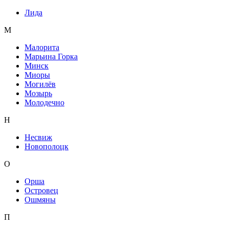
Лида
М
Малорита
Марьина Горка
Минск
Миоры
Могилёв
Мозырь
Молодечно
Н
Несвиж
Новополоцк
О
Орша
Островец
Ошмяны
П