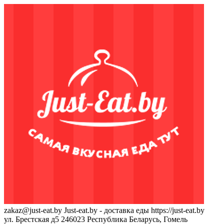
zakaz@just-eat.by
Just-eat.by - доставка еды
https://just-eat.by
ул. Брестская д5
246023
Республика Беларусь, Гомель