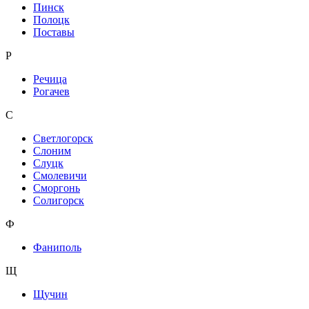
Пинск
Полоцк
Поставы
Р
Речица
Рогачев
С
Светлогорск
Слоним
Слуцк
Смолевичи
Сморгонь
Солигорск
Ф
Фаниполь
Щ
Щучин