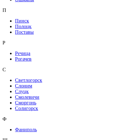
П
Пинск
Полоцк
Поставы
Р
Речица
Рогачев
С
Светлогорск
Слоним
Слуцк
Смолевичи
Сморгонь
Солигорск
Ф
Фаниполь