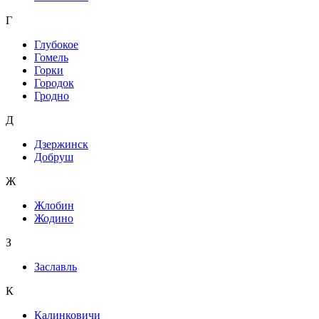
Г
Глубокое
Гомель
Горки
Городок
Гродно
Д
Дзержинск
Добруш
Ж
Жлобин
Жодино
З
Заславль
К
Калинковичи