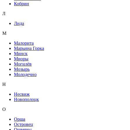
Кобрин
Л
Лида
М
Малорита
Марьина Горка
Минск
Миоры
Могилёв
Мозырь
Молодечно
Н
Несвиж
Новополоцк
О
Орша
Островец
Ошмяны