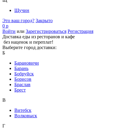
Щ
Щучин
Это ваш город?
Закрыто
0 р
Войти
или
Зарегистрироваться
Регистрация
Доставка еды из ресторанов и кафе
без наценок и переплат!
Выберите город доставки:
Б
Барановичи
Барань
Бобруйск
Борисов
Браслав
Брест
В
Витебск
Волковыск
Г