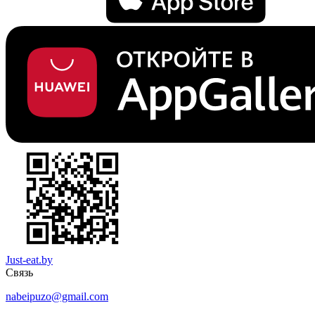
Just-eat.by
Связь
nabeipuzo@gmail.com