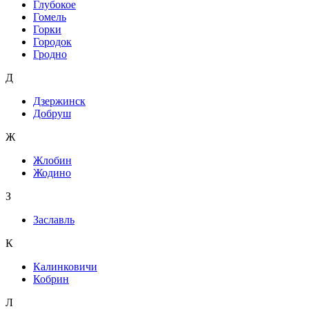
Глубокое
Гомель
Горки
Городок
Гродно
Д
Дзержинск
Добруш
Ж
Жлобин
Жодино
З
Заславль
К
Калинковичи
Кобрин
Л