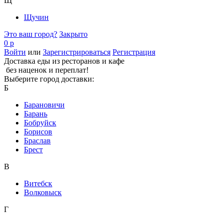
Щ
Щучин
Это ваш город?
Закрыто
0 р
Войти
или
Зарегистрироваться
Регистрация
Доставка еды из ресторанов и кафе
без наценок и переплат!
Выберите город доставки:
Б
Барановичи
Барань
Бобруйск
Борисов
Браслав
Брест
В
Витебск
Волковыск
Г