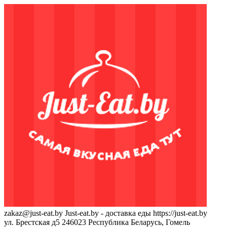
zakaz@just-eat.by
Just-eat.by - доставка еды
https://just-eat.by
ул. Брестская д5
246023
Республика Беларусь, Гомель