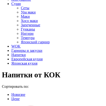
Суши
Сеты
Ура маки
Маки
Хосо маки
Запеченные
Гунканы
Нигири
Темпура
Японский гарнир
WOK
Гарниры и закуски
Напитки
Европейская кухня
Японская кухня
Напитки от КОК
Сортировать по:
Новизне
Цене