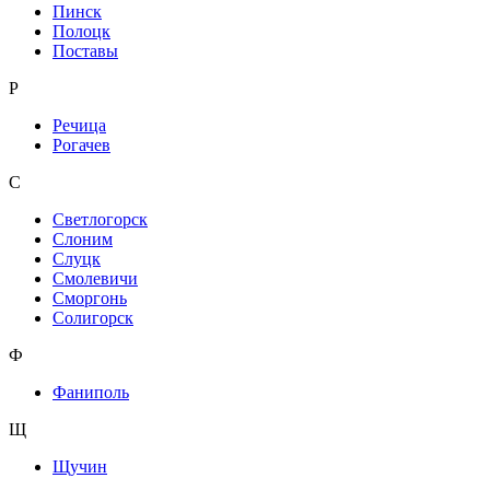
Пинск
Полоцк
Поставы
Р
Речица
Рогачев
С
Светлогорск
Слоним
Слуцк
Смолевичи
Сморгонь
Солигорск
Ф
Фаниполь
Щ
Щучин