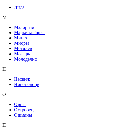
Лида
М
Малорита
Марьина Горка
Минск
Миоры
Могилёв
Мозырь
Молодечно
Н
Несвиж
Новополоцк
О
Орша
Островец
Ошмяны
П