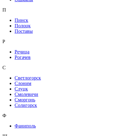
П
Пинск
Полоцк
Поставы
Р
Речица
Рогачев
С
Светлогорск
Слоним
Слуцк
Смолевичи
Сморгонь
Солигорск
Ф
Фаниполь