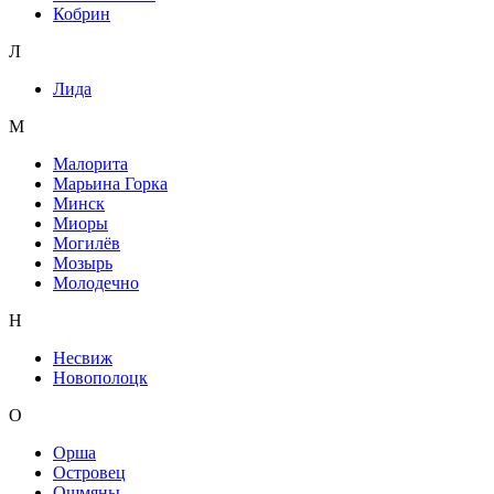
Кобрин
Л
Лида
М
Малорита
Марьина Горка
Минск
Миоры
Могилёв
Мозырь
Молодечно
Н
Несвиж
Новополоцк
О
Орша
Островец
Ошмяны