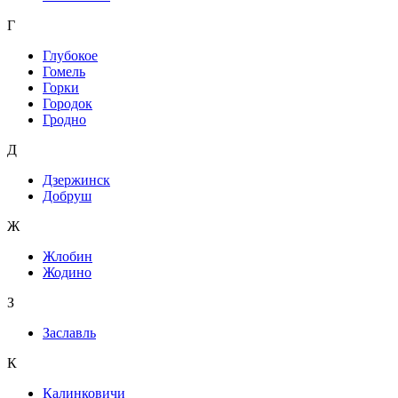
Г
Глубокое
Гомель
Горки
Городок
Гродно
Д
Дзержинск
Добруш
Ж
Жлобин
Жодино
З
Заславль
К
Калинковичи