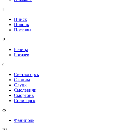
П
Пинск
Полоцк
Поставы
Р
Речица
Рогачев
С
Светлогорск
Слоним
Слуцк
Смолевичи
Сморгонь
Солигорск
Ф
Фаниполь