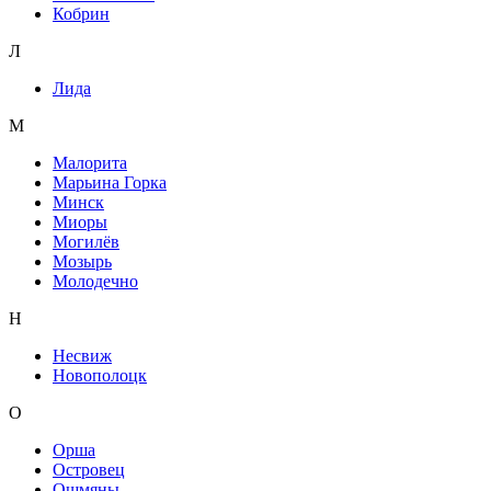
Кобрин
Л
Лида
М
Малорита
Марьина Горка
Минск
Миоры
Могилёв
Мозырь
Молодечно
Н
Несвиж
Новополоцк
О
Орша
Островец
Ошмяны