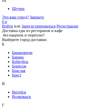
Щ
Щучин
Это ваш город?
Закрыто
0 р
Войти
или
Зарегистрироваться
Регистрация
Доставка еды из ресторанов и кафе
без наценок и переплат!
Выберите город доставки:
Б
Барановичи
Барань
Бобруйск
Борисов
Браслав
Брест
В
Витебск
Волковыск
Г