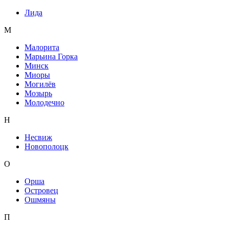
Лида
М
Малорита
Марьина Горка
Минск
Миоры
Могилёв
Мозырь
Молодечно
Н
Несвиж
Новополоцк
О
Орша
Островец
Ошмяны
П