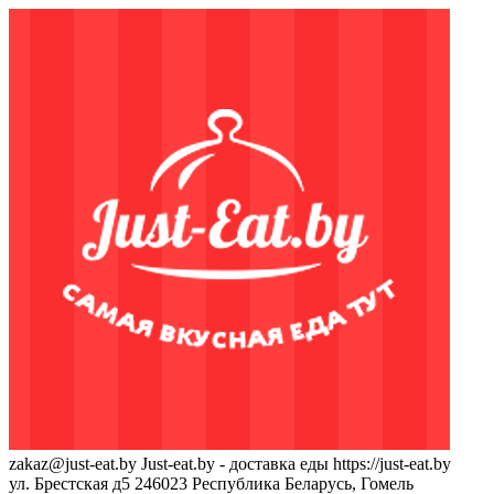
zakaz@just-eat.by
Just-eat.by - доставка еды
https://just-eat.by
ул. Брестская д5
246023
Республика Беларусь, Гомель