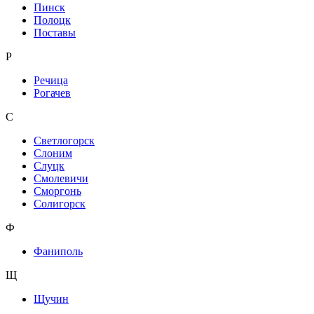
Пинск
Полоцк
Поставы
Р
Речица
Рогачев
С
Светлогорск
Слоним
Слуцк
Смолевичи
Сморгонь
Солигорск
Ф
Фаниполь
Щ
Щучин