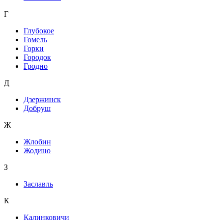
Г
Глубокое
Гомель
Горки
Городок
Гродно
Д
Дзержинск
Добруш
Ж
Жлобин
Жодино
З
Заславль
К
Калинковичи