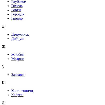
Глубокое
Гомель
Горки
Городок
Гродно
Д
Дзержинск
Добруш
Ж
Жлобин
Жодино
З
Заславль
К
Калинковичи
Кобрин
Л