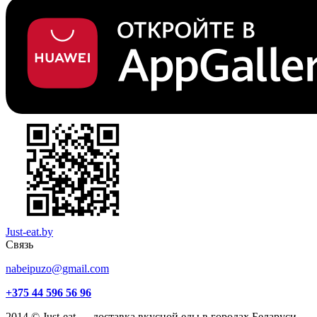
Just-eat.by
Связь
nabeipuzo@gmail.com
+375 44 596 56 96
2014 © Just-eat — доставка вкусной еды в городах Беларуси.