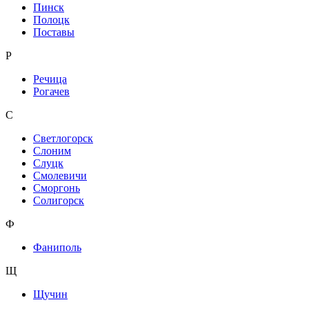
Пинск
Полоцк
Поставы
Р
Речица
Рогачев
С
Светлогорск
Слоним
Слуцк
Смолевичи
Сморгонь
Солигорск
Ф
Фаниполь
Щ
Щучин