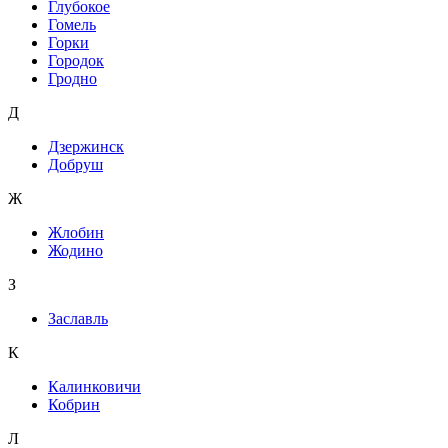
Глубокое
Гомель
Горки
Городок
Гродно
Д
Дзержинск
Добруш
Ж
Жлобин
Жодино
З
Заславль
К
Калинковичи
Кобрин
Л