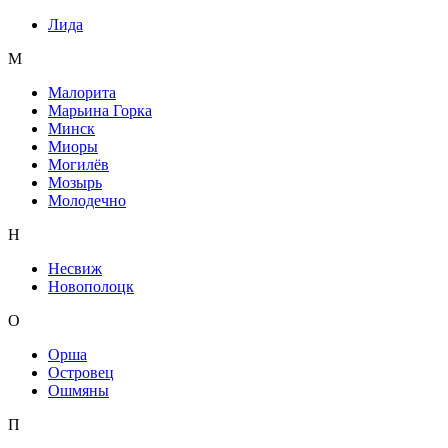
Лида
М
Малорита
Марьина Горка
Минск
Миоры
Могилёв
Мозырь
Молодечно
Н
Несвиж
Новополоцк
О
Орша
Островец
Ошмяны
П