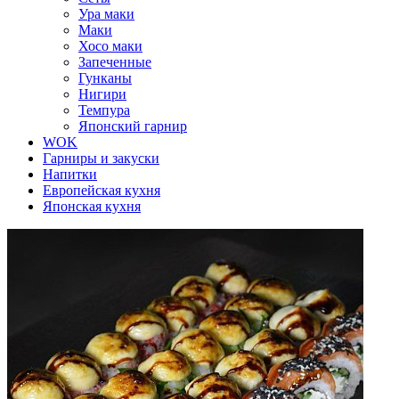
Ура маки
Маки
Хосо маки
Запеченные
Гунканы
Нигири
Темпура
Японский гарнир
WOK
Гарниры и закуски
Напитки
Европейская кухня
Японская кухня