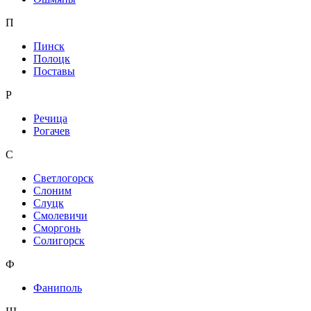
П
Пинск
Полоцк
Поставы
Р
Речица
Рогачев
С
Светлогорск
Слоним
Слуцк
Смолевичи
Сморгонь
Солигорск
Ф
Фаниполь