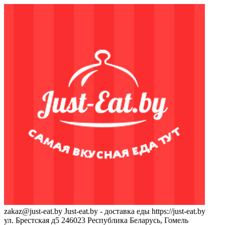
zakaz@just-eat.by
Just-eat.by - доставка еды
https://just-eat.by
ул. Брестская д5
246023
Республика Беларусь, Гомель