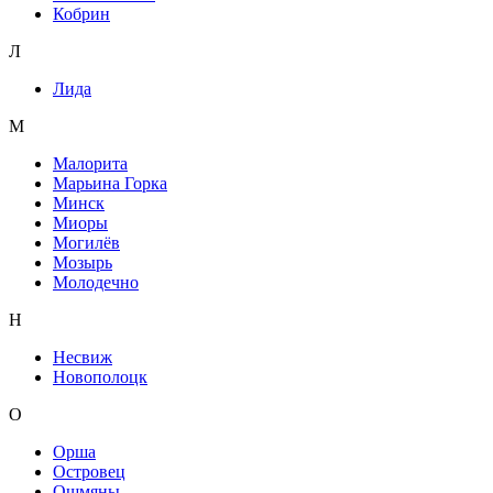
Кобрин
Л
Лида
М
Малорита
Марьина Горка
Минск
Миоры
Могилёв
Мозырь
Молодечно
Н
Несвиж
Новополоцк
О
Орша
Островец
Ошмяны