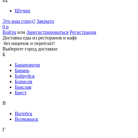
Щ
Щучин
Это ваш город?
Закрыто
0 р
Войти
или
Зарегистрироваться
Регистрация
Доставка еды из ресторанов и кафе
без наценок и переплат!
Выберите город доставки:
Б
Барановичи
Барань
Бобруйск
Борисов
Браслав
Брест
В
Витебск
Волковыск
Г