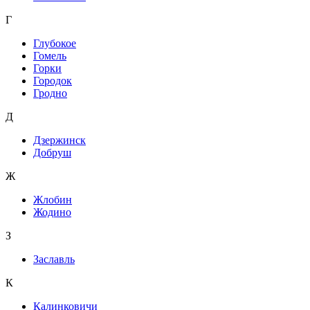
Г
Глубокое
Гомель
Горки
Городок
Гродно
Д
Дзержинск
Добруш
Ж
Жлобин
Жодино
З
Заславль
К
Калинковичи