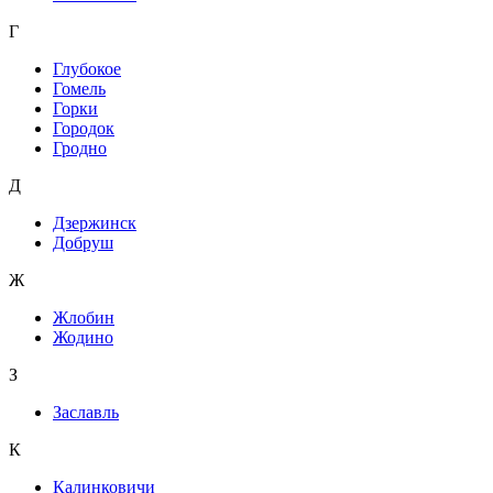
Г
Глубокое
Гомель
Горки
Городок
Гродно
Д
Дзержинск
Добруш
Ж
Жлобин
Жодино
З
Заславль
К
Калинковичи