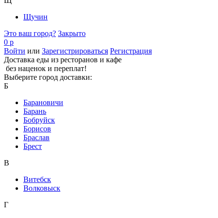
Щ
Щучин
Это ваш город?
Закрыто
0 р
Войти
или
Зарегистрироваться
Регистрация
Доставка еды из ресторанов и кафе
без наценок и переплат!
Выберите город доставки:
Б
Барановичи
Барань
Бобруйск
Борисов
Браслав
Брест
В
Витебск
Волковыск
Г