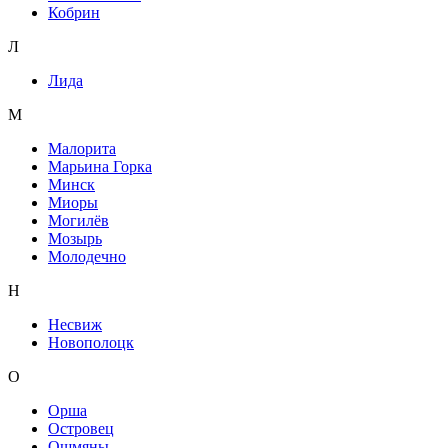
Кобрин
Л
Лида
М
Малорита
Марьина Горка
Минск
Миоры
Могилёв
Мозырь
Молодечно
Н
Несвиж
Новополоцк
О
Орша
Островец
Ошмяны