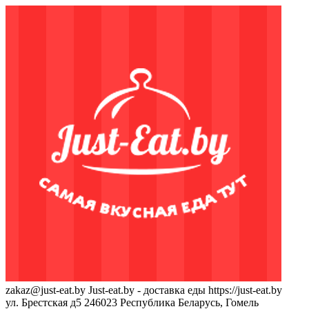
zakaz@just-eat.by
Just-eat.by - доставка еды
https://just-eat.by
ул. Брестская д5
246023
Республика Беларусь, Гомель