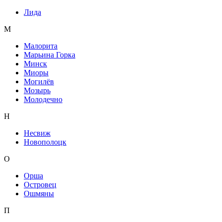
Лида
М
Малорита
Марьина Горка
Минск
Миоры
Могилёв
Мозырь
Молодечно
Н
Несвиж
Новополоцк
О
Орша
Островец
Ошмяны
П