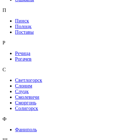
П
Пинск
Полоцк
Поставы
Р
Речица
Рогачев
С
Светлогорск
Слоним
Слуцк
Смолевичи
Сморгонь
Солигорск
Ф
Фаниполь