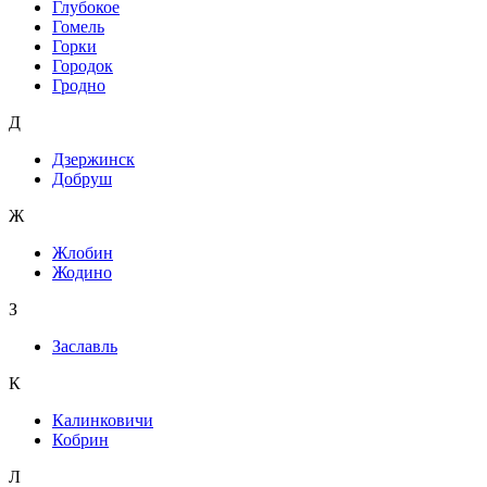
Глубокое
Гомель
Горки
Городок
Гродно
Д
Дзержинск
Добруш
Ж
Жлобин
Жодино
З
Заславль
К
Калинковичи
Кобрин
Л