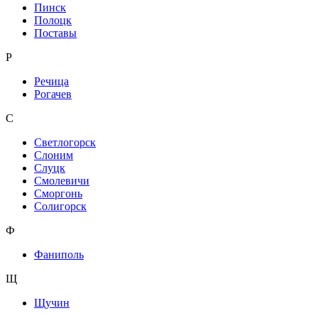
Пинск
Полоцк
Поставы
Р
Речица
Рогачев
С
Светлогорск
Слоним
Слуцк
Смолевичи
Сморгонь
Солигорск
Ф
Фаниполь
Щ
Щучин