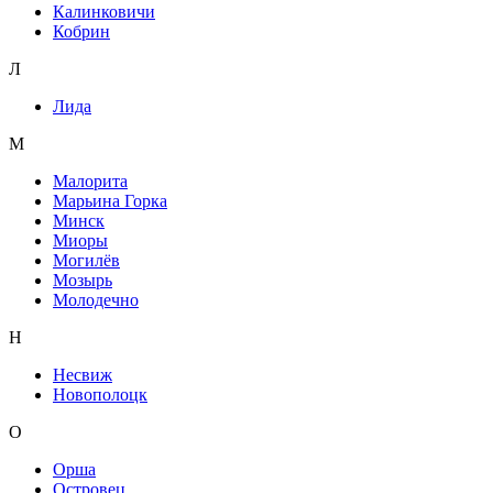
Калинковичи
Кобрин
Л
Лида
М
Малорита
Марьина Горка
Минск
Миоры
Могилёв
Мозырь
Молодечно
Н
Несвиж
Новополоцк
О
Орша
Островец