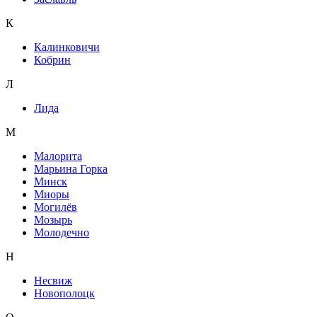
К
Калинковичи
Кобрин
Л
Лида
М
Малорита
Марьина Горка
Минск
Миоры
Могилёв
Мозырь
Молодечно
Н
Несвиж
Новополоцк