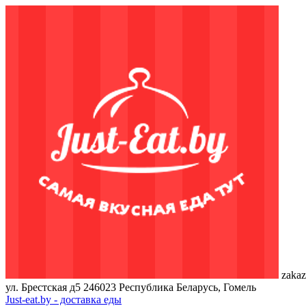
zakaz
ул. Брестская д5
246023
Республика Беларусь, Гомель
Just-eat.by - доставка еды