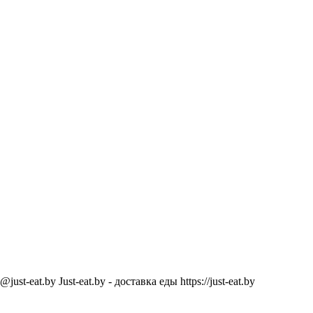
@just-eat.by
Just-eat.by - доставка еды
https://just-eat.by