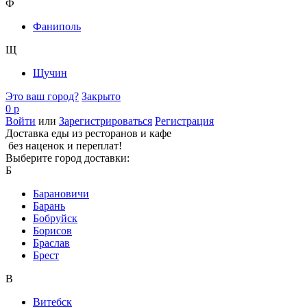
Ф
Фаниполь
Щ
Щучин
Это ваш город?
Закрыто
0 р
Войти
или
Зарегистрироваться
Регистрация
Доставка еды из ресторанов и кафе
без наценок и переплат!
Выберите город доставки:
Б
Барановичи
Барань
Бобруйск
Борисов
Браслав
Брест
В
Витебск