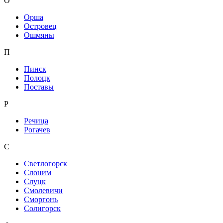
О
Орша
Островец
Ошмяны
П
Пинск
Полоцк
Поставы
Р
Речица
Рогачев
С
Светлогорск
Слоним
Слуцк
Смолевичи
Сморгонь
Солигорск