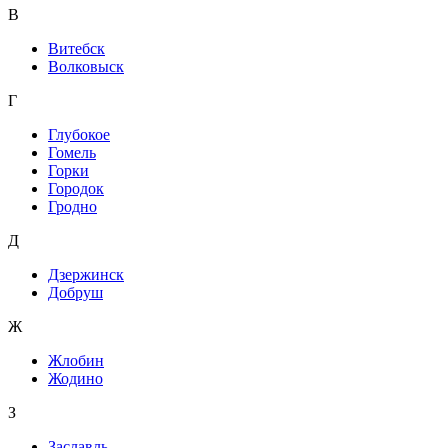
В
Витебск
Волковыск
Г
Глубокое
Гомель
Горки
Городок
Гродно
Д
Дзержинск
Добруш
Ж
Жлобин
Жодино
З
Заславль