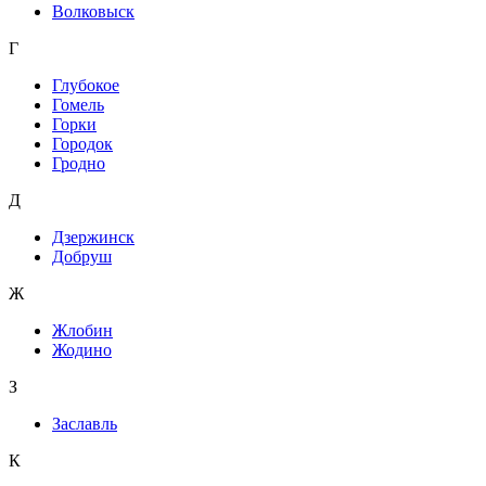
Волковыск
Г
Глубокое
Гомель
Горки
Городок
Гродно
Д
Дзержинск
Добруш
Ж
Жлобин
Жодино
З
Заславль
К