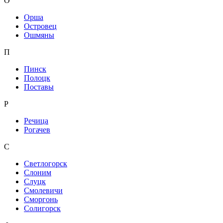
О
Орша
Островец
Ошмяны
П
Пинск
Полоцк
Поставы
Р
Речица
Рогачев
С
Светлогорск
Слоним
Слуцк
Смолевичи
Сморгонь
Солигорск