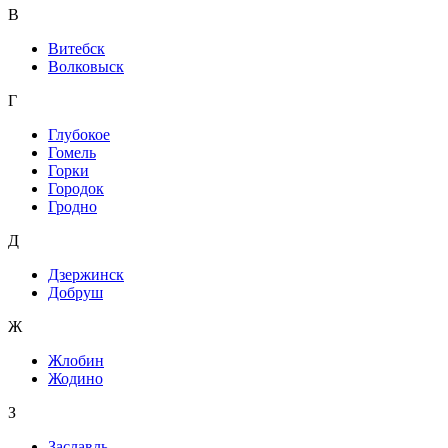
В
Витебск
Волковыск
Г
Глубокое
Гомель
Горки
Городок
Гродно
Д
Дзержинск
Добруш
Ж
Жлобин
Жодино
З
Заславль