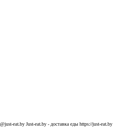
@just-eat.by
Just-eat.by - доставка еды
https://just-eat.by