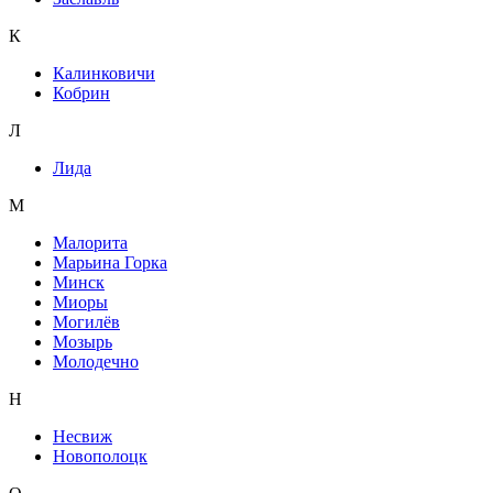
К
Калинковичи
Кобрин
Л
Лида
М
Малорита
Марьина Горка
Минск
Миоры
Могилёв
Мозырь
Молодечно
Н
Несвиж
Новополоцк