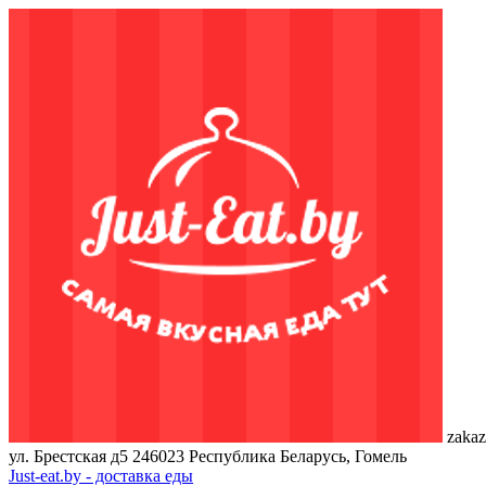
zakaz
ул. Брестская д5
246023
Республика Беларусь, Гомель
Just-eat.by - доставка еды