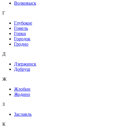
Волковыск
Г
Глубокое
Гомель
Горки
Городок
Гродно
Д
Дзержинск
Добруш
Ж
Жлобин
Жодино
З
Заславль
К