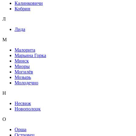
Калинковичи
Кобрин
Л
Лида
М
Малорита
Марьина Горка
Минск
Миоры
Могилёв
Мозырь
Молодечно
Н
Несвиж
Новополоцк
О
Орша
Островец