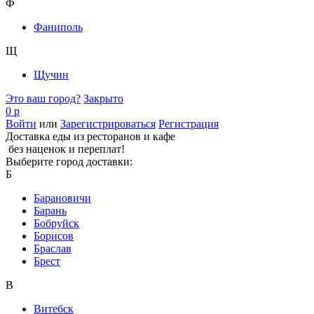
Ф
Фаниполь
Щ
Щучин
Это ваш город?
Закрыто
0 р
Войти
или
Зарегистрироваться
Регистрация
Доставка еды из ресторанов и кафе
без наценок и переплат!
Выберите город доставки:
Б
Барановичи
Барань
Бобруйск
Борисов
Браслав
Брест
В
Витебск