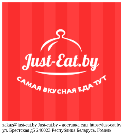
zakaz@just-eat.by
Just-eat.by - доставка еды
https://just-eat.by
ул. Брестская д5
246023
Республика Беларусь, Гомель