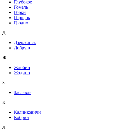
Глубокое
Гомель
Горки
Городок
Гродно
Д
Дзержинск
Добруш
Ж
Жлобин
Жодино
З
Заславль
К
Калинковичи
Кобрин
Л