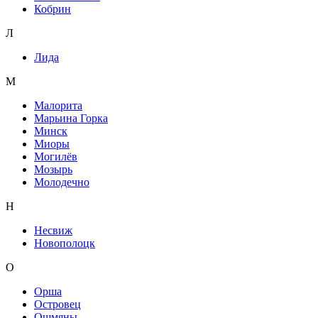
Кобрин
Л
Лида
М
Малорита
Марьина Горка
Минск
Миоры
Могилёв
Мозырь
Молодечно
Н
Несвиж
Новополоцк
О
Орша
Островец
Ошмяны