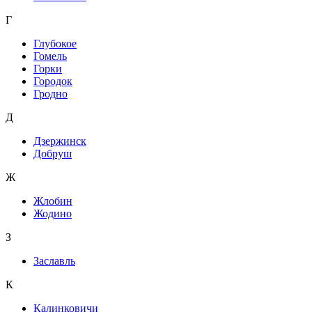
Г
Глубокое
Гомель
Горки
Городок
Гродно
Д
Дзержинск
Добруш
Ж
Жлобин
Жодино
З
Заславль
К
Калинковичи