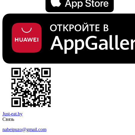
Just-eat.by
Связь
nabeipuzo@gmail.com