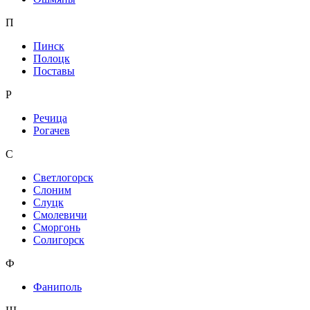
П
Пинск
Полоцк
Поставы
Р
Речица
Рогачев
С
Светлогорск
Слоним
Слуцк
Смолевичи
Сморгонь
Солигорск
Ф
Фаниполь