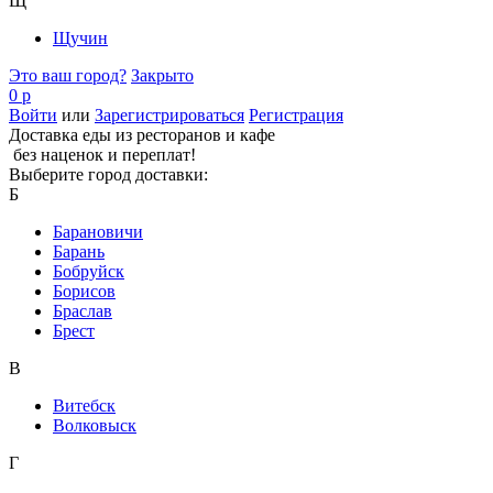
Щ
Щучин
Это ваш город?
Закрыто
0 р
Войти
или
Зарегистрироваться
Регистрация
Доставка еды из ресторанов и кафе
без наценок и переплат!
Выберите город доставки:
Б
Барановичи
Барань
Бобруйск
Борисов
Браслав
Брест
В
Витебск
Волковыск
Г