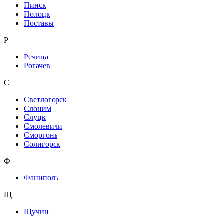
Пинск
Полоцк
Поставы
Р
Речица
Рогачев
С
Светлогорск
Слоним
Слуцк
Смолевичи
Сморгонь
Солигорск
Ф
Фаниполь
Щ
Щучин