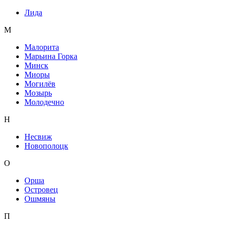
Лида
М
Малорита
Марьина Горка
Минск
Миоры
Могилёв
Мозырь
Молодечно
Н
Несвиж
Новополоцк
О
Орша
Островец
Ошмяны
П