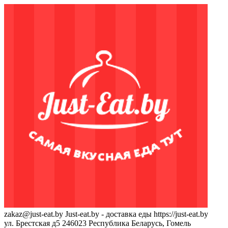
zakaz@just-eat.by
Just-eat.by - доставка еды
https://just-eat.by
ул. Брестская д5
246023
Республика Беларусь, Гомель