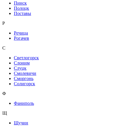
Пинск
Полоцк
Поставы
Р
Речица
Рогачев
С
Светлогорск
Слоним
Слуцк
Смолевичи
Сморгонь
Солигорск
Ф
Фаниполь
Щ
Щучин