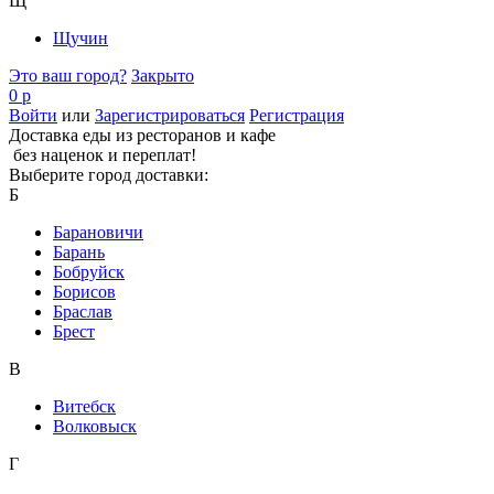
Щ
Щучин
Это ваш город?
Закрыто
0 р
Войти
или
Зарегистрироваться
Регистрация
Доставка еды из ресторанов и кафе
без наценок и переплат!
Выберите город доставки:
Б
Барановичи
Барань
Бобруйск
Борисов
Браслав
Брест
В
Витебск
Волковыск
Г