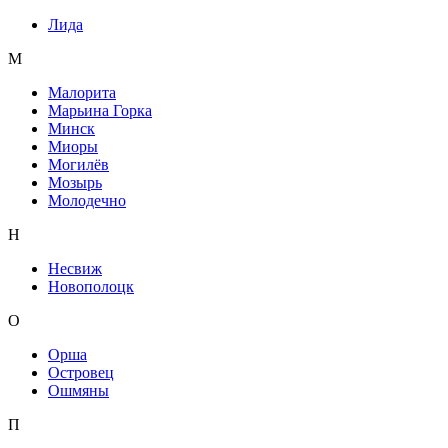
Лида
М
Малорита
Марьина Горка
Минск
Миоры
Могилёв
Мозырь
Молодечно
Н
Несвиж
Новополоцк
О
Орша
Островец
Ошмяны
П