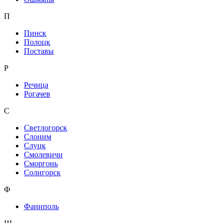
П
Пинск
Полоцк
Поставы
Р
Речица
Рогачев
С
Светлогорск
Слоним
Слуцк
Смолевичи
Сморгонь
Солигорск
Ф
Фаниполь