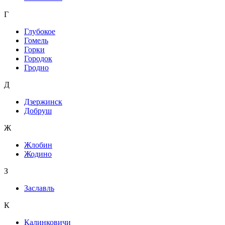
Г
Глубокое
Гомель
Горки
Городок
Гродно
Д
Дзержинск
Добруш
Ж
Жлобин
Жодино
З
Заславль
К
Калинковичи