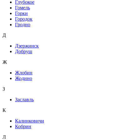
Глубокое
Гомель
Горки
Городок
Гродно
Д
Дзержинск
Добруш
Ж
Жлобин
Жодино
З
Заславль
К
Калинковичи
Кобрин
Л