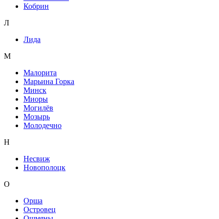
Кобрин
Л
Лида
М
Малорита
Марьина Горка
Минск
Миоры
Могилёв
Мозырь
Молодечно
Н
Несвиж
Новополоцк
О
Орша
Островец
Ошмяны