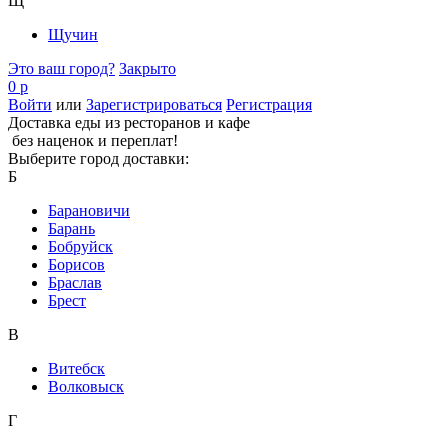
Щ
Щучин
Это ваш город?
Закрыто
0 р
Войти
или
Зарегистрироваться
Регистрация
Доставка еды из ресторанов и кафе
без наценок и переплат!
Выберите город доставки:
Б
Барановичи
Барань
Бобруйск
Борисов
Браслав
Брест
В
Витебск
Волковыск
Г