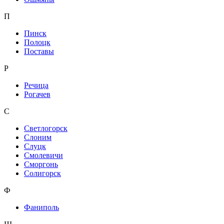
П
Пинск
Полоцк
Поставы
Р
Речица
Рогачев
С
Светлогорск
Слоним
Слуцк
Смолевичи
Сморгонь
Солигорск
Ф
Фаниполь