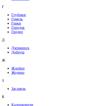
Г
Глубокое
Гомель
Горки
Городок
Гродно
Д
Дзержинск
Добруш
Ж
Жлобин
Жодино
З
Заславль
К
Калинковичи