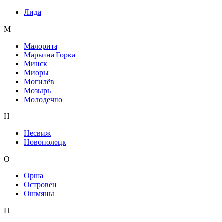
Лида
М
Малорита
Марьина Горка
Минск
Миоры
Могилёв
Мозырь
Молодечно
Н
Несвиж
Новополоцк
О
Орша
Островец
Ошмяны
П