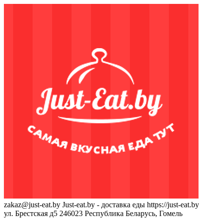
zakaz@just-eat.by
Just-eat.by - доставка еды
https://just-eat.by
ул. Брестская д5
246023
Республика Беларусь, Гомель