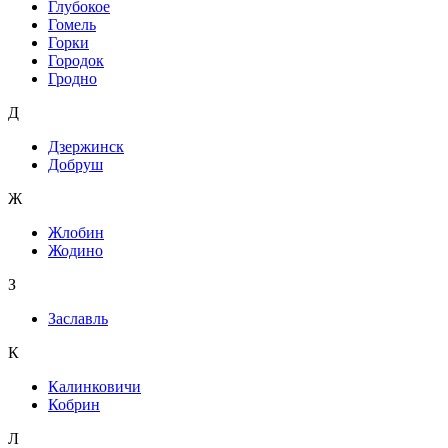
Глубокое
Гомель
Горки
Городок
Гродно
Д
Дзержинск
Добруш
Ж
Жлобин
Жодино
З
Заславль
К
Калинковичи
Кобрин
Л