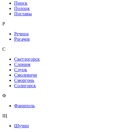
Пинск
Полоцк
Поставы
Р
Речица
Рогачев
С
Светлогорск
Слоним
Слуцк
Смолевичи
Сморгонь
Солигорск
Ф
Фаниполь
Щ
Щучин