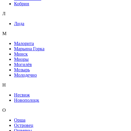
Кобрин
Л
Лида
М
Малорита
Марьина Горка
Минск
Миоры
Могилёв
Мозырь
Молодечно
Н
Несвиж
Новополоцк
О
Орша
Островец
Ошмяны