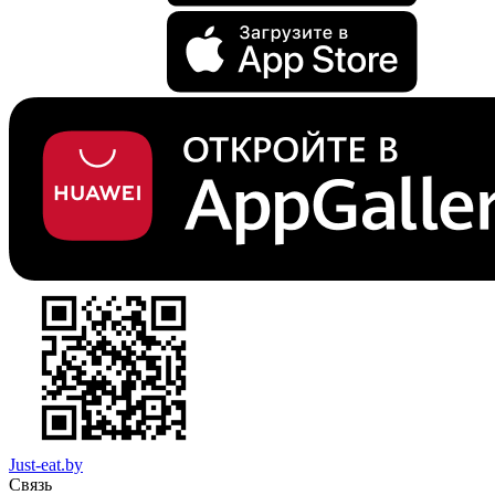
Just-eat.by
Связь