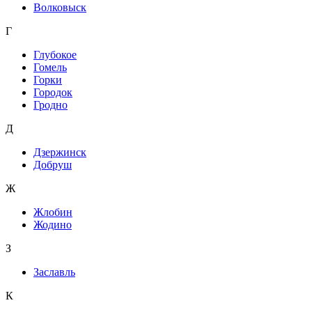
Волковыск
Г
Глубокое
Гомель
Горки
Городок
Гродно
Д
Дзержинск
Добруш
Ж
Жлобин
Жодино
З
Заславль
К