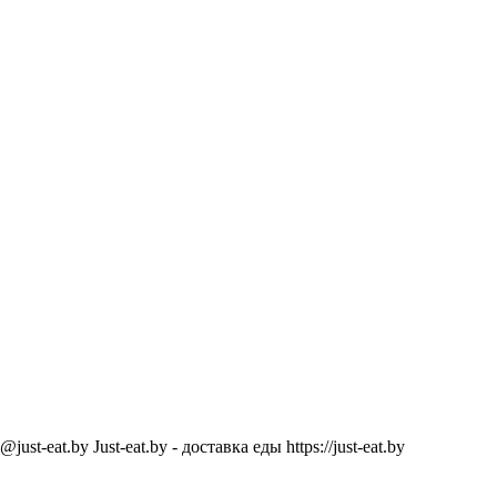
@just-eat.by
Just-eat.by - доставка еды
https://just-eat.by