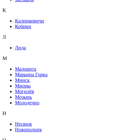
К
Калинковичи
Кобрин
Л
Лида
М
Малорита
Марьина Горка
Минск
Миоры
Могилёв
Мозырь
Молодечно
Н
Несвиж
Новополоцк