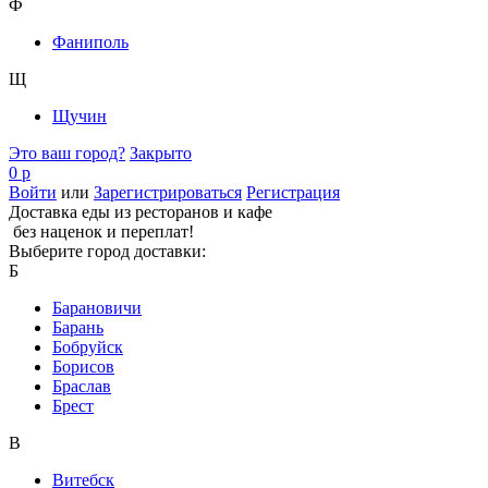
Ф
Фаниполь
Щ
Щучин
Это ваш город?
Закрыто
0 р
Войти
или
Зарегистрироваться
Регистрация
Доставка еды из ресторанов и кафе
без наценок и переплат!
Выберите город доставки:
Б
Барановичи
Барань
Бобруйск
Борисов
Браслав
Брест
В
Витебск