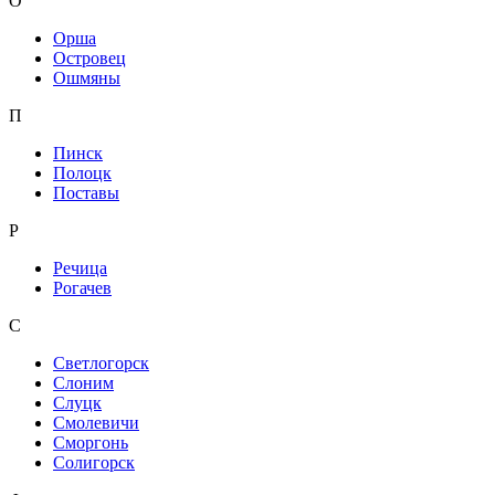
О
Орша
Островец
Ошмяны
П
Пинск
Полоцк
Поставы
Р
Речица
Рогачев
С
Светлогорск
Слоним
Слуцк
Смолевичи
Сморгонь
Солигорск