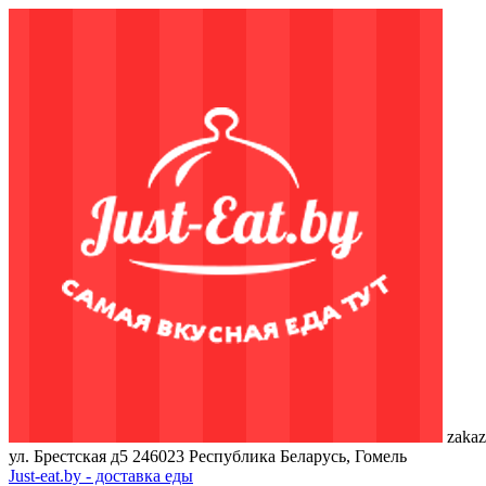
zakaz
ул. Брестская д5
246023
Республика Беларусь, Гомель
Just-eat.by - доставка еды