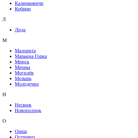
Калинковичи
Кобрин
Л
Лида
М
Малорита
Марьина Горка
Минск
Миоры
Могилёв
Мозырь
Молодечно
Н
Несвиж
Новополоцк
О
Орша
Островец