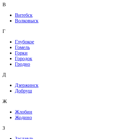
В
Витебск
Волковыск
Г
Глубокое
Гомель
Горки
Городок
Гродно
Д
Дзержинск
Добруш
Ж
Жлобин
Жодино
З
Заславль