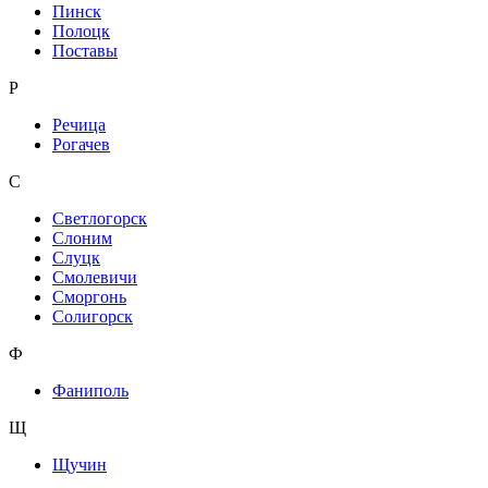
Пинск
Полоцк
Поставы
Р
Речица
Рогачев
С
Светлогорск
Слоним
Слуцк
Смолевичи
Сморгонь
Солигорск
Ф
Фаниполь
Щ
Щучин