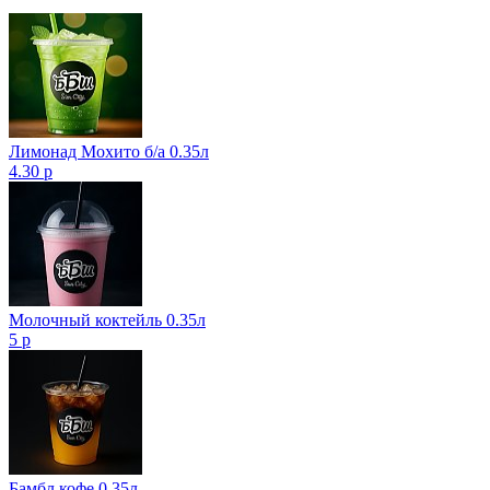
Лимонад Мохито б/а 0.35л
4.30 р
Молочный коктейль 0.35л
5 р
Бамбл кофе 0.35л