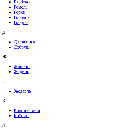
Глубокое
Гомель
Горки
Городок
Гродно
Д
Дзержинск
Добруш
Ж
Жлобин
Жодино
З
Заславль
К
Калинковичи
Кобрин
Л