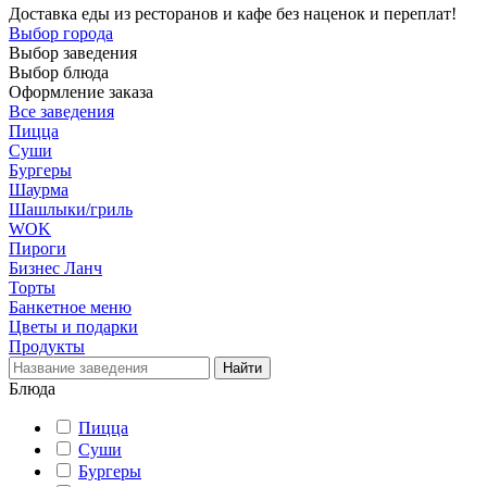
Доставка еды из ресторанов и кафе без наценок и переплат!
Выбор города
Выбор заведения
Выбор блюда
Оформление заказа
Все заведения
Пицца
Суши
Бургеры
Шаурма
Шашлыки/гриль
WOK
Пироги
Бизнес Ланч
Торты
Банкетное меню
Цветы и подарки
Продукты
Блюда
Пицца
Суши
Бургеры