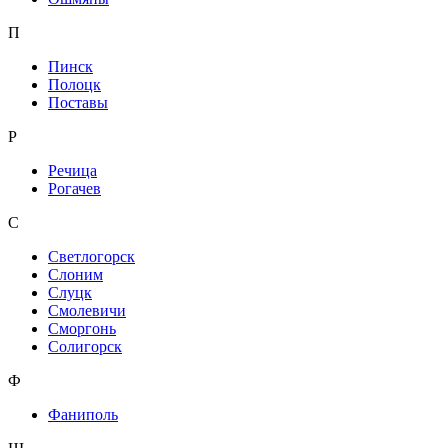
П
Пинск
Полоцк
Поставы
Р
Речица
Рогачев
С
Светлогорск
Слоним
Слуцк
Смолевичи
Сморгонь
Солигорск
Ф
Фаниполь