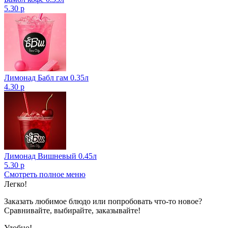
5.30 р
Лимонад Бабл гам 0.35л
4.30 р
Лимонад Вишневый 0.45л
5.30 р
Смотреть полное меню
Показано с 1 по 1 из 1 (всего 1 страниц)
Легко!
Заказать любимое блюдо или попробовать что-то новое?
Сравнивайте, выбирайте, заказывайте!
Удобно!