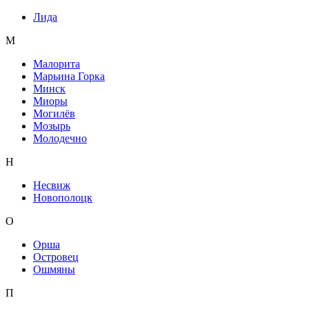
Лида
М
Малорита
Марьина Горка
Минск
Миоры
Могилёв
Мозырь
Молодечно
Н
Несвиж
Новополоцк
О
Орша
Островец
Ошмяны
П