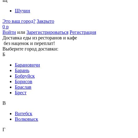
Щ
Щучин
Это ваш город?
Закрыто
0 р
Войти
или
Зарегистрироваться
Регистрация
Доставка еды из ресторанов и кафе
без наценок и переплат!
Выберите город доставки:
Б
Барановичи
Барань
Бобруйск
Борисов
Браслав
Брест
В
Витебск
Волковыск
Г