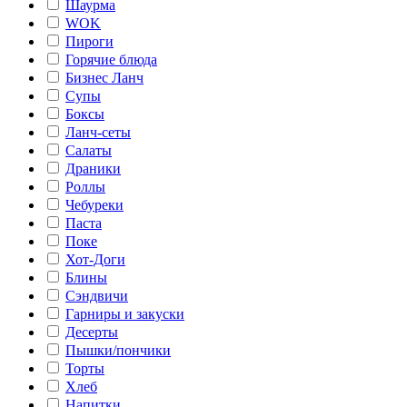
Шаурма
WOK
Пироги
Горячие блюда
Бизнес Ланч
Супы
Боксы
Ланч-сеты
Салаты
Драники
Роллы
Чебуреки
Паста
Поке
Хот-Доги
Блины
Сэндвичи
Гарниры и закуски
Десерты
Пышки/пончики
Торты
Хлеб
Напитки