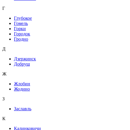
Г
Глубокое
Гомель
Горки
Городок
Гродно
Д
Дзержинск
Добруш
Ж
Жлобин
Жодино
З
Заславль
К
Калинковичи