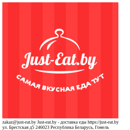
zakaz@just-eat.by
Just-eat.by - доставка еды
https://just-eat.by
ул. Брестская д5
246023
Республика Беларусь, Гомель