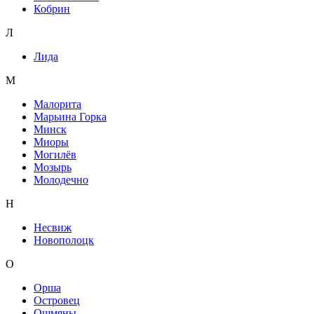
Кобрин
Л
Лида
М
Малорита
Марьина Горка
Минск
Миоры
Могилёв
Мозырь
Молодечно
Н
Несвиж
Новополоцк
О
Орша
Островец
Ошмяны