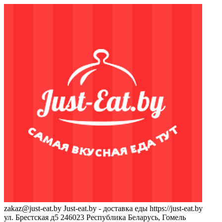
zakaz@just-eat.by
Just-eat.by - доставка еды
https://just-eat.by
ул. Брестская д5
246023
Республика Беларусь, Гомель