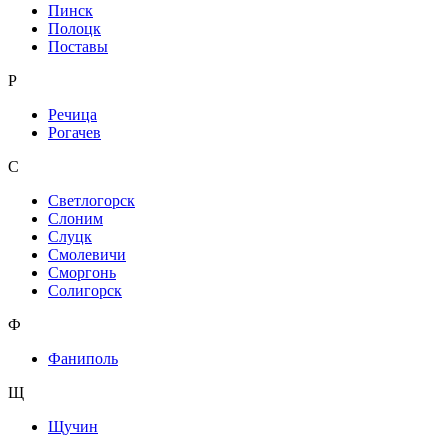
Пинск
Полоцк
Поставы
Р
Речица
Рогачев
С
Светлогорск
Слоним
Слуцк
Смолевичи
Сморгонь
Солигорск
Ф
Фаниполь
Щ
Щучин