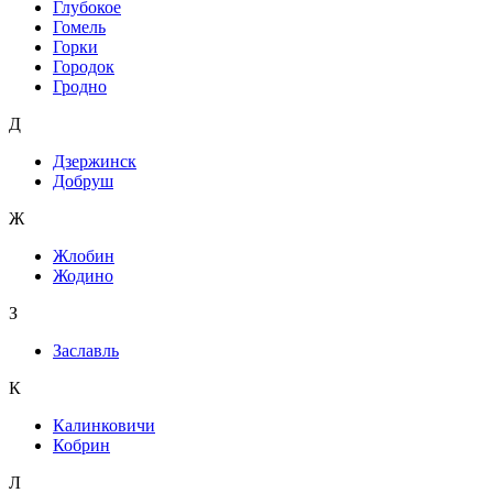
Глубокое
Гомель
Горки
Городок
Гродно
Д
Дзержинск
Добруш
Ж
Жлобин
Жодино
З
Заславль
К
Калинковичи
Кобрин
Л