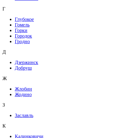
Г
Глубокое
Гомель
Горки
Городок
Гродно
Д
Дзержинск
Добруш
Ж
Жлобин
Жодино
З
Заславль
К
Калинковичи