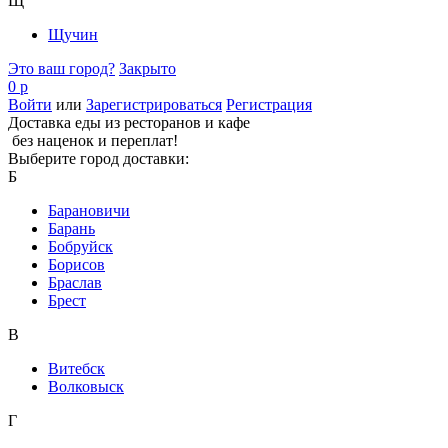
Щ
Щучин
Это ваш город?
Закрыто
0 р
Войти
или
Зарегистрироваться
Регистрация
Доставка еды из ресторанов и кафе
без наценок и переплат!
Выберите город доставки:
Б
Барановичи
Барань
Бобруйск
Борисов
Браслав
Брест
В
Витебск
Волковыск
Г