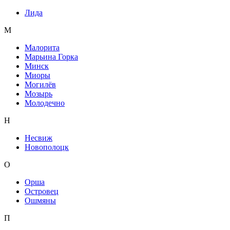
Лида
М
Малорита
Марьина Горка
Минск
Миоры
Могилёв
Мозырь
Молодечно
Н
Несвиж
Новополоцк
О
Орша
Островец
Ошмяны
П