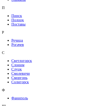
П
Пинск
Полоцк
Поставы
Р
Речица
Рогачев
С
Светлогорск
Слоним
Слуцк
Смолевичи
Сморгонь
Солигорск
Ф
Фаниполь