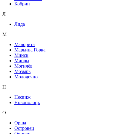
Кобрин
Л
Лида
М
Малорита
Марьина Горка
Минск
Миоры
Могилёв
Мозырь
Молодечно
Н
Несвиж
Новополоцк
О
Орша
Островец
Ошмяны