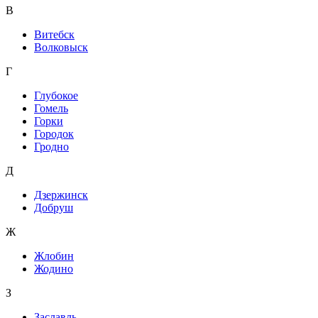
В
Витебск
Волковыск
Г
Глубокое
Гомель
Горки
Городок
Гродно
Д
Дзержинск
Добруш
Ж
Жлобин
Жодино
З
Заславль