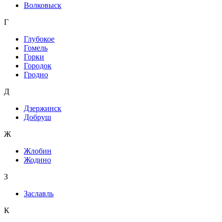
Волковыск
Г
Глубокое
Гомель
Горки
Городок
Гродно
Д
Дзержинск
Добруш
Ж
Жлобин
Жодино
З
Заславль
К