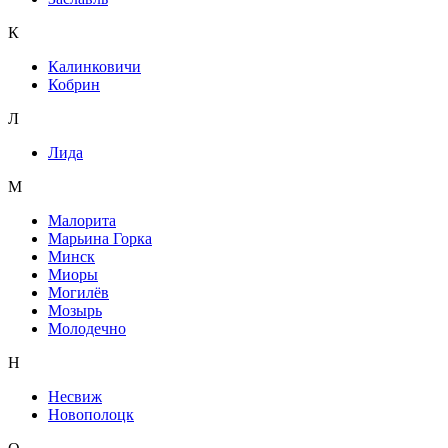
К
Калинковичи
Кобрин
Л
Лида
М
Малорита
Марьина Горка
Минск
Миоры
Могилёв
Мозырь
Молодечно
Н
Несвиж
Новополоцк