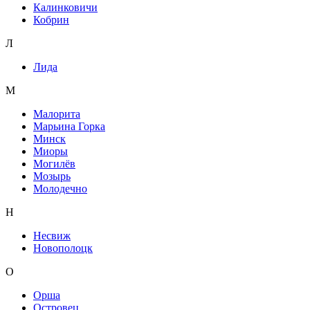
Калинковичи
Кобрин
Л
Лида
М
Малорита
Марьина Горка
Минск
Миоры
Могилёв
Мозырь
Молодечно
Н
Несвиж
Новополоцк
О
Орша
Островец