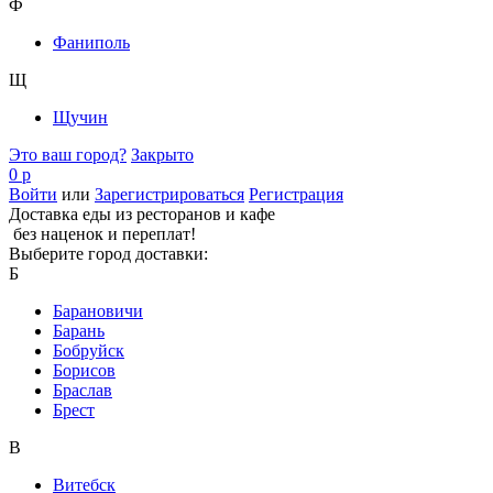
Ф
Фаниполь
Щ
Щучин
Это ваш город?
Закрыто
0 р
Войти
или
Зарегистрироваться
Регистрация
Доставка еды из ресторанов и кафе
без наценок и переплат!
Выберите город доставки:
Б
Барановичи
Барань
Бобруйск
Борисов
Браслав
Брест
В
Витебск