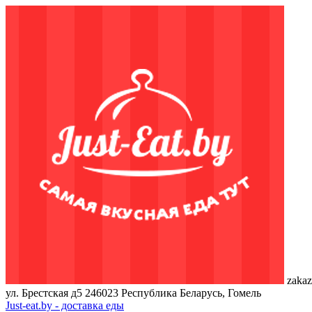
zakaz
ул. Брестская д5
246023
Республика Беларусь, Гомель
Just-eat.by - доставка еды