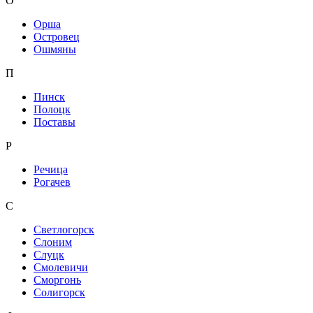
О
Орша
Островец
Ошмяны
П
Пинск
Полоцк
Поставы
Р
Речица
Рогачев
С
Светлогорск
Слоним
Слуцк
Смолевичи
Сморгонь
Солигорск