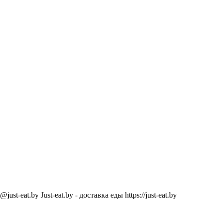
@just-eat.by
Just-eat.by - доставка еды
https://just-eat.by