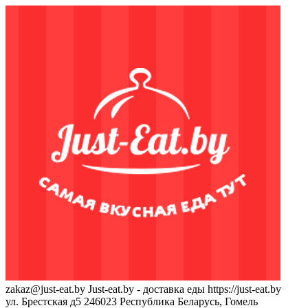
zakaz@just-eat.by
Just-eat.by - доставка еды
https://just-eat.by
ул. Брестская д5
246023
Республика Беларусь, Гомель