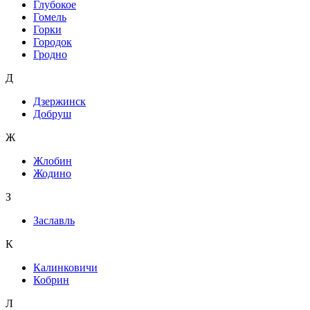
Глубокое
Гомель
Горки
Городок
Гродно
Д
Дзержинск
Добруш
Ж
Жлобин
Жодино
З
Заславль
К
Калинковичи
Кобрин
Л