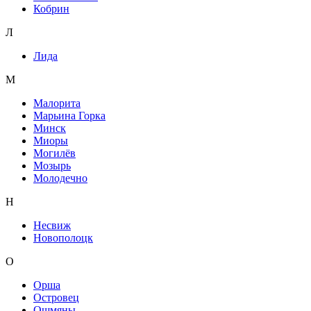
Кобрин
Л
Лида
М
Малорита
Марьина Горка
Минск
Миоры
Могилёв
Мозырь
Молодечно
Н
Несвиж
Новополоцк
О
Орша
Островец
Ошмяны