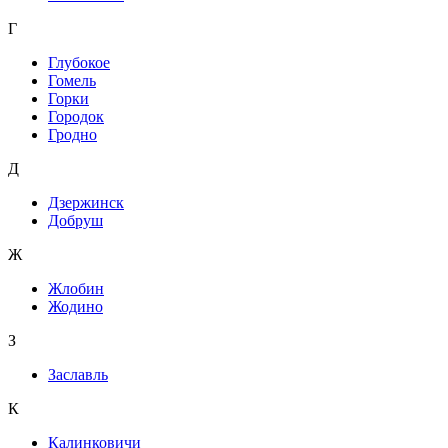
Г
Глубокое
Гомель
Горки
Городок
Гродно
Д
Дзержинск
Добруш
Ж
Жлобин
Жодино
З
Заславль
К
Калинковичи