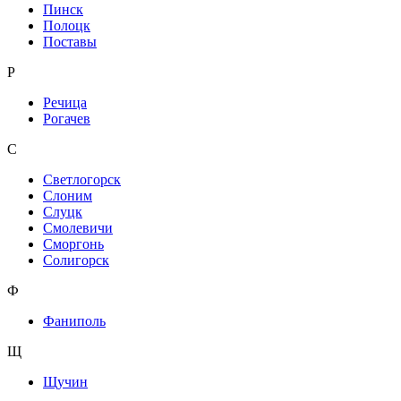
Пинск
Полоцк
Поставы
Р
Речица
Рогачев
С
Светлогорск
Слоним
Слуцк
Смолевичи
Сморгонь
Солигорск
Ф
Фаниполь
Щ
Щучин