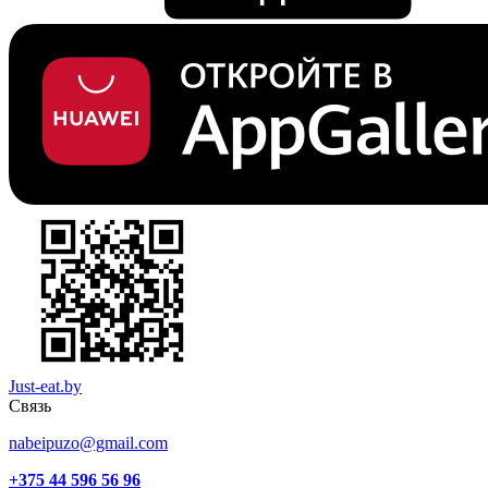
Just-eat.by
Связь
nabeipuzo@gmail.com
+375 44 596 56 96