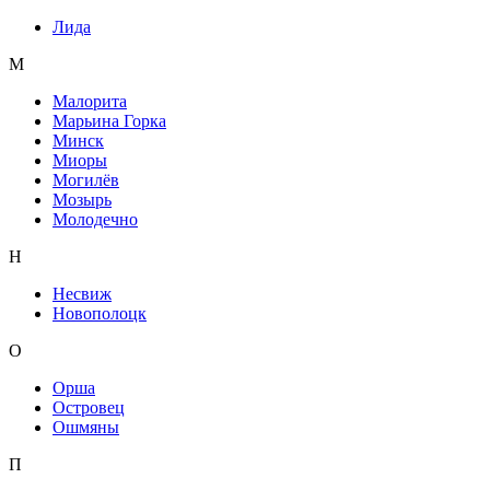
Лида
М
Малорита
Марьина Горка
Минск
Миоры
Могилёв
Мозырь
Молодечно
Н
Несвиж
Новополоцк
О
Орша
Островец
Ошмяны
П