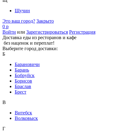
Щ
Щучин
Это ваш город?
Закрыто
0 р
Войти
или
Зарегистрироваться
Регистрация
Доставка еды из ресторанов и кафе
без наценок и переплат!
Выберите город доставки:
Б
Барановичи
Барань
Бобруйск
Борисов
Браслав
Брест
В
Витебск
Волковыск
Г