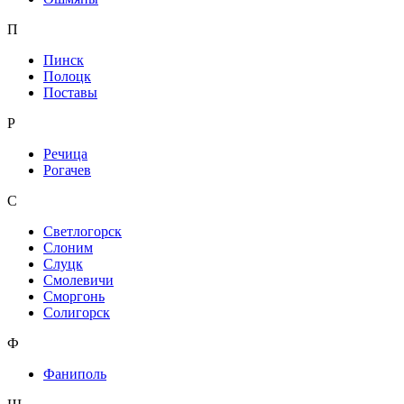
П
Пинск
Полоцк
Поставы
Р
Речица
Рогачев
С
Светлогорск
Слоним
Слуцк
Смолевичи
Сморгонь
Солигорск
Ф
Фаниполь