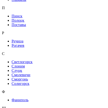
П
Пинск
Полоцк
Поставы
Р
Речица
Рогачев
С
Светлогорск
Слоним
Слуцк
Смолевичи
Сморгонь
Солигорск
Ф
Фаниполь