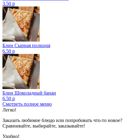
3.50 р
Блин Сырная полиция
6.50 р
Блин Шоколадный банан
6.50 р
Смотреть полное меню
Показано с 1 по 1 из 1 (всего 1 страниц)
Легко!
Заказать любимое блюдо или попробовать что-то новое?
Сравнивайте, выбирайте, заказывайте!
Удобно!