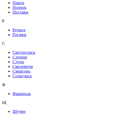
Пинск
Полоцк
Поставы
Р
Речица
Рогачев
С
Светлогорск
Слоним
Слуцк
Смолевичи
Сморгонь
Солигорск
Ф
Фаниполь
Щ
Щучин