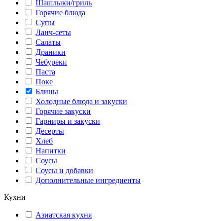
Шашлыки/гриль
Горячие блюда
Супы
Ланч-сеты
Салаты
Драники
Чебуреки
Паста
Поке
Блины
Холодные блюда и закуски
Горячие закуски
Гарниры и закуски
Десерты
Хлеб
Напитки
Соусы
Соусы и добавки
Дополнительные ингредиенты
Кухни
Азиатская кухня