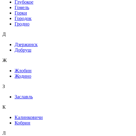
Глубокое
Гомель
Горки
Городок
Гродно
Д
Дзержинск
Добруш
Ж
Жлобин
Жодино
З
Заславль
К
Калинковичи
Кобрин
Л