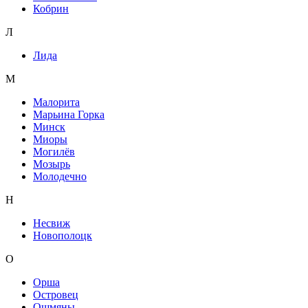
Кобрин
Л
Лида
М
Малорита
Марьина Горка
Минск
Миоры
Могилёв
Мозырь
Молодечно
Н
Несвиж
Новополоцк
О
Орша
Островец
Ошмяны