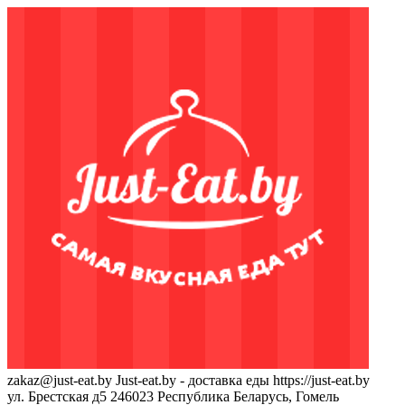
zakaz@just-eat.by
Just-eat.by - доставка еды
https://just-eat.by
ул. Брестская д5
246023
Республика Беларусь, Гомель