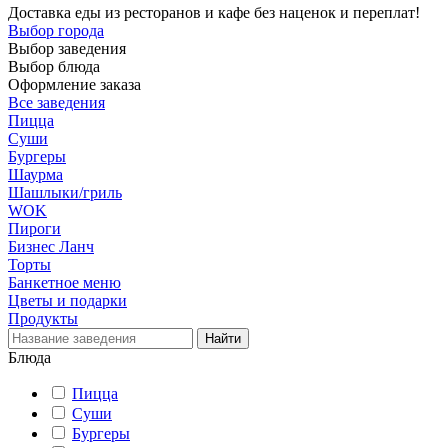
Доставка еды из ресторанов и кафе без наценок и переплат!
Выбор города
Выбор заведения
Выбор блюда
Оформление заказа
Все заведения
Пицца
Суши
Бургеры
Шаурма
Шашлыки/гриль
WOK
Пироги
Бизнес Ланч
Торты
Банкетное меню
Цветы и подарки
Продукты
Блюда
Пицца
Суши
Бургеры