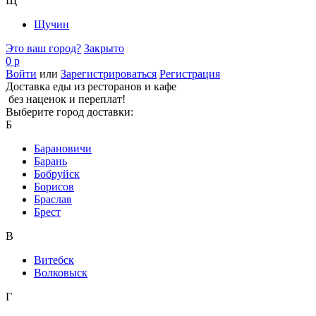
Щ
Щучин
Это ваш город?
Закрыто
0 р
Войти
или
Зарегистрироваться
Регистрация
Доставка еды из ресторанов и кафе
без наценок и переплат!
Выберите город доставки:
Б
Барановичи
Барань
Бобруйск
Борисов
Браслав
Брест
В
Витебск
Волковыск
Г