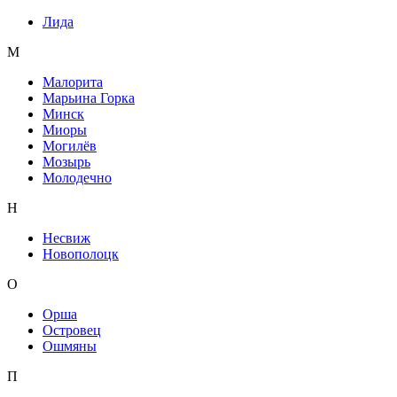
Лида
М
Малорита
Марьина Горка
Минск
Миоры
Могилёв
Мозырь
Молодечно
Н
Несвиж
Новополоцк
О
Орша
Островец
Ошмяны
П