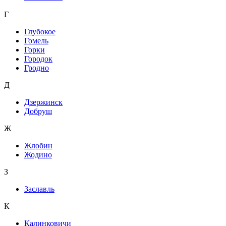
Г
Глубокое
Гомель
Горки
Городок
Гродно
Д
Дзержинск
Добруш
Ж
Жлобин
Жодино
З
Заславль
К
Калинковичи