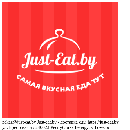
zakaz@just-eat.by
Just-eat.by - доставка еды
https://just-eat.by
ул. Брестская д5
246023
Республика Беларусь, Гомель