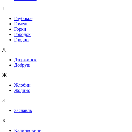
Г
Глубокое
Гомель
Горки
Городок
Гродно
Д
Дзержинск
Добруш
Ж
Жлобин
Жодино
З
Заславль
К
Калинковичи