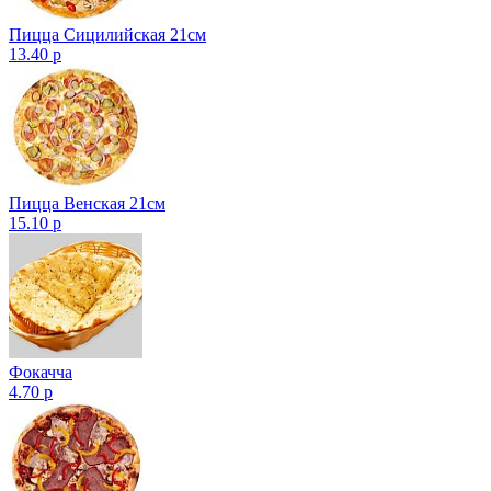
Пицца Сицилийская 21см
13.40 р
Пицца Венская 21см
15.10 р
Фокачча
4.70 р