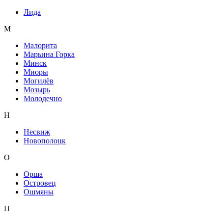
Лида
М
Малорита
Марьина Горка
Минск
Миоры
Могилёв
Мозырь
Молодечно
Н
Несвиж
Новополоцк
О
Орша
Островец
Ошмяны
П