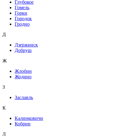
Глубокое
Гомель
Горки
Городок
Гродно
Д
Дзержинск
Добруш
Ж
Жлобин
Жодино
З
Заславль
К
Калинковичи
Кобрин
Л