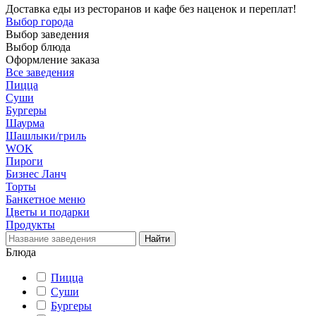
Доставка еды из ресторанов и кафе без наценок и переплат!
Выбор города
Выбор заведения
Выбор блюда
Оформление заказа
Все заведения
Пицца
Суши
Бургеры
Шаурма
Шашлыки/гриль
WOK
Пироги
Бизнес Ланч
Торты
Банкетное меню
Цветы и подарки
Продукты
Блюда
Пицца
Суши
Бургеры