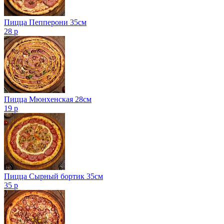
Пицца Пепперони 35см
28 р
Пицца Мюнхенская 28см
19 р
Пицца Сырный бортик 35см
35 р