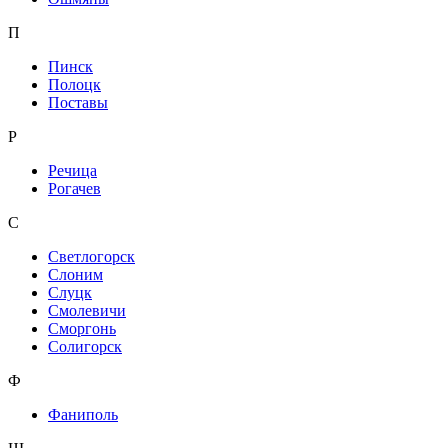
П
Пинск
Полоцк
Поставы
Р
Речица
Рогачев
С
Светлогорск
Слоним
Слуцк
Смолевичи
Сморгонь
Солигорск
Ф
Фаниполь