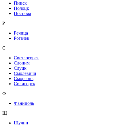
Пинск
Полоцк
Поставы
Р
Речица
Рогачев
С
Светлогорск
Слоним
Слуцк
Смолевичи
Сморгонь
Солигорск
Ф
Фаниполь
Щ
Щучин