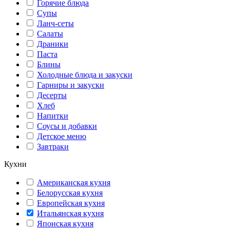
Горячие блюда
Супы
Ланч-сеты
Салаты
Драники
Паста
Блины
Холодные блюда и закуски
Гарниры и закуски
Десерты
Хлеб
Напитки
Соусы и добавки
Детское меню
Завтраки
Кухни
Американская кухня
Белорусская кухня
Европейская кухня
Итальянская кухня
Японская кухня