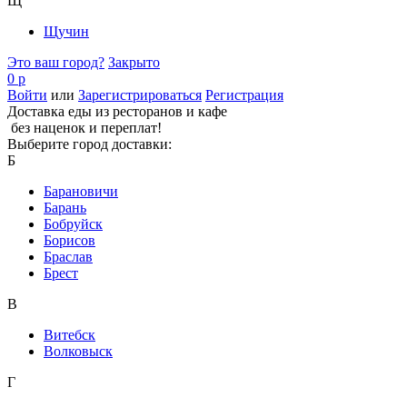
Щ
Щучин
Это ваш город?
Закрыто
0 р
Войти
или
Зарегистрироваться
Регистрация
Доставка еды из ресторанов и кафе
без наценок и переплат!
Выберите город доставки:
Б
Барановичи
Барань
Бобруйск
Борисов
Браслав
Брест
В
Витебск
Волковыск
Г