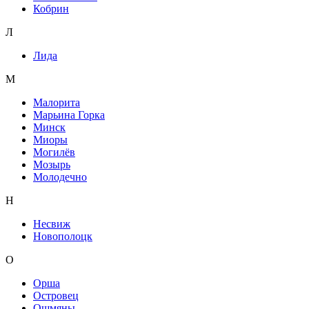
Кобрин
Л
Лида
М
Малорита
Марьина Горка
Минск
Миоры
Могилёв
Мозырь
Молодечно
Н
Несвиж
Новополоцк
О
Орша
Островец
Ошмяны