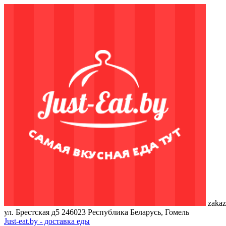
zakaz
ул. Брестская д5
246023
Республика Беларусь, Гомель
Just-eat.by - доставка еды