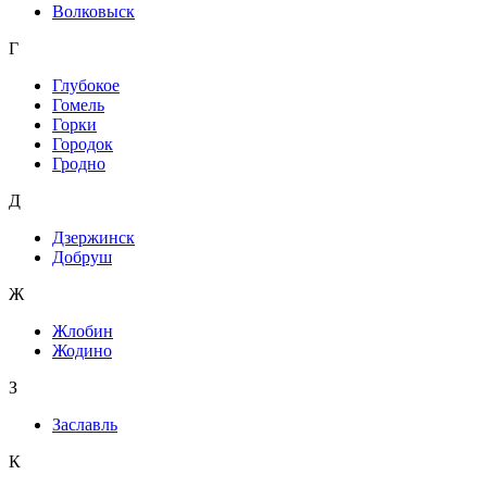
Волковыск
Г
Глубокое
Гомель
Горки
Городок
Гродно
Д
Дзержинск
Добруш
Ж
Жлобин
Жодино
З
Заславль
К