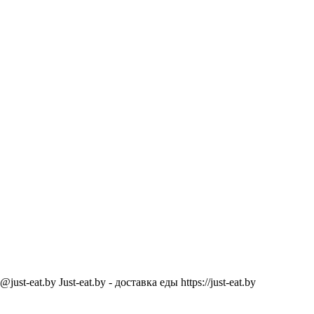
@just-eat.by
Just-eat.by - доставка еды
https://just-eat.by