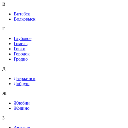
В
Витебск
Волковыск
Г
Глубокое
Гомель
Горки
Городок
Гродно
Д
Дзержинск
Добруш
Ж
Жлобин
Жодино
З
Заславль