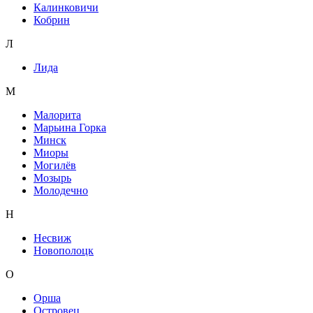
Калинковичи
Кобрин
Л
Лида
М
Малорита
Марьина Горка
Минск
Миоры
Могилёв
Мозырь
Молодечно
Н
Несвиж
Новополоцк
О
Орша
Островец