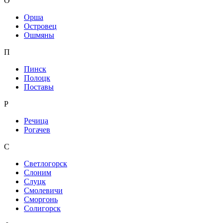
О
Орша
Островец
Ошмяны
П
Пинск
Полоцк
Поставы
Р
Речица
Рогачев
С
Светлогорск
Слоним
Слуцк
Смолевичи
Сморгонь
Солигорск