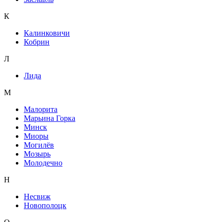
К
Калинковичи
Кобрин
Л
Лида
М
Малорита
Марьина Горка
Минск
Миоры
Могилёв
Мозырь
Молодечно
Н
Несвиж
Новополоцк