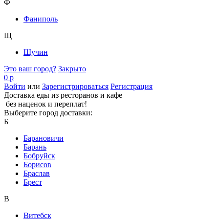
Ф
Фаниполь
Щ
Щучин
Это ваш город?
Закрыто
0 р
Войти
или
Зарегистрироваться
Регистрация
Доставка еды из ресторанов и кафе
без наценок и переплат!
Выберите город доставки:
Б
Барановичи
Барань
Бобруйск
Борисов
Браслав
Брест
В
Витебск