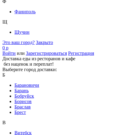
Ф
Фаниполь
Щ
Щучин
Это ваш город?
Закрыто
0 р
Войти
или
Зарегистрироваться
Регистрация
Доставка еды из ресторанов и кафе
без наценок и переплат!
Выберите город доставки:
Б
Барановичи
Барань
Бобруйск
Борисов
Браслав
Брест
В
Витебск