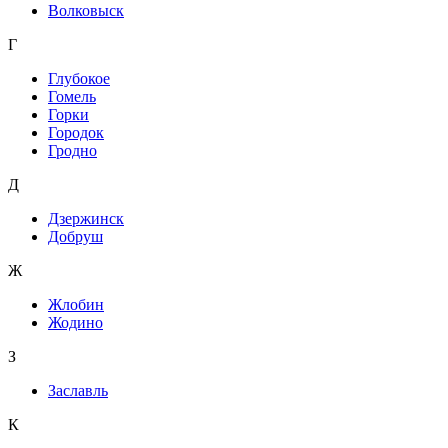
Волковыск
Г
Глубокое
Гомель
Горки
Городок
Гродно
Д
Дзержинск
Добруш
Ж
Жлобин
Жодино
З
Заславль
К