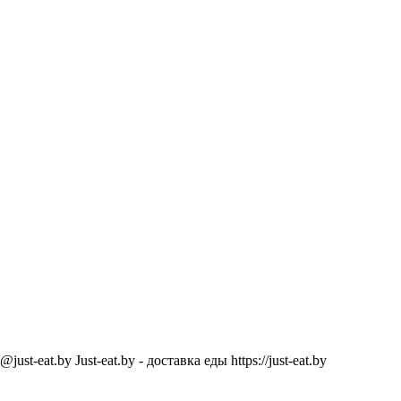
@just-eat.by
Just-eat.by - доставка еды
https://just-eat.by