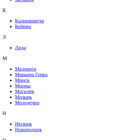
К
Калинковичи
Кобрин
Л
Лида
М
Малорита
Марьина Горка
Минск
Миоры
Могилёв
Мозырь
Молодечно
Н
Несвиж
Новополоцк