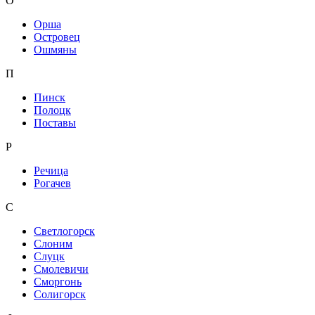
О
Орша
Островец
Ошмяны
П
Пинск
Полоцк
Поставы
Р
Речица
Рогачев
С
Светлогорск
Слоним
Слуцк
Смолевичи
Сморгонь
Солигорск