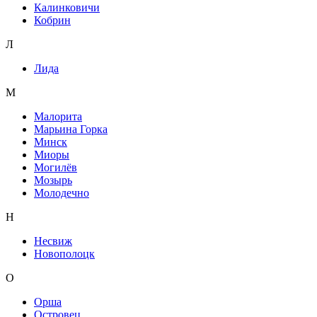
Калинковичи
Кобрин
Л
Лида
М
Малорита
Марьина Горка
Минск
Миоры
Могилёв
Мозырь
Молодечно
Н
Несвиж
Новополоцк
О
Орша
Островец