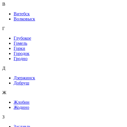
В
Витебск
Волковыск
Г
Глубокое
Гомель
Горки
Городок
Гродно
Д
Дзержинск
Добруш
Ж
Жлобин
Жодино
З
Заславль