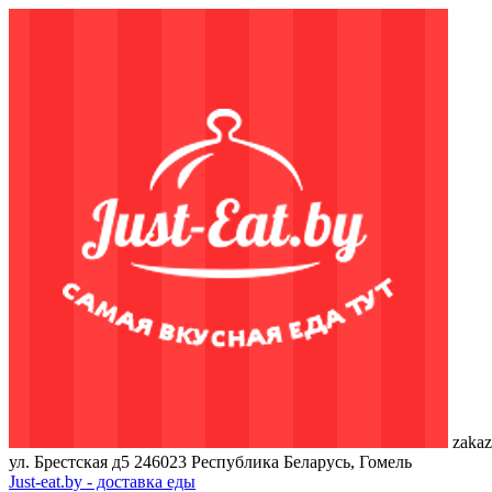
zakaz
ул. Брестская д5
246023
Республика Беларусь, Гомель
Just-eat.by - доставка еды