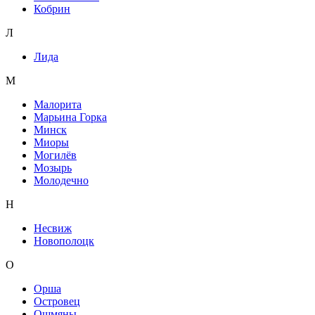
Кобрин
Л
Лида
М
Малорита
Марьина Горка
Минск
Миоры
Могилёв
Мозырь
Молодечно
Н
Несвиж
Новополоцк
О
Орша
Островец
Ошмяны