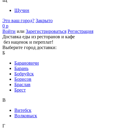
Щ
Щучин
Это ваш город?
Закрыто
0 р
Войти
или
Зарегистрироваться
Регистрация
Доставка еды из ресторанов и кафе
без наценок и переплат!
Выберите город доставки:
Б
Барановичи
Барань
Бобруйск
Борисов
Браслав
Брест
В
Витебск
Волковыск
Г