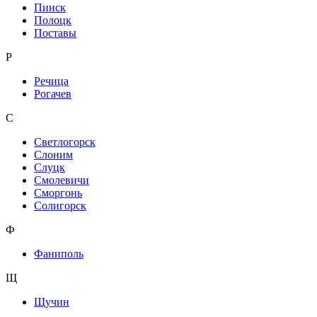
Пинск
Полоцк
Поставы
Р
Речица
Рогачев
С
Светлогорск
Слоним
Слуцк
Смолевичи
Сморгонь
Солигорск
Ф
Фаниполь
Щ
Щучин