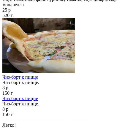
моцарелла.
25 р
520 г
Чиз-борт к пицце
Чиз-борт к пицце.
8 р
150 г
Чиз-борт к пицце
Чиз-борт к пицце.
8 р
150 г
Показано с 1 по 16 из 16 (всего 1 страниц)
Легко!