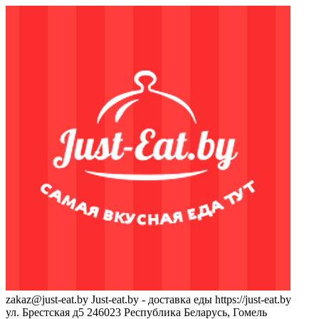
zakaz@just-eat.by
Just-eat.by - доставка еды
https://just-eat.by
ул. Брестская д5
246023
Республика Беларусь, Гомель