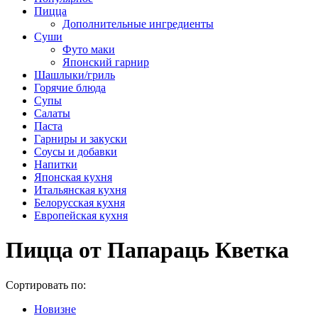
Пицца
Дополнительные ингредиенты
Суши
Футо маки
Японский гарнир
Шашлыки/гриль
Горячие блюда
Супы
Салаты
Паста
Гарниры и закуски
Соусы и добавки
Напитки
Японская кухня
Итальянская кухня
Белорусская кухня
Европейская кухня
Пицца от Папараць Кветка
Сортировать по:
Новизне