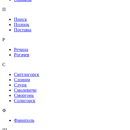
П
Пинск
Полоцк
Поставы
Р
Речица
Рогачев
С
Светлогорск
Слоним
Слуцк
Смолевичи
Сморгонь
Солигорск
Ф
Фаниполь