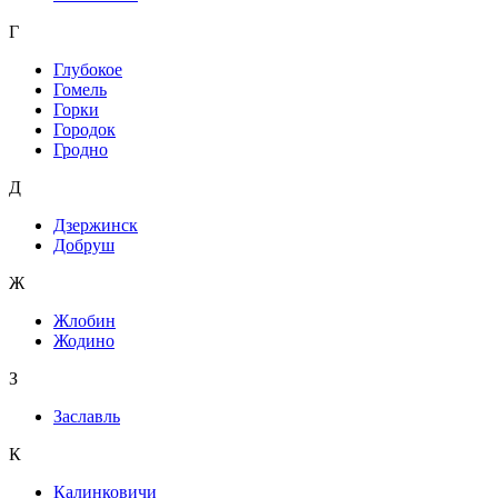
Г
Глубокое
Гомель
Горки
Городок
Гродно
Д
Дзержинск
Добруш
Ж
Жлобин
Жодино
З
Заславль
К
Калинковичи