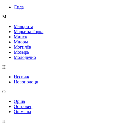
Лида
М
Малорита
Марьина Горка
Минск
Миоры
Могилёв
Мозырь
Молодечно
Н
Несвиж
Новополоцк
О
Орша
Островец
Ошмяны
П