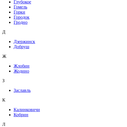
Глубокое
Гомель
Горки
Городок
Гродно
Д
Дзержинск
Добруш
Ж
Жлобин
Жодино
З
Заславль
К
Калинковичи
Кобрин
Л