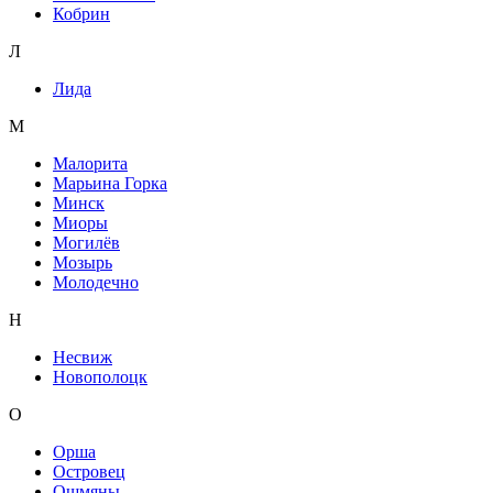
Кобрин
Л
Лида
М
Малорита
Марьина Горка
Минск
Миоры
Могилёв
Мозырь
Молодечно
Н
Несвиж
Новополоцк
О
Орша
Островец
Ошмяны