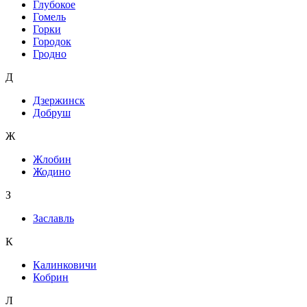
Глубокое
Гомель
Горки
Городок
Гродно
Д
Дзержинск
Добруш
Ж
Жлобин
Жодино
З
Заславль
К
Калинковичи
Кобрин
Л