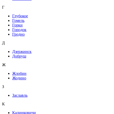
Г
Глубокое
Гомель
Горки
Городок
Гродно
Д
Дзержинск
Добруш
Ж
Жлобин
Жодино
З
Заславль
К
Калинковичи