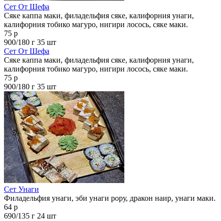
Сет От Шефа
Сяке каппа маки, филадельфия сяке, калифорния унаги,
калифорния тобико магуро, нигири лосось, сяке маки.
75 р
900/180 г
35 шт
Сет От Шефа
Сяке каппа маки, филадельфия сяке, калифорния унаги,
калифорния тобико магуро, нигири лосось, сяке маки.
75 р
900/180 г
35 шт
Сет Унаги
Филадельфия унаги, эби унаги рору, дракон наир, унаги маки.
64 р
690/135 г
24 шт