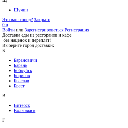
Щ
Щучин
Это ваш город?
Закрыто
0 р
Войти
или
Зарегистрироваться
Регистрация
Доставка еды из ресторанов и кафе
без наценок и переплат!
Выберите город доставки:
Б
Барановичи
Барань
Бобруйск
Борисов
Браслав
Брест
В
Витебск
Волковыск
Г