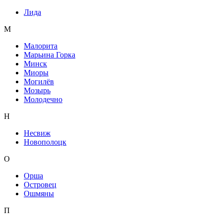
Лида
М
Малорита
Марьина Горка
Минск
Миоры
Могилёв
Мозырь
Молодечно
Н
Несвиж
Новополоцк
О
Орша
Островец
Ошмяны
П