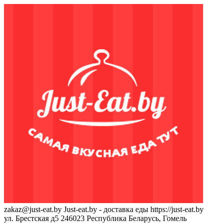
zakaz@just-eat.by
Just-eat.by - доставка еды
https://just-eat.by
ул. Брестская д5
246023
Республика Беларусь, Гомель