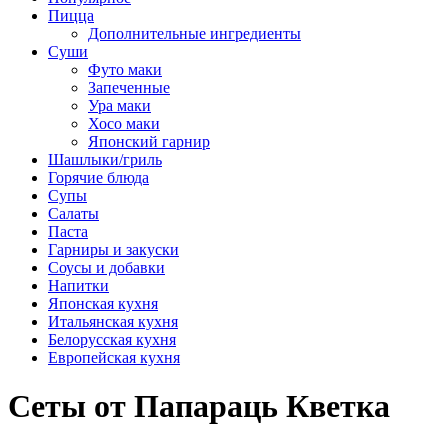
Пицца
Дополнительные ингредиенты
Суши
Футо маки
Запеченные
Ура маки
Хосо маки
Японский гарнир
Шашлыки/гриль
Горячие блюда
Супы
Салаты
Паста
Гарниры и закуски
Соусы и добавки
Напитки
Японская кухня
Итальянская кухня
Белорусская кухня
Европейская кухня
Сеты от Папараць Кветка