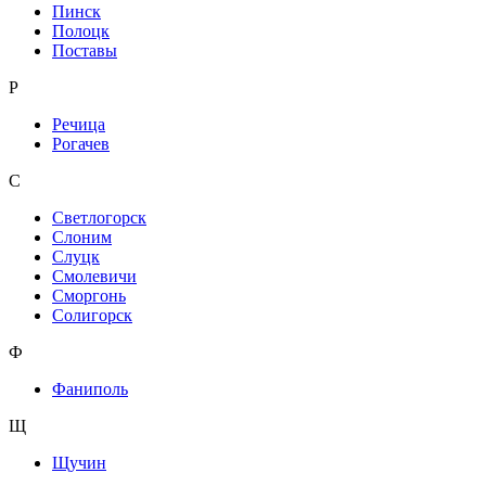
Пинск
Полоцк
Поставы
Р
Речица
Рогачев
С
Светлогорск
Слоним
Слуцк
Смолевичи
Сморгонь
Солигорск
Ф
Фаниполь
Щ
Щучин