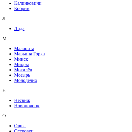
Калинковичи
Кобрин
Л
Лида
М
Малорита
Марьина Горка
Минск
Миоры
Могилёв
Мозырь
Молодечно
Н
Несвиж
Новополоцк
О
Орша
Островец