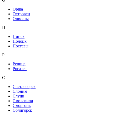
О
Орша
Островец
Ошмяны
П
Пинск
Полоцк
Поставы
Р
Речица
Рогачев
С
Светлогорск
Слоним
Слуцк
Смолевичи
Сморгонь
Солигорск