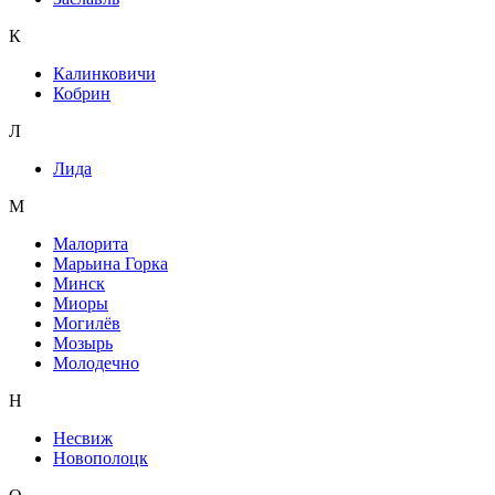
К
Калинковичи
Кобрин
Л
Лида
М
Малорита
Марьина Горка
Минск
Миоры
Могилёв
Мозырь
Молодечно
Н
Несвиж
Новополоцк