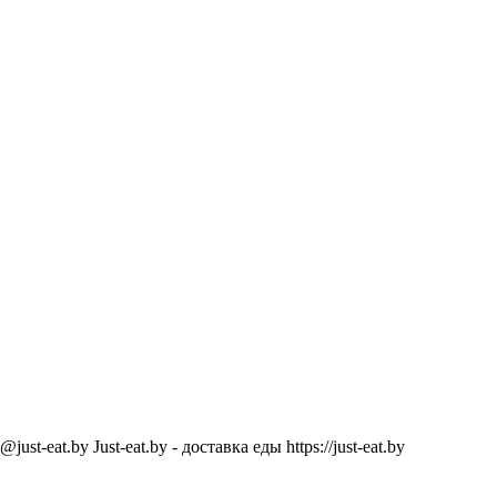
@just-eat.by
Just-eat.by - доставка еды
https://just-eat.by