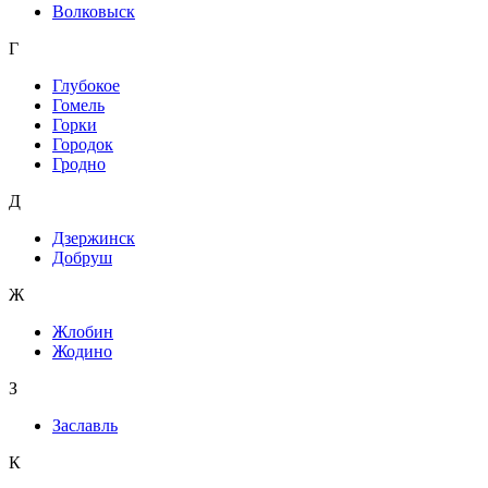
Волковыск
Г
Глубокое
Гомель
Горки
Городок
Гродно
Д
Дзержинск
Добруш
Ж
Жлобин
Жодино
З
Заславль
К