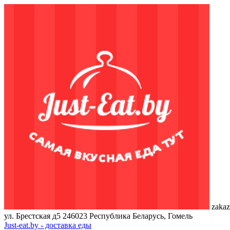
zakaz
ул. Брестская д5
246023
Республика Беларусь, Гомель
Just-eat.by - доставка еды