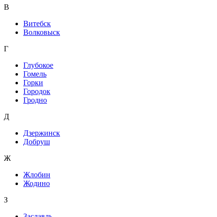
В
Витебск
Волковыск
Г
Глубокое
Гомель
Горки
Городок
Гродно
Д
Дзержинск
Добруш
Ж
Жлобин
Жодино
З
Заславль