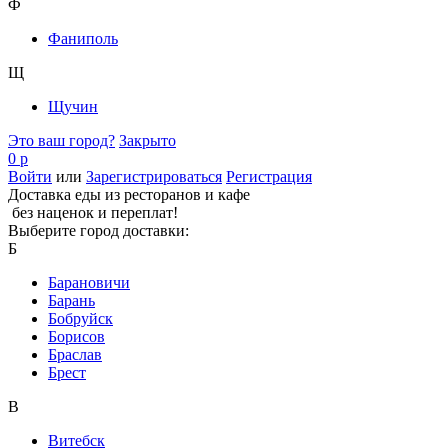
Ф
Фаниполь
Щ
Щучин
Это ваш город?
Закрыто
0 р
Войти
или
Зарегистрироваться
Регистрация
Доставка еды из ресторанов и кафе
без наценок и переплат!
Выберите город доставки:
Б
Барановичи
Барань
Бобруйск
Борисов
Браслав
Брест
В
Витебск