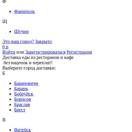
Ф
Фаниполь
Щ
Щучин
Это ваш город?
Закрыто
0 р
Войти
или
Зарегистрироваться
Регистрация
Доставка еды из ресторанов и кафе
без наценок и переплат!
Выберите город доставки:
Б
Барановичи
Барань
Бобруйск
Борисов
Браслав
Брест
В
Витебск