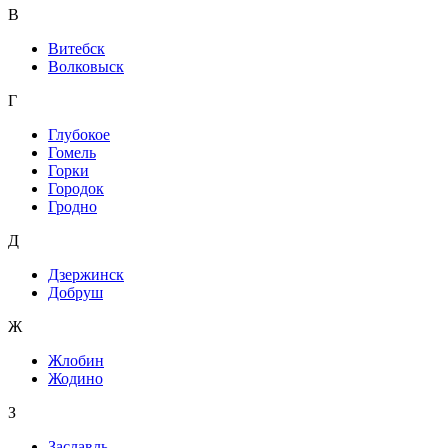
В
Витебск
Волковыск
Г
Глубокое
Гомель
Горки
Городок
Гродно
Д
Дзержинск
Добруш
Ж
Жлобин
Жодино
З
Заславль