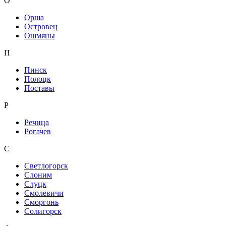
О
Орша
Островец
Ошмяны
П
Пинск
Полоцк
Поставы
Р
Речица
Рогачев
С
Светлогорск
Слоним
Слуцк
Смолевичи
Сморгонь
Солигорск