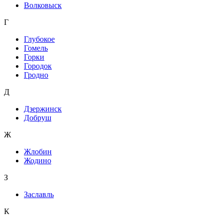
Волковыск
Г
Глубокое
Гомель
Горки
Городок
Гродно
Д
Дзержинск
Добруш
Ж
Жлобин
Жодино
З
Заславль
К