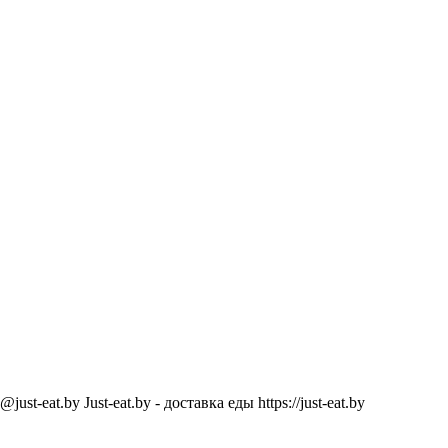
@just-eat.by
Just-eat.by - доставка еды
https://just-eat.by