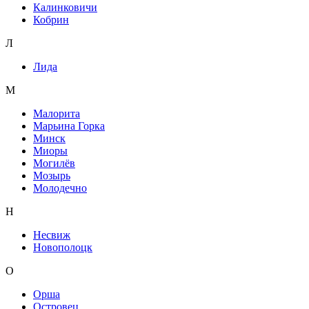
Калинковичи
Кобрин
Л
Лида
М
Малорита
Марьина Горка
Минск
Миоры
Могилёв
Мозырь
Молодечно
Н
Несвиж
Новополоцк
О
Орша
Островец