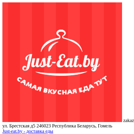
zakaz
ул. Брестская д5
246023
Республика Беларусь, Гомель
Just-eat.by - доставка еды