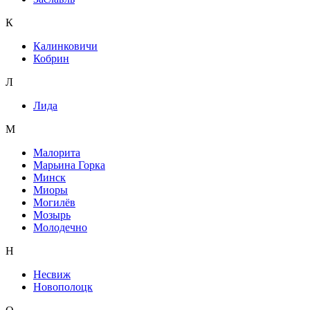
К
Калинковичи
Кобрин
Л
Лида
М
Малорита
Марьина Горка
Минск
Миоры
Могилёв
Мозырь
Молодечно
Н
Несвиж
Новополоцк