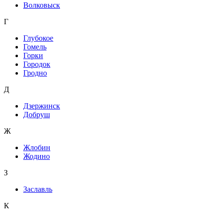
Волковыск
Г
Глубокое
Гомель
Горки
Городок
Гродно
Д
Дзержинск
Добруш
Ж
Жлобин
Жодино
З
Заславль
К