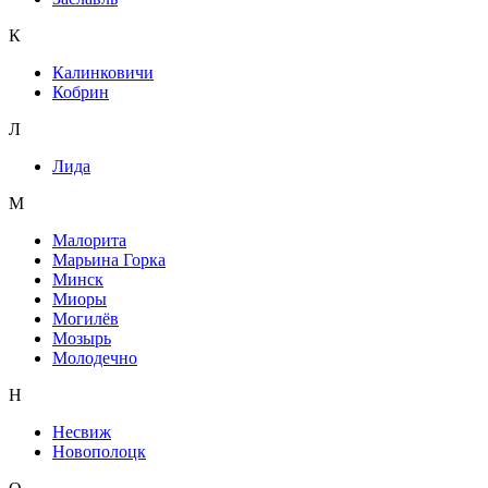
К
Калинковичи
Кобрин
Л
Лида
М
Малорита
Марьина Горка
Минск
Миоры
Могилёв
Мозырь
Молодечно
Н
Несвиж
Новополоцк