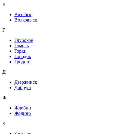
В
Витебск
Волковыск
Г
Глубокое
Гомель
Горки
Городок
Гродно
Д
Дзержинск
Добруш
Ж
Жлобин
Жодино
З
Заславль