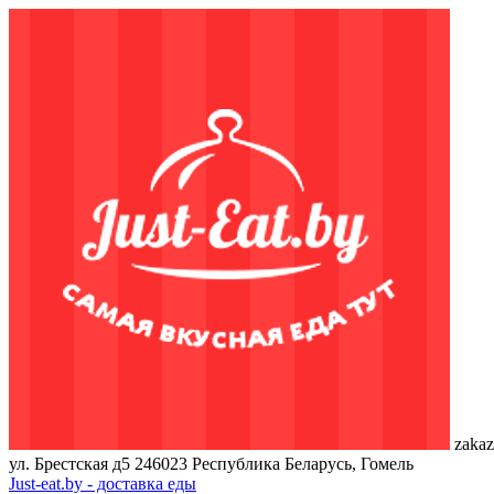
zakaz
ул. Брестская д5
246023
Республика Беларусь, Гомель
Just-eat.by - доставка еды