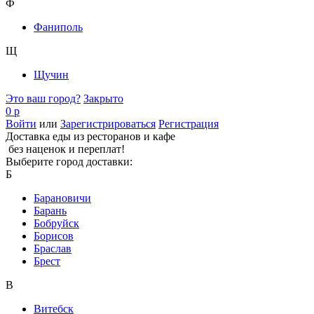
Ф
Фаниполь
Щ
Щучин
Это ваш город?
Закрыто
0 р
Войти
или
Зарегистрироваться
Регистрация
Доставка еды из ресторанов и кафе
без наценок и переплат!
Выберите город доставки:
Б
Барановичи
Барань
Бобруйск
Борисов
Браслав
Брест
В
Витебск