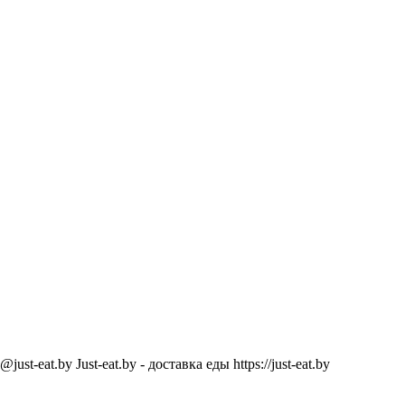
@just-eat.by
Just-eat.by - доставка еды
https://just-eat.by