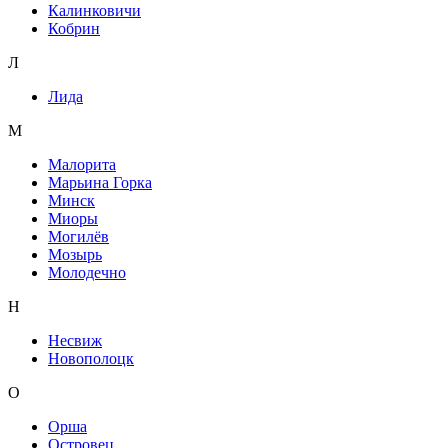
Калинковичи
Кобрин
Л
Лида
М
Малорита
Марьина Горка
Минск
Миоры
Могилёв
Мозырь
Молодечно
Н
Несвиж
Новополоцк
О
Орша
Островец