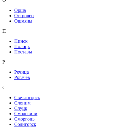
О
Орша
Островец
Ошмяны
П
Пинск
Полоцк
Поставы
Р
Речица
Рогачев
С
Светлогорск
Слоним
Слуцк
Смолевичи
Сморгонь
Солигорск