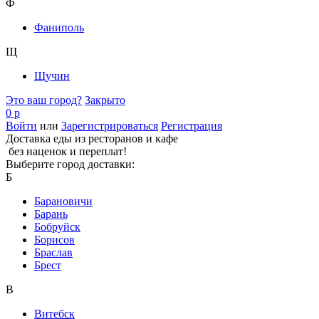
Ф
Фаниполь
Щ
Щучин
Это ваш город?
Закрыто
0 р
Войти
или
Зарегистрироваться
Регистрация
Доставка еды из ресторанов и кафе
без наценок и переплат!
Выберите город доставки:
Б
Барановичи
Барань
Бобруйск
Борисов
Браслав
Брест
В
Витебск