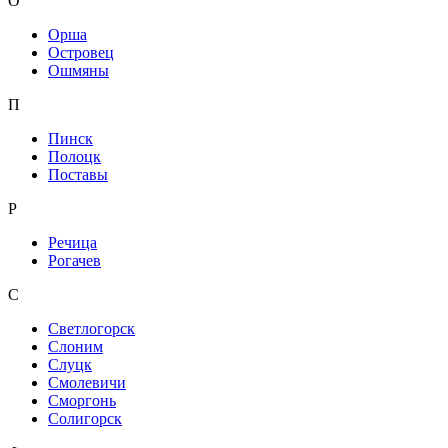
О
Орша
Островец
Ошмяны
П
Пинск
Полоцк
Поставы
Р
Речица
Рогачев
С
Светлогорск
Слоним
Слуцк
Смолевичи
Сморгонь
Солигорск