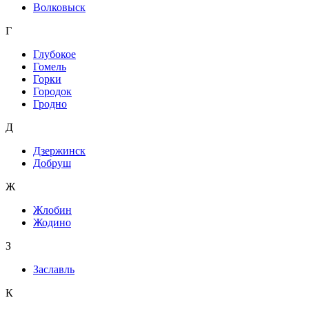
Волковыск
Г
Глубокое
Гомель
Горки
Городок
Гродно
Д
Дзержинск
Добруш
Ж
Жлобин
Жодино
З
Заславль
К