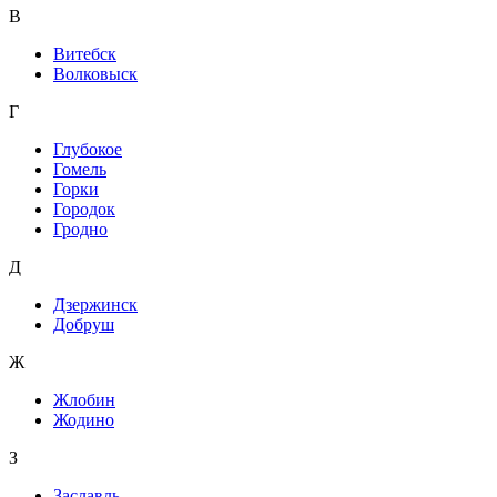
В
Витебск
Волковыск
Г
Глубокое
Гомель
Горки
Городок
Гродно
Д
Дзержинск
Добруш
Ж
Жлобин
Жодино
З
Заславль