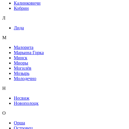
Калинковичи
Кобрин
Л
Лида
М
Малорита
Марьина Горка
Минск
Миоры
Могилёв
Мозырь
Молодечно
Н
Несвиж
Новополоцк
О
Орша
Островец