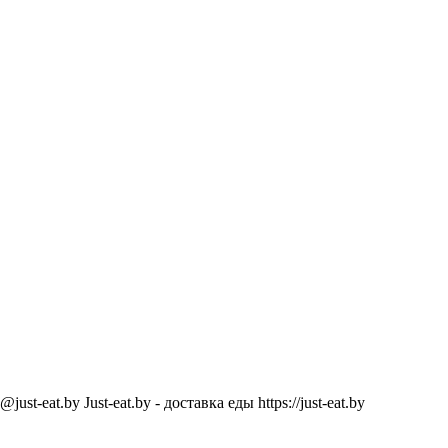
@just-eat.by
Just-eat.by - доставка еды
https://just-eat.by