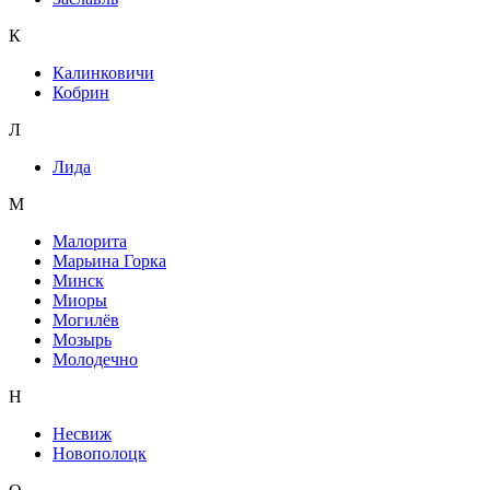
К
Калинковичи
Кобрин
Л
Лида
М
Малорита
Марьина Горка
Минск
Миоры
Могилёв
Мозырь
Молодечно
Н
Несвиж
Новополоцк