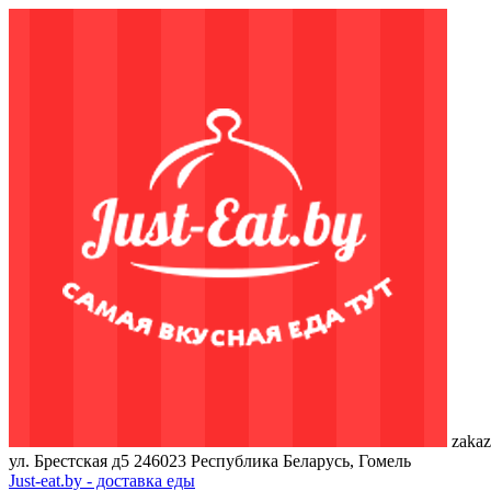
zakaz
ул. Брестская д5
246023
Республика Беларусь, Гомель
Just-eat.by - доставка еды