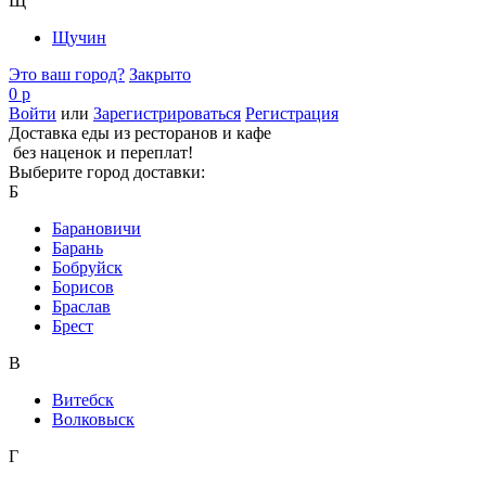
Щ
Щучин
Это ваш город?
Закрыто
0 р
Войти
или
Зарегистрироваться
Регистрация
Доставка еды из ресторанов и кафе
без наценок и переплат!
Выберите город доставки:
Б
Барановичи
Барань
Бобруйск
Борисов
Браслав
Брест
В
Витебск
Волковыск
Г