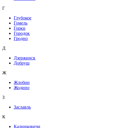
Г
Глубокое
Гомель
Горки
Городок
Гродно
Д
Дзержинск
Добруш
Ж
Жлобин
Жодино
З
Заславль
К
Калинковичи