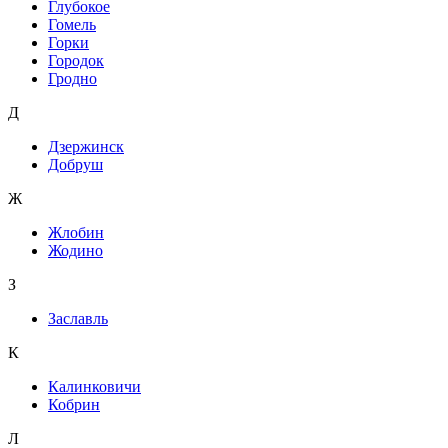
Глубокое
Гомель
Горки
Городок
Гродно
Д
Дзержинск
Добруш
Ж
Жлобин
Жодино
З
Заславль
К
Калинковичи
Кобрин
Л