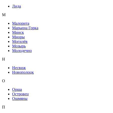
Лида
М
Малорита
Марьина Горка
Минск
Миоры
Могилёв
Мозырь
Молодечно
Н
Несвиж
Новополоцк
О
Орша
Островец
Ошмяны
П