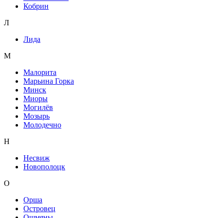
Кобрин
Л
Лида
М
Малорита
Марьина Горка
Минск
Миоры
Могилёв
Мозырь
Молодечно
Н
Несвиж
Новополоцк
О
Орша
Островец
Ошмяны