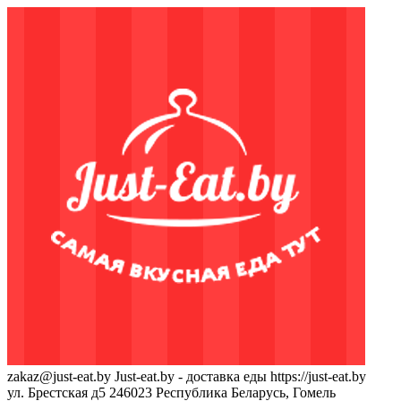
zakaz@just-eat.by
Just-eat.by - доставка еды
https://just-eat.by
ул. Брестская д5
246023
Республика Беларусь, Гомель