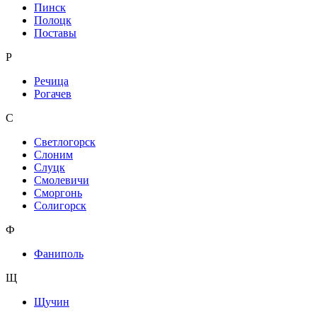
Пинск
Полоцк
Поставы
Р
Речица
Рогачев
С
Светлогорск
Слоним
Слуцк
Смолевичи
Сморгонь
Солигорск
Ф
Фаниполь
Щ
Щучин