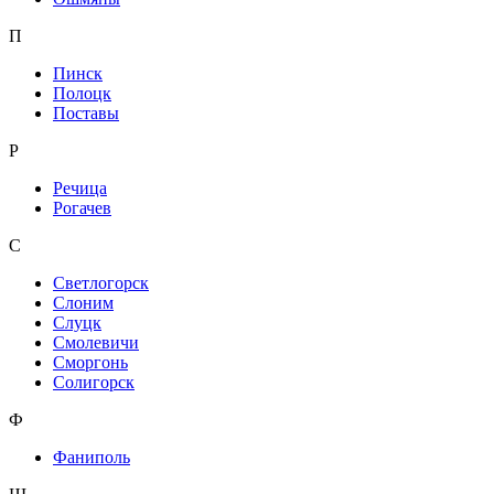
П
Пинск
Полоцк
Поставы
Р
Речица
Рогачев
С
Светлогорск
Слоним
Слуцк
Смолевичи
Сморгонь
Солигорск
Ф
Фаниполь