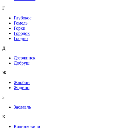
Г
Глубокое
Гомель
Горки
Городок
Гродно
Д
Дзержинск
Добруш
Ж
Жлобин
Жодино
З
Заславль
К
Калинковичи