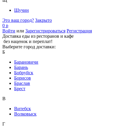
Щ
Щучин
Это ваш город?
Закрыто
0 р
Войти
или
Зарегистрироваться
Регистрация
Доставка еды из ресторанов и кафе
без наценок и переплат!
Выберите город доставки:
Б
Барановичи
Барань
Бобруйск
Борисов
Браслав
Брест
В
Витебск
Волковыск
Г