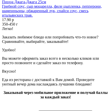
Пицца Джага-Джага 25см
Грибной соус, сыр моцарелла, филе цыпленка, пепперони,
шампиньоны, обжаренный лук, спайси соус, смесь
итальянских трав.
17.90 р
350-450 г
Легко!
Заказать любимое блюдо или попробовать что-то новое?
Сравнивайте, выбирайте, заказывайте!
Удобно!
Вы можете оформить заказ всего в несколько кликов или
просто позвоните и сделайте заказ по телефону.
Вкусно!
Еда из ресторана с доставкой к Вам домой. Проведите
уютный вечер дома наслаждаясь лучшими блюдами!
Заказывай через мобильное приложение и получай баллы
за каждый заказ!