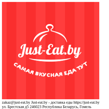
zakaz@just-eat.by
Just-eat.by - доставка еды
https://just-eat.by
ул. Брестская д5
246023
Республика Беларусь, Гомель