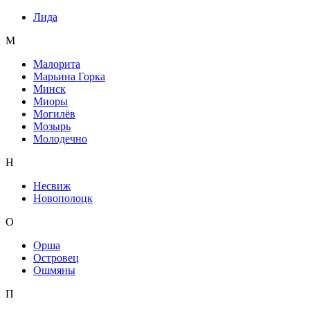
Лида
М
Малорита
Марьина Горка
Минск
Миоры
Могилёв
Мозырь
Молодечно
Н
Несвиж
Новополоцк
О
Орша
Островец
Ошмяны
П