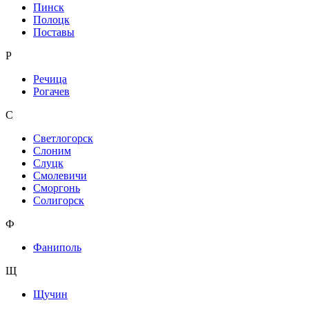
Пинск
Полоцк
Поставы
Р
Речица
Рогачев
С
Светлогорск
Слоним
Слуцк
Смолевичи
Сморгонь
Солигорск
Ф
Фаниполь
Щ
Щучин