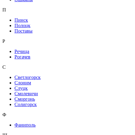
П
Пинск
Полоцк
Поставы
Р
Речица
Рогачев
С
Светлогорск
Слоним
Слуцк
Смолевичи
Сморгонь
Солигорск
Ф
Фаниполь