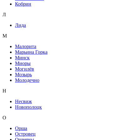
Кобрин
Л
Лида
М
Малорита
Марьина Горка
Минск
Миоры
Могилёв
Мозырь
Молодечно
Н
Несвиж
Новополоцк
О
Орша
Островец
Ошмяны