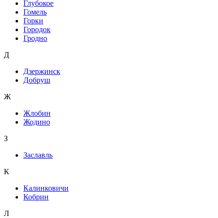
Глубокое
Гомель
Горки
Городок
Гродно
Д
Дзержинск
Добруш
Ж
Жлобин
Жодино
З
Заславль
К
Калинковичи
Кобрин
Л