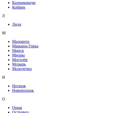
Калинковичи
Кобрин
Л
Лида
М
Малорита
Марьина Горка
Минск
Миоры
Могилёв
Мозырь
Молодечно
Н
Несвиж
Новополоцк
О
Орша
Островец