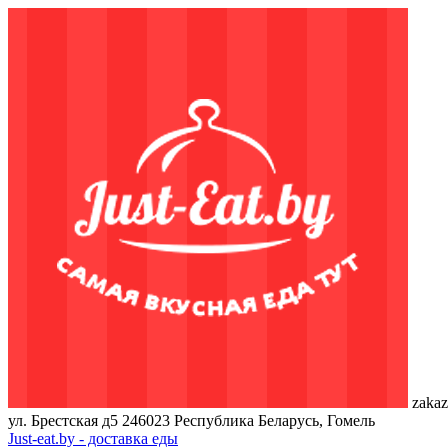
zakaz
ул. Брестская д5
246023
Республика Беларусь, Гомель
Just-eat.by - доставка еды