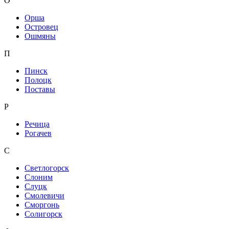
О
Орша
Островец
Ошмяны
П
Пинск
Полоцк
Поставы
Р
Речица
Рогачев
С
Светлогорск
Слоним
Слуцк
Смолевичи
Сморгонь
Солигорск