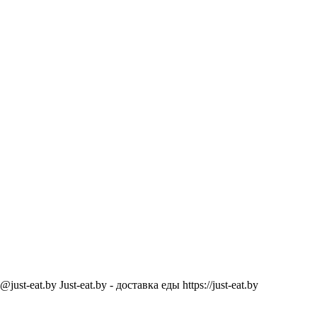
@just-eat.by
Just-eat.by - доставка еды
https://just-eat.by