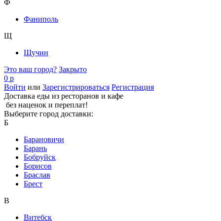
Ф
Фаниполь
Щ
Щучин
Это ваш город?
Закрыто
0 р
Войти
или
Зарегистрироваться
Регистрация
Доставка еды из ресторанов и кафе
без наценок и переплат!
Выберите город доставки:
Б
Барановичи
Барань
Бобруйск
Борисов
Браслав
Брест
В
Витебск