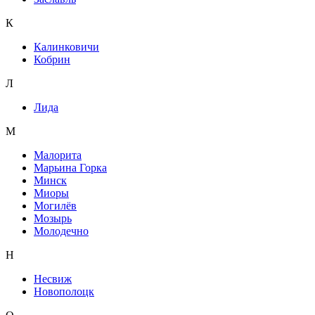
К
Калинковичи
Кобрин
Л
Лида
М
Малорита
Марьина Горка
Минск
Миоры
Могилёв
Мозырь
Молодечно
Н
Несвиж
Новополоцк