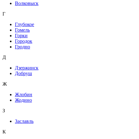
Волковыск
Г
Глубокое
Гомель
Горки
Городок
Гродно
Д
Дзержинск
Добруш
Ж
Жлобин
Жодино
З
Заславль
К