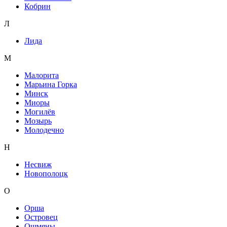
Кобрин
Л
Лида
М
Малорита
Марьина Горка
Минск
Миоры
Могилёв
Мозырь
Молодечно
Н
Несвиж
Новополоцк
О
Орша
Островец
Ошмяны