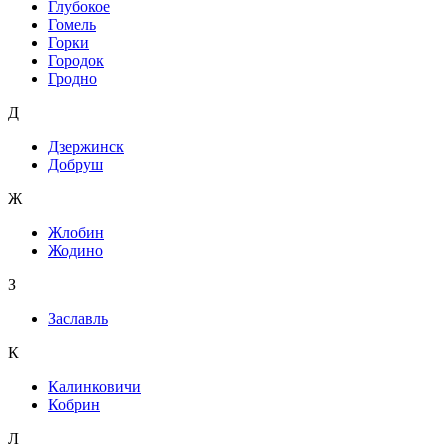
Глубокое
Гомель
Горки
Городок
Гродно
Д
Дзержинск
Добруш
Ж
Жлобин
Жодино
З
Заславль
К
Калинковичи
Кобрин
Л