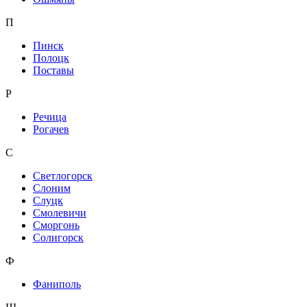
П
Пинск
Полоцк
Поставы
Р
Речица
Рогачев
С
Светлогорск
Слоним
Слуцк
Смолевичи
Сморгонь
Солигорск
Ф
Фаниполь