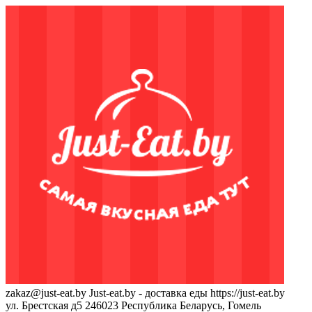
zakaz@just-eat.by
Just-eat.by - доставка еды
https://just-eat.by
ул. Брестская д5
246023
Республика Беларусь, Гомель