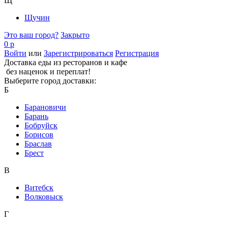
Щ
Щучин
Это ваш город?
Закрыто
0 р
Войти
или
Зарегистрироваться
Регистрация
Доставка еды из ресторанов и кафе
без наценок и переплат!
Выберите город доставки:
Б
Барановичи
Барань
Бобруйск
Борисов
Браслав
Брест
В
Витебск
Волковыск
Г