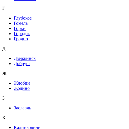
Г
Глубокое
Гомель
Горки
Городок
Гродно
Д
Дзержинск
Добруш
Ж
Жлобин
Жодино
З
Заславль
К
Калинковичи