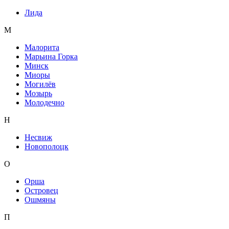
Лида
М
Малорита
Марьина Горка
Минск
Миоры
Могилёв
Мозырь
Молодечно
Н
Несвиж
Новополоцк
О
Орша
Островец
Ошмяны
П