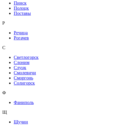
Пинск
Полоцк
Поставы
Р
Речица
Рогачев
С
Светлогорск
Слоним
Слуцк
Смолевичи
Сморгонь
Солигорск
Ф
Фаниполь
Щ
Щучин