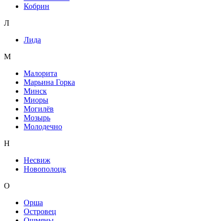
Кобрин
Л
Лида
М
Малорита
Марьина Горка
Минск
Миоры
Могилёв
Мозырь
Молодечно
Н
Несвиж
Новополоцк
О
Орша
Островец
Ошмяны