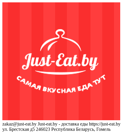
zakaz@just-eat.by
Just-eat.by - доставка еды
https://just-eat.by
ул. Брестская д5
246023
Республика Беларусь, Гомель