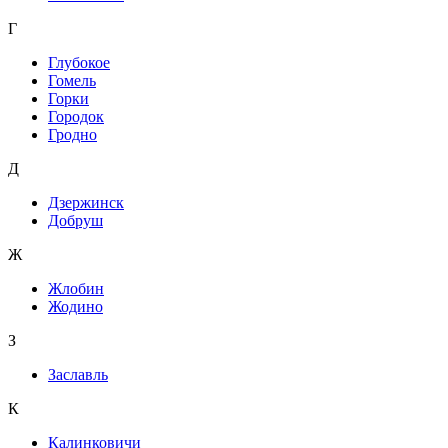
Г
Глубокое
Гомель
Горки
Городок
Гродно
Д
Дзержинск
Добруш
Ж
Жлобин
Жодино
З
Заславль
К
Калинковичи