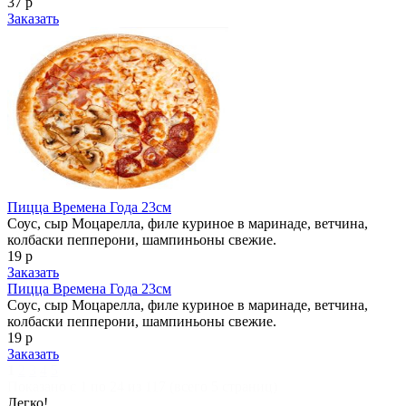
37 р
Заказать
Пицца Времена Года 23см
Соус, сыр Моцарелла, филе куриное в маринаде, ветчина,
колбаски пепперони, шампиньоны свежие.
19 р
Заказать
Пицца Времена Года 23см
Соус, сыр Моцарелла, филе куриное в маринаде, ветчина,
колбаски пепперони, шампиньоны свежие.
19 р
Заказать
1
2
3
4
5
Показано с 1 по 24 из 117 (всего 5 страниц)
Легко!