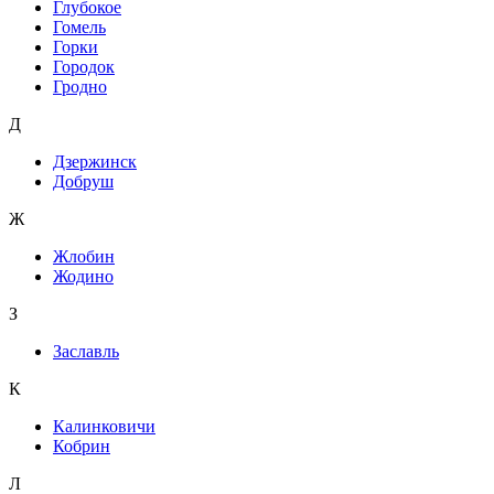
Глубокое
Гомель
Горки
Городок
Гродно
Д
Дзержинск
Добруш
Ж
Жлобин
Жодино
З
Заславль
К
Калинковичи
Кобрин
Л