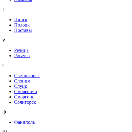
П
Пинск
Полоцк
Поставы
Р
Речица
Рогачев
С
Светлогорск
Слоним
Слуцк
Смолевичи
Сморгонь
Солигорск
Ф
Фаниполь