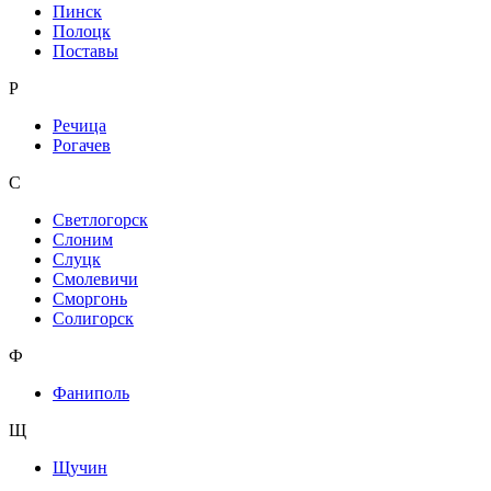
Пинск
Полоцк
Поставы
Р
Речица
Рогачев
С
Светлогорск
Слоним
Слуцк
Смолевичи
Сморгонь
Солигорск
Ф
Фаниполь
Щ
Щучин