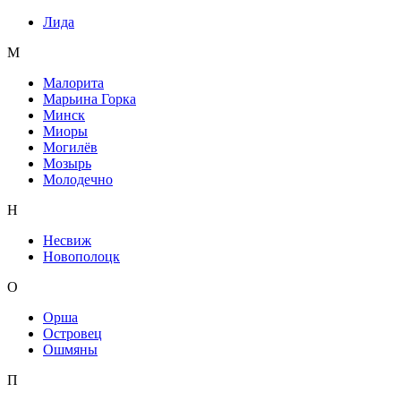
Лида
М
Малорита
Марьина Горка
Минск
Миоры
Могилёв
Мозырь
Молодечно
Н
Несвиж
Новополоцк
О
Орша
Островец
Ошмяны
П