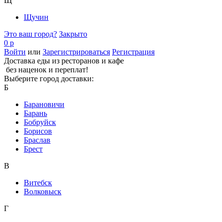
Щ
Щучин
Это ваш город?
Закрыто
0 р
Войти
или
Зарегистрироваться
Регистрация
Доставка еды из ресторанов и кафе
без наценок и переплат!
Выберите город доставки:
Б
Барановичи
Барань
Бобруйск
Борисов
Браслав
Брест
В
Витебск
Волковыск
Г